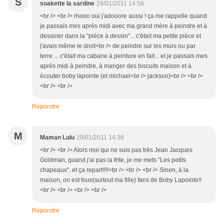
S
soakette la sardine
29/01/2011 14:58
<br /> <br /> rhooo oui j'adooore aussi ! ça me rappelle quand
je passais mes après midi avec ma grand mère à peindre et à
dessiner dans la "pièce à dessin"... c'était ma petite pièce et
j'avais même le droit<br /> de peindre sur les murs ou par
terre ... c'était ma cabane à peinture en fait... et je passais mes
après midi à peindre, à manger des biscuits maison et à
écouter boby lapointe (et michael<br /> jackson)<br /> <br />
<br /> <br />
Répondre
M
Maman Lulu
29/01/2011 14:38
<br /> <br /> Alors moi qui ne suis pas très Jean Jacques
Goldman, quand j'ai pas la frite, je me mets "Les petits
chapeaux", et ça repart!!!!<br /> <br /> <br /> Sinon, à la
maison, on est tous(surtout ma fille) fans de Boby Lapointe!!
<br /> <br /> <br /> <br />
Répondre