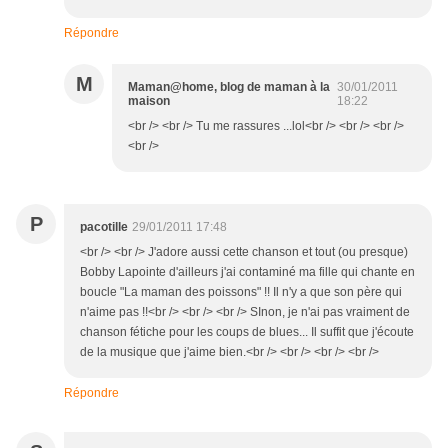
Répondre
M
Maman@home, blog de maman à la
30/01/2011
maison
18:22
<br /> <br /> Tu me rassures ...lol<br /> <br /> <br />
<br />
P
pacotille
29/01/2011 17:48
<br /> <br /> J'adore aussi cette chanson et tout (ou presque)
Bobby Lapointe d'ailleurs j'ai contaminé ma fille qui chante en
boucle "La maman des poissons" !! Il n'y a que son père qui
n'aime pas !!<br /> <br /> <br /> SInon, je n'ai pas vraiment de
chanson fétiche pour les coups de blues... Il suffit que j'écoute
de la musique que j'aime bien.<br /> <br /> <br /> <br />
Répondre