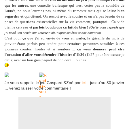
que les autres
, une comédie burlesque qui n'est certes pas la comédie de
l'année, ne nous leurrons pas, ni même du trimestre mais
qui se laisse bien
regarder et qui détend
. On ressort avec le sourire et on n'a pas besoin de se
poser de questions existentielles sur la vie comment, pourquoi... Ca vide
bien le cerveau et
parfois boudu que ça fait du bien !
(Oui je vous rappelle que
j'ai pasé uen année sur Toulouse où l'expresion était assez courante).
C'est pour ça que j'ai eu envie de vous en parler, la grisaille du mois de
janvier étant parfois peu tendre pour certaines personnes sensibles à ces
journées courtes, froides et si sombres ...
ça vous donnera peut être
l'occasion d'aller vous détendre l'histoire d'1h30
(1h27 pour être excate je
crois) avec un bon gros paquet de pop corn ... ou pas
Je vous rappelle le jeu Gaspard &Zoé par
ici
... jusqu'au 30 janvier
... venez laisser votre commentaire !