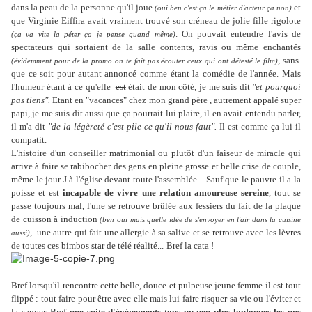
dans la peau de la personne qu'il joue
et
(oui ben c'est ça le métier d'acteur ça non)
que Virginie Eiffira avait vraiment trouvé son créneau de jolie fille rigolote
. On pouvait entendre l'avis de
(ça va vite la péter ça je pense quand même)
spectateurs qui sortaient de la salle contents, ravis ou même enchantés
, sans
(évidemment pour de la promo on te fait pas écouter ceux qui ont détesté le film)
que ce soit pour autant annoncé comme étant la comédie de l'année. Mais
l'humeur étant à ce qu'elle
est
était de mon côté, je me suis dit
"et pourquoi
pas tiens".
Etant en "vacances" chez mon grand père , autrement appalé super
papi, je me suis dit aussi que ça pourrait lui plaire, il en avait entendu parler,
il m'a dit
"de la légèreté c'est pile ce qu'il nous faut".
Il est comme ça lui il
compatit.
L'histoire d'un conseiller matrimonial ou plutôt d'un faiseur de miracle qui
arrive à faire se rabibocher des gens en pleine grosse et belle crise de couple,
même le jour J à l'église devant toute l'assemblée... Sauf que le pauvre il a la
poisse et est
incapable de vivre une relation amoureuse sereine
, tout se
passe toujours mal, l'une se retrouve brûlée aux fessiers du fait de la plaque
de cuisson à induction
(ben oui mais quelle idée de s'envoyer en l'air dans la cuisine
, une autre qui fait une allergie à sa salive et se retrouve avec les lèvres
aussi)
de toutes ces bimbos star de télé réalité...
Bref la cata !
Bref lorsqu'il rencontre cette belle, douce et pulpeuse jeune femme il est tout
flippé : tout faire pour être avec elle mais lui faire risquer sa vie ou l'éviter et
la sauver. Bref
une suite d'événements tous un peu plus loufoques les uns