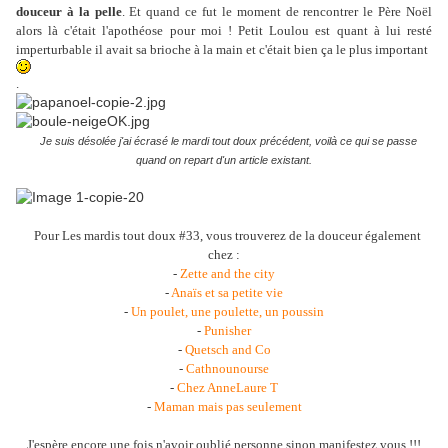
douceur à la pelle
. Et quand ce fut le moment de rencontrer le Père Noël
alors là c'était l'apothéose pour moi ! Petit Loulou est quant à lui resté
imperturbable il avait sa brioche à la main et c'était bien ça le plus important
.
Je suis désolée j'ai écrasé le mardi tout doux précédent, voilà ce qui se passe
quand on repart d'un article existant.
Pour Les mardis tout doux #33, vous trouverez de la douceur également
chez :
-
Zette and the city
-
Anaïs et sa petite vie
-
Un poulet, une poulette, un poussin
-
Punisher
-
Quetsch and Co
-
Cathnounourse
-
Chez AnneLaure T
-
Maman mais pas seulement
J'espère encore une fois n'avoir oublié personne sinon manifestez vous !!!