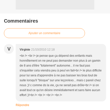
Commentaires
Ajouter un commentaire
V
Virginie
21/10/2010 12:18
<br /> <br /> je pense que ça dépend des enfants mais
honnêtement on ne peut pas demander non plus à un gamin
de 8 ans d'être "totalement" autonome... il ne faut pas
s'inquiéter cela viendra peu à peu! en fait<br /> le plus difficile
pour lui sera d'apprendre à ne pas baisser les bras tout de
suite lorsqu'il "bloque" sur une leçon/exo... mais c pareil chez
nous ;)! c comme ds la vie, ça ne serait pas drôle<br /> si on
avait tout ce qu'on désire immédiatement et sans faire aucun
effort ;)!<br /> <br /> <br /> <br />
Répondre