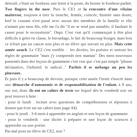
déroulé, c'était un bonheur, une lettre à la poste, du beurre le bonheur parfait.
Two fingers in the nose
. Puis le CE1 et
la rencontre d'une vilaine
maîtresse
, toujours à tirer la tronche, fermée, coincée, frustrée sans doute,
bref le courant n'est passé avec aucun des membres de la famille et elle
n'aimait pas mon fils, elle me l'a dit "il ne se rend pas aimable, il faudrait le
casser pour le reconstruire". Oups. C'est vrai qu'il commençait à être plus
difficile à gérer en classe, le bavardage, le fait de beaucoup bouger, mais bon
ce n'était pas un cancre non plus et un élève qui suivait en plus.
Mais cette
année aouch
. Le CE2 c'est terrible : les dictées, les poésies et surtout les
règles de grammaire "mais j'y comprends rien maman". Des mots nouveaux
parsemés dans des leçons de grammaire c'est vrai que c'est pas simple "phrase
déclarative, l'infinitif, le radical..."
Parfois il se mélange un peu les
pinceaux.
Et puis il y a beaucoup de devoirs, puisque cette année l'instit s'inscrit dans
une
démarche d'autonomie et de responsabilisation de l'enfant
, à 8 ans,
oui oui, donc
ils ont un cahier de texte
sur lequel dès le vendredi soir on
peut trouver à faire :
- pour le lundi : lecture avec questions de compréhension et réponses à
donner par écrit sur un cahier (une page A4)
- pour le jeudi : 3-4 mots à apprendre en anglais et une leçon de grammaire
- pour le vendredi : une dictée à préparer et une leçon de sciences à
apprendre ou une poésie.
Pas mal pour un élève de CE2, non ?