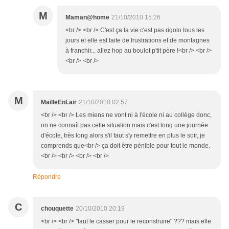
M
Maman@home
21/10/2010 15:26
<br /> <br /> C'est ça la vie c'est pas rigolo tous les
jours et elle est faite de frustrations et de montagnes
à franchir... allez hop au boulot p'tit père !<br /> <br />
<br /> <br />
M
MailleEnLair
21/10/2010 02:57
<br /> <br /> Les miens ne vont ni à l'école ni au collège donc,
on ne connaît pas cette situation mais c'est long une journée
d'école, très long alors s'il faut s'y remettre en plus le soir, je
comprends que<br /> ça doit être pénible pour tout le monde.
<br /> <br /> <br /> <br />
Répondre
C
chouquette
20/10/2010 20:19
<br /> <br /> "faut le casser pour le reconstruire" ??? mais elle