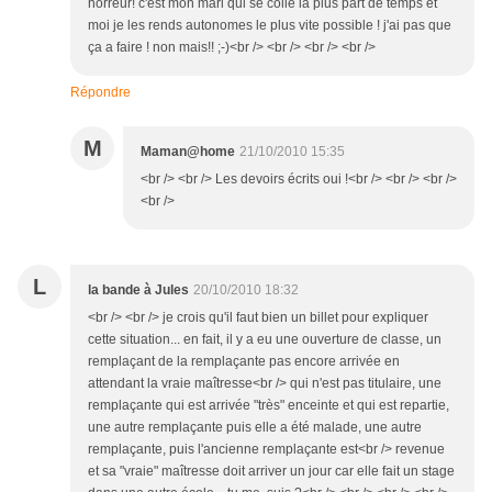
horreur! c'est mon mari qui se colle la plus part de temps et
moi je les rends autonomes le plus vite possible ! j'ai pas que
ça a faire ! non mais!! ;-)<br /> <br /> <br /> <br />
Répondre
M
Maman@home
21/10/2010 15:35
<br /> <br /> Les devoirs écrits oui !<br /> <br /> <br />
<br />
L
la bande à Jules
20/10/2010 18:32
<br /> <br /> je crois qu'il faut bien un billet pour expliquer
cette situation... en fait, il y a eu une ouverture de classe, un
remplaçant de la remplaçante pas encore arrivée en
attendant la vraie maîtresse<br /> qui n'est pas titulaire, une
remplaçante qui est arrivée "très" enceinte et qui est repartie,
une autre remplaçante puis elle a été malade, une autre
remplaçante, puis l'ancienne remplaçante est<br /> revenue
et sa "vraie" maîtresse doit arriver un jour car elle fait un stage