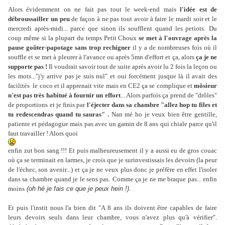
Alors évidemment on ne fait pas tout le week-end mais
l'idée est de
débroussailler un peu
de façon à ne pas tout avoir à faire le mardi soir et le
mercredi après-midi... parce que sinon ils soufflent quand les petiots.
Du
coup même si la plupart du temps Petit Choux
se met à l'ouvrage après la
pause goûter-papotage sans trop rechigner
il y a de nombreuses fois où il
souffle et se met à pleurer à l'avance ou après 5mn d'effort et ça, alors
ça je ne
supporte pas !
Il voudrait savoir tout de suite après avoir lu 2 fois la leçon ou
les mots..."j'y arrive pas je suis nul" et oui forcément jusque là il avait des
facilités le coco et il apprenait vite mais en CE2 ça se complique et
môsieur
n'est pas très habitué à fournir un effort
... Alors parfois ça prend de "drôles"
de proportions et je finis par
l'éjecter dans sa chambre "allez hop tu files et
tu redescendras quand tu sauras" .
Nan mé ho je veux bien être gentille,
patiente et pédagogue mais pas avec un gamin de 8 ans qui chiale parce qu'il
faut travailler ! Alors quoi
enfin zut bon sang !!! Et puis malheureusement il y a aussi eu de gros couac
où ça se terminait en larmes, je crois que je surinvestissais les devoirs (la peur
de l'échec, son avenir...) et ça je ne veux plus donc je préfère en effet l'isoler
dans sa chambre quand je le sens pas.
Comme ça je ne me braque pas... enfin
.
moins
(oh hé je fais ce que je peux hein !)
Et puis l'instit nous l'a bien dit "A 8 ans ils doivent être capables de faire
leurs devoirs seuls dans leur chambre, vous n'avez plus qu'à vérifier".