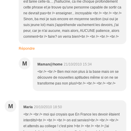
est tarée celle-là.... j'hallucine, ca me choque profondément
cette phrase et je trouve qu'une personne capable de sortir ca
ne devrait pas<br /> enseigner... incroyable <br /> <br /> <br />
Sinon, ba moi je suis encore en moyenne section (oui oui je
suis jeune lol) mais j'appréhende vachement les devoirs, j'ai
peur, car je n'ai aucune, mais alors, AUCUNE patience, alors
comment<br /> faire? on verra bien!<br /> <br /> <br /> <br />
Répondre
M
Maman@home
21/10/2010 15:34
<br /> <br /> Ben moi non plus à la base mais on se
découvre de nouvelles aptitudes même si on ne se
transforme pas non plus!<br /> <br /> <br /> <br />
M
Maria
20/10/2010 18:50
<br /> <br /> moi qui croyais que En France les devoir étaient
interdits!<br /> <br /> <br /> on est servies!<br /> <br /> <br />
et attends au college ! c'est pire !<br /> <br /> <br /> j'ai