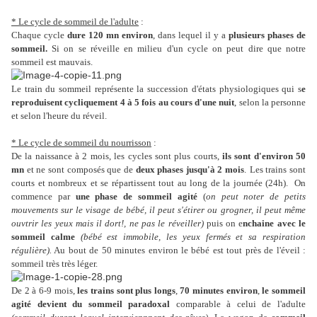
* Le cycle de sommeil de l'adulte
:
Chaque cycle
dure 120 mn environ
, dans lequel il y a
plusieurs phases de
sommeil.
Si on se réveille en milieu d'un cycle on peut dire que notre
sommeil est mauvais.
Le train du sommeil représente la succession d'états physiologiques qui s
e
reproduisent cycliquement 4 à 5 fois au cours d'une nuit
, selon la personne
et selon l'heure du réveil.
* Le cycle de sommeil du nourrisson
:
De la naissance à 2 mois, les cycles sont plus courts,
ils sont d'environ 50
mn
et ne sont composés que de
deux phases jusqu'à 2 mois
.
Les trains sont
courts et nombreux et se répartissent tout au long de la journée (24h). On
commence par
une phase de sommeil agité
(
on peut noter de petits
mouvements sur le visage de bébé, il peut s'étirer ou grogner, il peut même
ouvtrir les yeux mais il dort!, ne pas le réveiller)
puis on e
nchaine avec le
sommeil calme
(bébé est immobile, les yeux fermés et sa respiration
régulière).
Au bout de 50 minutes environ le bébé est tout près de l'éveil :
sommeil très très léger.
De 2 à 6-9 mois,
les trains sont plus longs
,
70 minutes environ
,
le sommeil
agité devient du sommeil paradoxal
comparable à celui de l'adulte