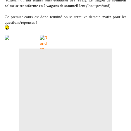
(sommeil durant lequel interviennnent des rêves).
Le wagon de
sommeil
calme se transforme en 2 wagons de sommeil lent
(lent+profond)
.
Ce premier cours est donc terminé on se retrouve demain matin pour les
questions/réponses !