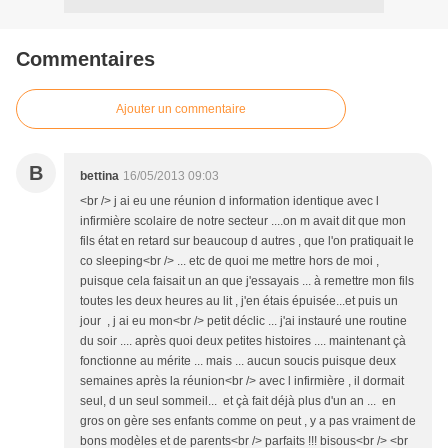
Commentaires
Ajouter un commentaire
B
bettina
16/05/2013 09:03
<br /> j ai eu une réunion d information identique avec l
infirmière scolaire de notre secteur ....on m avait dit que mon
fils état en retard sur beaucoup d autres , que l'on pratiquait le
co sleeping<br /> ... etc de quoi me mettre hors de moi ,
puisque cela faisait un an que j'essayais ... à remettre mon fils
toutes les deux heures au lit , j'en étais épuisée...et puis un
jour , j ai eu mon<br /> petit déclic ... j'ai instauré une routine
du soir .... après quoi deux petites histoires .... maintenant çà
fonctionne au mérite ... mais ... aucun soucis puisque deux
semaines après la réunion<br /> avec l infirmière , il dormait
seul, d un seul sommeil... et çà fait déjà plus d'un an ... en
gros on gère ses enfants comme on peut , y a pas vraiment de
bons modèles et de parents<br /> parfaits !!! bisous<br /> <br