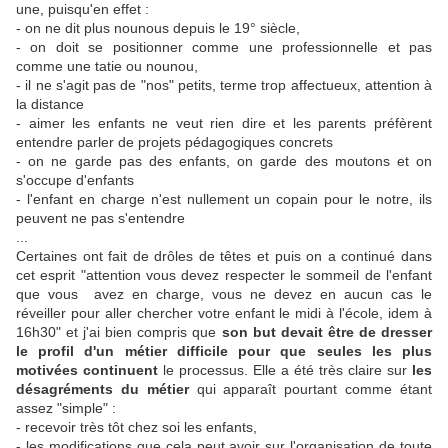
une, puisqu'en effet :
- on ne dit plus nounous depuis le 19° siècle,
- on doit se positionner comme une professionnelle et pas
comme une tatie ou nounou,
- il ne s'agit pas de "nos" petits, terme trop affectueux, attention à
la distance
- aimer les enfants ne veut rien dire et les parents préfèrent
entendre parler de projets pédagogiques concrets
- on ne garde pas des enfants, on garde des moutons et on
s'occupe d'enfants
- l'enfant en charge n'est nullement un copain pour le notre, ils
peuvent ne pas s'entendre
...
Certaines ont fait de drôles de têtes et puis on a continué dans
cet esprit "attention vous devez respecter le sommeil de l'enfant
que vous avez en charge, vous ne devez en aucun cas le
réveiller pour aller chercher votre enfant le midi à l'école, idem à
16h30" et j'ai bien compris que
son but devait être de dresser
le profil d'un métier difficile pour que seules les plus
motivées continuent
le processus. Elle a été très claire sur
les
désagréments du métier
qui apparaît pourtant comme étant
assez "simple" :
- recevoir très tôt chez soi les enfants,
- les modifications que cela peut avoir sur l'organisation de toute