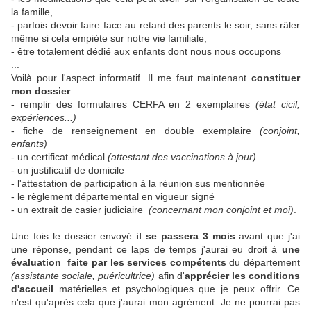
la famille,
- parfois devoir faire face au retard des parents le soir, sans râler
même si cela empiète sur notre vie familiale,
- être totalement dédié aux enfants dont nous nous occupons
...
Voilà pour l'aspect informatif. Il me faut maintenant
constituer
mon dossier
:
- remplir des formulaires CERFA en 2 exemplaires
(état cicil,
expériences...)
- fiche de renseignement en double exemplaire
(conjoint,
enfants)
- un certificat médical
(attestant des vaccinations à jour)
- un justificatif de domicile
- l'attestation de participation à la réunion sus mentionnée
- le règlement départemental en vigueur signé
- un extrait de casier judiciaire
(concernant mon conjoint et moi)
.
Une fois le dossier envoyé
il se passera 3 mois
avant que j'ai
une réponse, pendant ce laps de temps j'aurai eu droit à
une
évaluation faite par les services compétents
du département
(assistante sociale, puéricultrice)
afin d'
apprécier les conditions
d'accueil
matérielles et psychologiques que je peux offrir. Ce
n'est qu'après cela que j'aurai mon agrément. Je ne pourrai pas