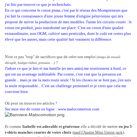
j'ai fini par trouver ce que je recherchais.
En ce qui concerne le coton pima, c'est par le réseau des Mompreneurs que
j'ai fait la connaissance d'une
jeune femme d'origine péruvienne qui m'a
proposé de suivre la production de mes modèles. J'aime les circuits courts : le
coton est produit, puis transformé sur place. C'est un coton d'une qualité
extraordinaire, non OGM, cultivé sans pesticides, dont le coût est certes plus
élevé que les autres, mais cette qualité fait vraiment la différence.
N'est ce pas "trop" de sacrifices que de créer son emploi
(temps de travail
?
décuplé, budget réduit, pression ...)
J'adore ce que je fais et ma famille (et mes amis) me soutiennent à fond, ce
qui est un avantage indéniable. Par contre, c'est vrai que la pression est
grande... mais je me la mets toute seule ! Si les choses ne se font pas, j'en suis
la seule responsable... C'est un challenge personnel et je crois que cela me
convient bien.
Où peut on trouver tes articles ?
Sur mon site de vente en ligne :
www.malocomotion.com
Et comme
Isabelle est adorable et généreuse
elle a décidé de mettre
en jeu 5
t-shirts manches courtes de votre choix
(
sauf l'Austin Mini Union jack)
,