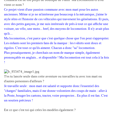
vient ce nom ?
Ce projet vient d'une passion commune avec mon mari pour les autos
anciennes. Même si je ne m'intéresse pas beaucoup à la mécanique, j'aime le
style rétro et l'histoire de ces véhicules qui traversent les générations. Et puis,
avec des petits garçons, je me suis intéressée de près à tout ce qui affiche une
voiture, un vélo, une moto... bref, des moyens de locomotion. Il n'y avait plus
qu'à....
Ma locomotion, c'est parce que c'est quelque chose que l'on peut s'approprier.
Les enfants sont les premiers fans de la marque : les t-shirts sont doux et
rigolos. C'est tout ce qu'ils aiment. Chacun a donc "sa" locomotion.
Plus prosaïquement, je cherchais un nom de marque simple, également
prononçable en anglais... et disponible ! Ma locomotion est tout cela à la fois
!
T'es tu lancée seule dans cette aventure ou travailles tu avec ton mari ou
d'autres personnes d'ailleurs ?
Je travaille seule : mon mari est salarié et supporte donc l'essentiel des
"charges" familiales, mais il me donne volontiers des coups de main : aller à
la Poste, bouger les cartons, tracter, voire prospecter... En plus il est fan. C'est
un soutien précieux !
Est ce que c'est toi qui crées les modèles également ?