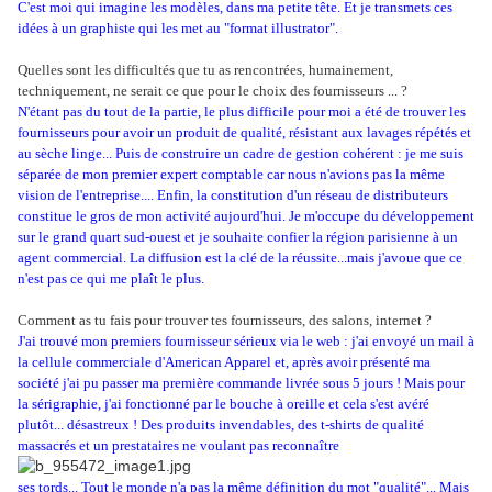
C'est moi qui imagine les modèles, dans ma petite tête. Et je transmets ces
idées à un graphiste qui les met au "format illustrator".
Quelles sont les difficultés que tu as rencontrées, humainement,
techniquement, ne serait ce que pour le choix des fournisseurs ... ?
N'étant pas du tout de la partie, le plus difficile pour moi a été de trouver les
fournisseurs pour avoir un produit de qualité, résistant aux lavages répétés et
au sèche linge... Puis de construire un cadre de gestion cohérent : je me suis
séparée de mon premier expert comptable car nous n'avions pas la même
vision de l'entreprise.... Enfin, la constitution d'un réseau de distributeurs
constitue le gros de mon activité aujourd'hui. Je m'occupe du développement
sur le grand quart sud-ouest et je souhaite confier la région parisienne à un
agent commercial. La diffusion est la clé de la réussite...mais j'avoue que ce
n'est pas ce qui me plaît le plus.
Comment as tu fais pour trouver tes fournisseurs, des salons, internet ?
J'ai trouvé mon premiers fournisseur sérieux via le web : j'ai envoyé un mail à
la cellule commerciale d'American Apparel et, après avoir présenté ma
société j'ai pu passer ma première commande livrée sous 5 jours ! Mais pour
la sérigraphie, j'ai fonctionné par le bouche à oreille et cela s'est avéré
plutôt... désastreux ! Des produits invendables, des t-shirts de qualité
massacrés et un prestataires ne voulant pas reconnaître
ses tords... Tout le monde n'a pas la même définition du mot "qualité"... Mais