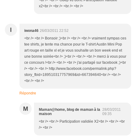
<br /> <br /> Ouep vu donc Participation validée
x2<br /> <br /> <br /> <br />
I
iwona46
26/03/2011 22:52
<br /> <br /> Bonsoir ;)<br /> <br /> <br /> vraiment sympas ces
tee shirts, je tente ma chance pour le T-shirt Austin Mini Pop
art rouge en taille xl et je vous souhaite un bon week end et
une bonne soirée<br /> ;)<br /> <br /> <br /> merci à vous pour
ce concours !<br /> <br /> <br /> j'ai partagé sur facebook ;)<br
/> <br /> <br /> http://www.facebook.com/permalink.php?
story_fbid=189510317757969&id=667394640<br /> <br />
<br /> <br />
Répondre
M
Maman@home, blog de maman à la
28/03/2011
maison
09:35
<br /> <br /> Participation validée X2<br /> <br /> <br
/> <br />