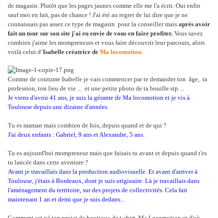
de magasin. Plutôt que les pages jaunes comme elle me l'a écrit. Oui enfin
sauf moi en fait, pas de chance ! J'ai été au regret de lui dire que je ne
connaissais pas assez ce type de magasin
pour la conseiller mais
après avoir
fait un tour sur son site j'ai eu envie de vous en faire profiter.
Vous savez
combien j'aime les mompreneurs et vous faire découvrir leur parcours, alors
voilà celui d
'Isabelle créatrice de
Ma locomotion
.
Comme de coutume Isabelle je vais commencer par te demander ton âge, ta
profession, ton lieu de vie ... et une petite photo de ta bouille stp ...
Je viens d'avoir 41 ans, je suis la gérante de Ma locomotion et je vis à
Toulouse depuis une dizaine d'années.
Tu es maman mais combien de fois, depuis quand et de qui ?
J'ai deux enfants : Gabriel, 9 ans et Alexandre, 5 ans.
Tu es aujourd'hui mompreneur mais que faisais tu avant et depuis quand t'es
tu lancée dans cette aventure ?
Avant je travaillais dans la production audiovisuelle. Et avant d'arriver à
Toulouse, j'étais à Bordeaux, dont je suis originaire. Là je travaillais dans
l'aménagement du territoire, sur des projets de collectivités. Cela fait
maintenant 1 an et demi que je suis dedans...
Comment est né ton projet de boutique de t-shirt Ma Locomotion et d'où