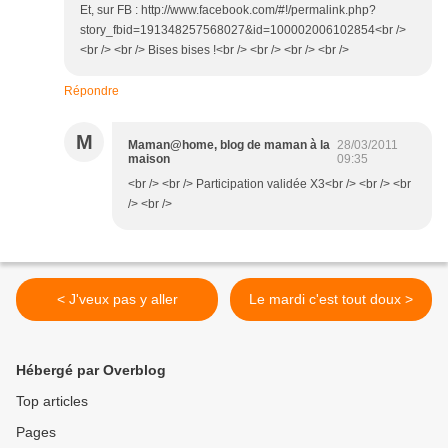
Et, sur FB : http://www.facebook.com/#!/permalink.php?
story_fbid=191348257568027&id=100002006102854<br />
<br /> <br /> Bises bises !<br /> <br /> <br /> <br />
Répondre
M
Maman@home, blog de maman à la
28/03/2011
maison
09:35
<br /> <br /> Participation validée X3<br /> <br /> <br
/> <br />
< J'veux pas y aller
Le mardi c'est tout doux >
Hébergé par Overblog
Top articles
Pages