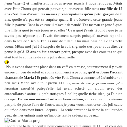
franchement)
et manifestations nous avons réussis à nous retrouver. J'étais
avec Petit Choux qui pensait pouvoir jouer avec sa fille mais une
fille de 12
ans c'est loin d'avoir les mêmes préoccupations qu'un petit garçon de 8
ans,
quelle n'a pas été sa surprise quand il a découvert cette grande jeune
fille le pauvre. Dans la voiture il m'avait demandé "Dis maman ça joue à quoi
une fille, à quoi je vais jouer avec elle?" Ce à quoi j'avais répondu que je ne
savais pas, réponse qui l'avait fortement surpris puisqu'il m'avait répondu
dans la foulée "Ben si t'en es une de fille!". Oui mais plus de 12 ans petit
coeur. Même moi j'ai été surprise de la voir si grande c'est pour vous dire.
Je
pensais qu'à 12 ans on était encore petite
, presque avec des couettes ce qui
était tout le contraire de cette jolie demoiselle
. Nous avons donc pris place dans un café en terrasse, heureusement il y avait
encore un peu de soleil et avons commencé à papoter,
qu'il est beau l'accent
chantant de Maria !
Et puis très vite Petit Choux a commencé à s'embêter un
peu mais Maria avait tout prévu ELLE
(pauvre de moi je pensais aussi qu'ils
puisqu'elle lui avait acheté un album avec des
joueraient ensemble)
autocollants d'animaux préhistoriques à coller, quelle riche idée, ça l'a bien
occupé.
J'ai eu moi même droit à un beau cadeau,
alors certes nous n'avons
pas pris de photo l'une de l'autre, mais je peux vous montrer ce très joli cadre
qui trône dans mon bureau depuis ... la seule erreur de la dame la couleur des
yeux de mes enfants mais qu'importe tant le cadeau est beau...
Encore une belle rencontre pour commencer cette année 2011 ... et vous des