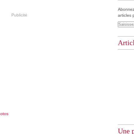
Abonnez
Publicité
articles 
Artic
otos
Une p