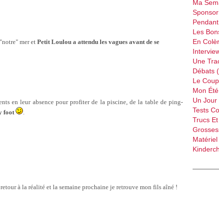
Ma Sema
Sponsori
Pendant 
Les Bon
En Colèr
"notre" mer et
Petit Loulou a attendu les vagues avant de se
Intervie
Une Tra
Débats 
Le Coup
Mon Été 
Un Jour 
nts en leur absence pour profiter de la piscine, de la table de ping-
Tests C
y foot
.
Trucs Et
Grossess
Matériel
Kinderch
tour à la réalité et la semaine prochaine je retrouve mon fils aîné !