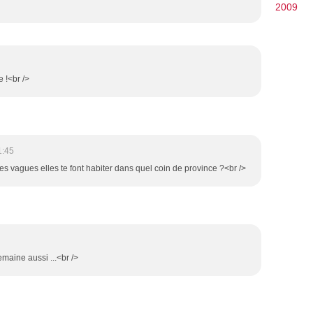
2009
 !<br />
1:45
ites vagues elles te font habiter dans quel coin de province ?<br />
emaine aussi ...<br />