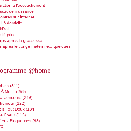
ration à l'accouchement
eaux de naissance
ontres sur internet
il à domicile
N'roll
 légales
rps après la grossesse
e après le congé maternité... quelques
rogramme @home
bins (311)
À Moi... (259)
x-Concours (249)
D'humeur (222)
dis Tout Doux (184)
e Coeur (115)
 Jeux Blogueuses (98)
70)