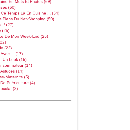
ine En Mots Et Photos (69)
sés (60)
Ce Temps Là En Cuisine ... (54)
s Plans Du Net-Shopping (50)
e ! (27)
w (25)
ce De Mon Week-End (25)
(22)
le (22)
Avec ... (17)
- Un Look (15)
onsommateur (14)
 Astuces (14)
e-Maternité (5)
 De Puériculture (4)
ocolat (3)