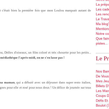
La prépa
Les cad
 c'était bien la première fois que mon Loulou marquait autant de
Les renc
Le Trava
Ma blog'
Mentions
Notre co
Que fair
pistes...
, Drôles d'oiseaux, un film coloré et très chouette pour les petits...
Le P
t
médiathèque l'après-midi, on ne s'en lasse pas !
Nos Bam
De Vous 
Mes Jeu
c ma maman
, qui a débuté avec un déjeuner dans super resto italien,
Billets 
gnes pour elle et rosé pour nous deux ! Un délice de journée sur tous
Les Mar
Coups D
Défis Et
Boulot (