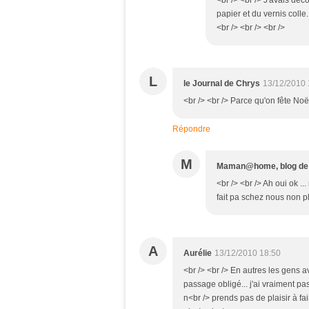
<br /> <br /> J'avais déc
papier et du vernis colle
<br /> <br /> <br />
L
le Journal de Chrys
13/12/2010 
<br /> <br /> Parce qu'on fête Noël
Répondre
M
Maman@home, blog d
<br /> <br /> Ah oui ok .
fait pa schez nous non pl
A
Aurélie
13/12/2010 18:50
<br /> <br /> En autres les gens a
passage obligé... j'ai vraiment pa
n<br /> prends pas de plaisir à fai