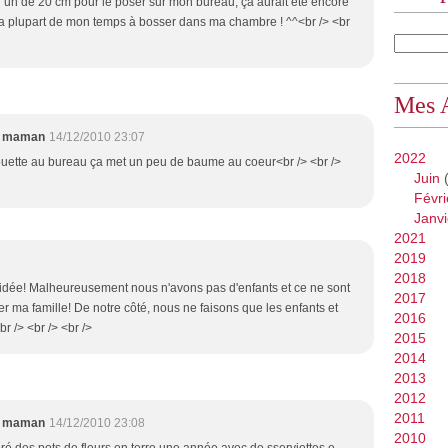
ir un de 20 cm pour le poser sur mon bureau, ça aurait été encore
e la plupart de mon temps à bosser dans ma chambre ! ^^<br /> <br
Mes 
e maman
14/12/2010 23:07
2022
chouette au bureau ça met un peu de baume au coeur<br /> <br />
Juin
(
Févri
Janvi
2021
2019
2018
e idée! Malheureusement nous n'avons pas d'enfants et ce ne sont
2017
r ma famille! De notre côté, nous ne faisons que les enfants et
2016
br /> <br /> <br />
2015
2014
2013
2012
2011
e maman
14/12/2010 23:08
2010