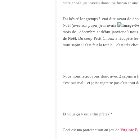
cette année j'ai investi dans une fushia et une
J'ai hésité longtemps à vrai dire avant de déc
Noël
(avec son papa)
je n'avais
mois de
décembre et début janvier où nous 
de Noël.
Du coup Petit Choux a récupéré les
mini sapin il s'est fait la totale... c'est très ch
Nous nous retrouvons donc avec 2 sapins à l
c'est pas mal... et je ne regrette pas c'est tou
Et vous ça y est enfin prêtes ?
Ceci est ma partcipation au jeu de
Virginie B