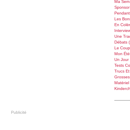
Ma Sema
Sponsori
Pendant 
Les Bon
En Colèr
Intervie
Une Tra
Débats 
Le Coup
Mon Été 
Un Jour 
Tests C
Trucs Et
Grossess
Matériel
Kinderch
Publicité