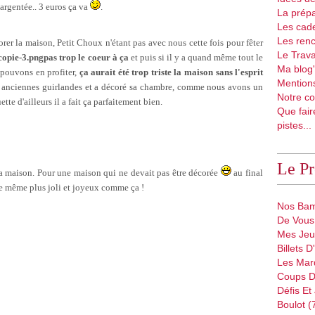
 argentée.. 3 euros ça va
.
La prépa
Les cad
Les renc
orer la maison, Petit Choux n'étant pas avec nous cette fois pour fêter
Le Trava
pas trop le coeur à ça
et puis si il y a quand même tout le
Ma blog'
pouvons en profiter,
ça aurait été trop triste la maison sans l'esprit
Mentions
 anciennes guirlandes et a décoré sa chambre, comme nous avons un
Notre co
ouette d'ailleurs il a fait ça parfaitement bien.
Que fair
pistes...
Le P
a maison. Pour une maison qui ne devait pas être décorée
au final
t de même plus joli et joyeux comme ça !
Nos Bam
De Vous 
Mes Jeu
Billets 
Les Mar
Coups D
Défis Et
Boulot (