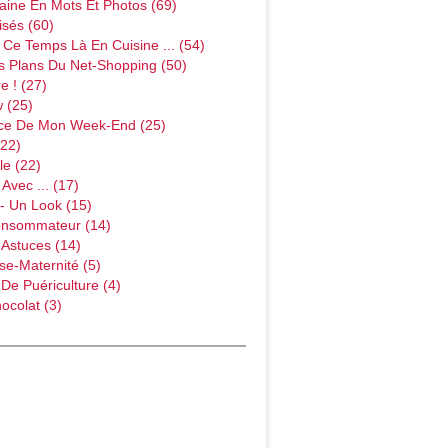
ine En Mots Et Photos (69)
sés (60)
Ce Temps Là En Cuisine ... (54)
s Plans Du Net-Shopping (50)
e ! (27)
w (25)
ce De Mon Week-End (25)
(22)
le (22)
Avec ... (17)
- Un Look (15)
onsommateur (14)
 Astuces (14)
e-Maternité (5)
 De Puériculture (4)
ocolat (3)