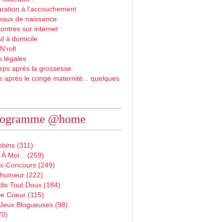
ration à l'accouchement
eaux de naissance
ontres sur internet
il à domicile
N'roll
 légales
rps après la grossesse
e après le congé maternité... quelques
rogramme @home
bins (311)
À Moi... (259)
x-Concours (249)
D'humeur (222)
dis Tout Doux (184)
e Coeur (115)
 Jeux Blogueuses (98)
70)