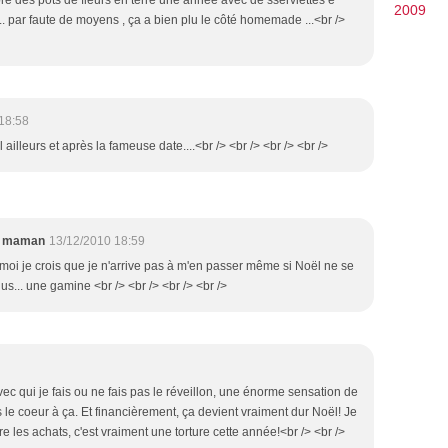
oré des pots de fleurs en terre une année avec de sserviettes e
2009
... par faute de moyens , ça a bien plu le côté homemade ...<br />
18:58
 ailleurs et après la fameuse date....<br /> <br /> <br /> <br />
e maman
13/12/2010 18:59
.. moi je crois que je n'arrive pas à m'en passer même si Noël ne se
us... une gamine <br /> <br /> <br /> <br />
vec qui je fais ou ne fais pas le réveillon, une énorme sensation de
s le coeur à ça. Et financièrement, ça devient vraiment dur Noël! Je
re les achats, c'est vraiment une torture cette année!<br /> <br />