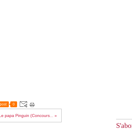
post
0
Le papa Pinguin (Concours... »
S'abo