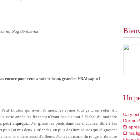
Bien
ome, blog de maman
as encore pour cette année le beau, grand et VRAI sapin !
Un pe
Petit Loulou qui avait 10 mois, les épines tout ça ... on s'était dit
Ca y est,
puis cette année les finances n'étant pas du tout à l'achat du moindre
Dormez!
 petit riquiqui.
.. J'ai glissé les pieds dans les encoches, libréré les
Et après
t puis j'ai mis deux guirlandes, en plus des lumineuses qui clignotent
Et ma li
ants et le smiens aussi d'ailleurs. J'en avais marre du rouge et du doré
Idées de