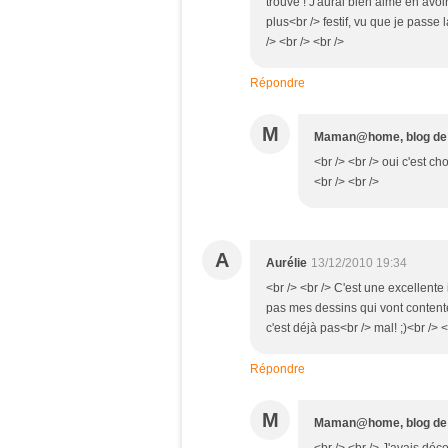
trouve ! J'aurai bien aimé en avo
plus<br /> festif, vu que je pass
/> <br /> <br />
Répondre
M
Maman@home, blog d
<br /> <br /> oui c'est 
<br /> <br />
A
Aurélie
13/12/2010 19:34
<br /> <br /> C'est une excellent
pas mes dessins qui vont contente
c'est déjà pas<br /> mal! ;)<br /> <
Répondre
M
Maman@home, blog d