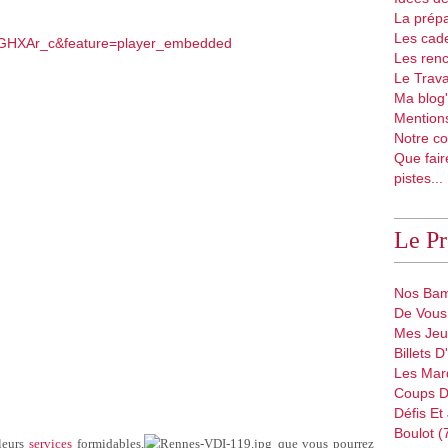
La prépa
Les cad
7IGHXAr_c&feature=player_embedded
Les renc
Le Trava
Ma blog'
Mentions
Notre co
Que fair
pistes...
Le P
Nos Bam
De Vous 
Mes Jeu
Billets 
Les Mar
Coups D
Défis Et
Boulot (
leurs
services
formidables
,
que
vous
pourrez