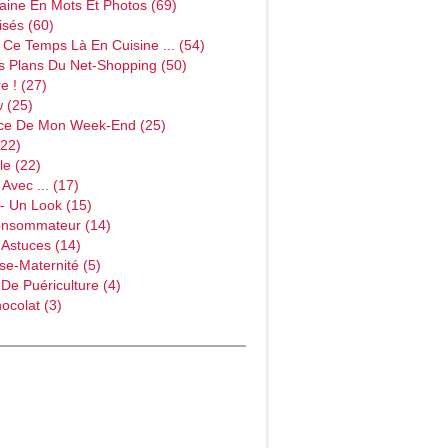
ine En Mots Et Photos (69)
sés (60)
Ce Temps Là En Cuisine ... (54)
s Plans Du Net-Shopping (50)
e ! (27)
w (25)
ce De Mon Week-End (25)
(22)
le (22)
Avec ... (17)
- Un Look (15)
onsommateur (14)
 Astuces (14)
e-Maternité (5)
 De Puériculture (4)
ocolat (3)