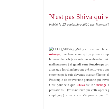
N'est pas Shiva qui v
Publié le
13 septembre 2010
par Maman
S'il
y
a
bien
une
chos
ménage
,
une
femme
sur
qui
je
puisse
comp
homme
bien
sûr
je
ne
suis
pas
sexiste
du tout
malheureuses
j'ai gardé cette fonction pour
alors
que
les
chambres
ont
été
nettoyées
oup
entre
temps
je
suis
devenue
maman@home
,
d
Pas simple de
trouver
une
personne
qui
trava
C'est
pour
cela
que
Shiva
est
là
:
ménage
,
prestations
... (
vous
noterez
que
cette
agence
employé
(e) de
maison
ne
s’improvise
pas…"