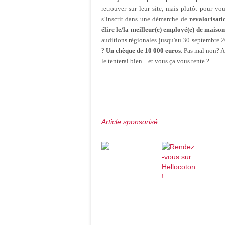
retrouver
sur
leur
site,
mais
plutôt
pour
vou
s’inscrit
dans
une
démarche
de
revalorisati
élire le/la meilleur(e) employé(e) de maison
auditions
régionales
jusqu'au
30
septembre
2
?
Un chèque de 10 000 euros
. Pas
mal
non? 
le
tenterai
bien
... et
vous
ça
vous
tente
?
Article sponsorisé