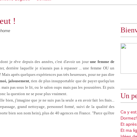
eut !
Bien
@home
e
dont
je
rêve
depuis
des
années
,
c'est
d'avoir
un jour
une femme de
ter
,
derrière
laquelle
je
n'aurais
pas
à
repasser
...
une
femme
OU
un
 !
Mais
après
quelques
expériences
pas
très
heureuses
, pour
ne
pas dire
 moi, jalousement
,
rien
de plus insupportable
que
de payer
quelqu'un
s
mais
pas
sous
le
lit,
ou
le
salon
oups
mais
pas
les
poussières
. Et
puis
onc
la question
ne
se pose plus
vraiment
.
Un pe
ille
bien
,
j'imagine
que
je
ne
suis
pas la
seule
a en
avoir
fait
les
frais
...
repassage
, grand
nettoyage
, personnel
formé
,
suivi
de la
qualité
des
Ca y est,
porte
bien
son nom
hein
), plus de 40
agences
en France. "
Parce
qu'être
Dormez!
Et après
Et ma li
Idées de