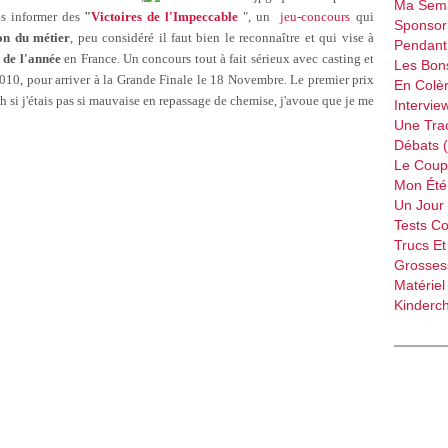
Ma Sema
s
informer
des
"
Victoires de l'Impeccable
", un
jeu-concours
qui
Sponsori
on du métier
,
peu
considéré
il
faut
bien
le
reconnaître
et qui vise
à
Pendant 
 de l'année
en France. Un
concours
tout
à
fait
sérieux
avec
casting et
Les Bon
010, pour arriver
à
la Grande Finale
le
18
Novembre
. Le premier prix
En Colèr
Ah
si
j'étais
pas
si
mauvaise
en
repassage
de chemise,
j'avoue
que
je
me
Intervie
Une Tra
Débats 
Le Coup
Mon Été 
Un Jour 
Tests C
Trucs Et
Grossess
Matériel
Kinderch