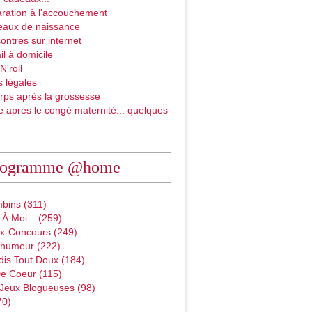
ration à l'accouchement
eaux de naissance
ontres sur internet
il à domicile
N'roll
 légales
rps après la grossesse
e après le congé maternité... quelques
rogramme @home
bins (311)
À Moi... (259)
x-Concours (249)
D'humeur (222)
dis Tout Doux (184)
e Coeur (115)
 Jeux Blogueuses (98)
70)