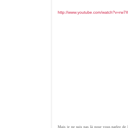
http://www.youtube.com/watch?v=rw
Mais
je
ne
suis
pas
là
pour
vous
parlez
de