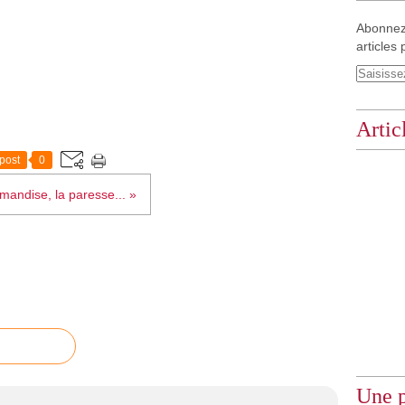
Abonnez
articles 
Artic
post
0
mandise, la paresse... »
Une p