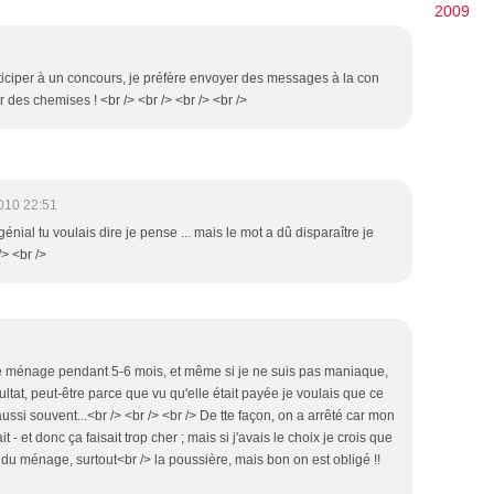
2009
articiper à un concours, je préfère envoyer des messages à la con
 des chemises ! <br /> <br /> <br /> <br />
010 22:51
génial tu voulais dire je pense ... mais le mot a dû disparaître je
/> <br />
de ménage pendant 5-6 mois, et même si je ne suis pas maniaque,
ultat, peut-être parce que vu qu'elle était payée je voulais que ce
 aussi souvent...<br /> <br /> <br /> De tte façon, on a arrêté car mon
 - et donc ça faisait trop cher ; mais si j'avais le choix je crois que
r du ménage, surtout<br /> la poussière, mais bon on est obligé !!