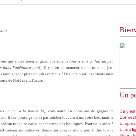
Bien
ome
ous qui aimez jouer et gâter vos enfants
(oui je sais ça fait un peu
us dans l'ambiance quoi).
Il y a en ce moment sur la toile un jeu-
 faire gagner plein de jolis cadeaux ! Des lots pour les enfants mais
orte de Noël avant l'heure.
Un pe
suis un peu à la bourre là),
vous aurez 14 occasions de gagner de
Ca y est,
Dormez!
ent il faut jouer, ça ne va pas tomber tout cru dans votre bec, mais le
Et après
t cadeau rouge se cache sur chacune des boutiques. Pour vous aider à
Et ma li
uet cadeau ,un indice est donné sur chaque site le jour J
. Une fois le
Idées de