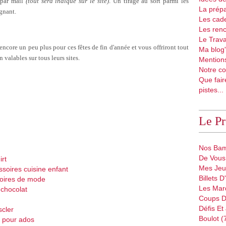
 par mail
(tout sera indiqué sur le site)
. Un tirage au sort parmi les
La prépa
gnant.
Les cad
Les renc
Le Trava
ncore un peu plus pour ces fêtes de fin d'année et vous offriront tout
Ma blog'
valables sur tous leurs sites.
Mentions
Notre co
Que fair
pistes...
Le P
Nos Bam
De Vous 
irt
Mes Jeu
ssoires cuisine enfant
Billets 
oires de mode
Les Mar
e
chocolat
Coups D
Défis Et
cler
Boulot (
 pour ados