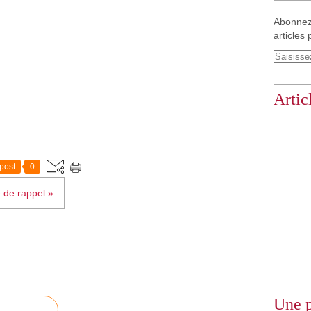
Abonnez
articles 
Artic
post
0
 de rappel »
Une p