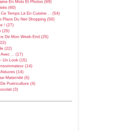
ine En Mots Et Photos (69)
sés (60)
Ce Temps Là En Cuisine ... (54)
s Plans Du Net-Shopping (50)
e ! (27)
w (25)
ce De Mon Week-End (25)
(22)
le (22)
Avec ... (17)
- Un Look (15)
onsommateur (14)
 Astuces (14)
e-Maternité (5)
 De Puériculture (4)
ocolat (3)