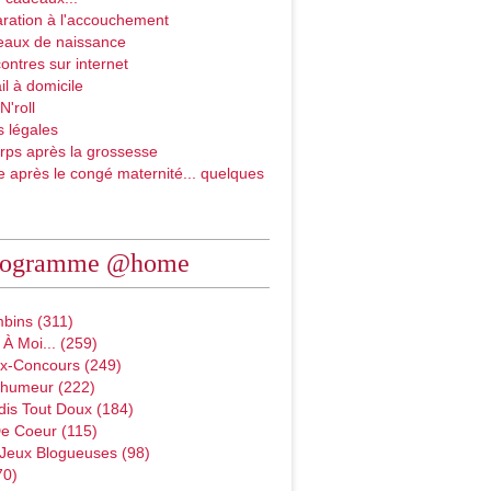
ration à l'accouchement
eaux de naissance
ontres sur internet
il à domicile
N'roll
 légales
rps après la grossesse
e après le congé maternité... quelques
rogramme @home
bins (311)
À Moi... (259)
x-Concours (249)
D'humeur (222)
dis Tout Doux (184)
e Coeur (115)
 Jeux Blogueuses (98)
70)