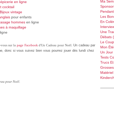
Ma Sema
,
épicerie en ligne
Sponsori
t cocktail
Pendant 
Bijoux vintage
Les Bon
anglais
pour enfants
En Colèr
 rasage hommes
en ligne
Intervie
ses à maquillage
Une Tra
ligne
Débats 
Le Coup
z-vous sur la
page Facebook
d'Un Cadeau pour Noël.
Un cadeau par
Mon Été 
he, donc si vous suivez bien vous pourrez jouer dès lundi chez
Un Jour 
Tests C
Trucs Et
Grossess
Matériel
Kinderch
eau pour Noël.