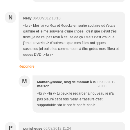
N
Nelly
06/03/2012 18:10
<br /> Moi j'ai vu Rox et Roucky en sortie scolaire qd j'étais
gamine et je me souviens d'une chose : c'est que c'était très
triste, je ne l'ai pas revu à cause de ça ! Mais c'est vrai que
j'en ai revu<br /> d'autres et que mes filles ont qques
cassettes (et oui elles commencent à être grdes mes filles) et
qques DVD...<br />
Répondre
M
Maman@home, blog de maman à la
06/03/2012
maison
20:00
<br /> <br /> tu peux le regarder à nouveau je n'ai
pas pleuré cette fois Nelly je t'assure c'est
supportable <br /> <br /> <br /> <br />
P
punisheuse
06/03/2012 11:24