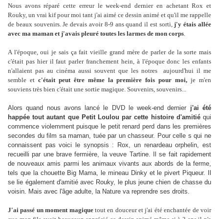
Nous avons réparé cette erreur le week-end dernier en achetant Rox et
Rouky, un vrai kif pour moi tant j'ai aimé ce dessin animé et qu'il me rappelle
de beaux souvenirs. Je devais avoir 8-9 ans quand il est sorti,
j'y étais allée
avec ma maman et j'avais pleuré toutes les larmes de mon corps
.
A l'époque, oui je sais ça fait vieille grand mère de parler de la sorte mais
c'était pas hier il faut parler franchement hein, à l'époque donc les enfants
n'allaient pas au cinéma aussi souvent que les notres aujourd'hui il me
semble et
c'était peut être même la première fois pour moi,
je m'en
souviens très bien c'était une sortie magique. Souvenirs, souvenirs...
Alors quand nous avons lancé le DVD le week-end dernier
j'ai été
happée tout autant que Petit Loulou par cette histoire d'amitié
qui
commence violemment puisque le petit renard perd dans les premières
secondes du film sa maman, tuée par un chasseur. Pour celle s qui ne
connaissent pas voici le synopsis : Rox, un renardeau orphelin, est
recueilli par une brave fermière, la veuve Tartine. Il se fait rapidement
de nouveaux amis parmi les animaux vivants aux abords de la ferme,
tels que la chouette Big Mama, le mineau Dinky et le pivert Piqueur. Il
se lie également d'amitié avec Rouky, le plus jeune chien de chasse du
voisin. Mais avec l'âge adulte, la Nature va reprendre ses droits.
J'ai passé un moment magique
tout en douceur et j'ai été enchantée de voir