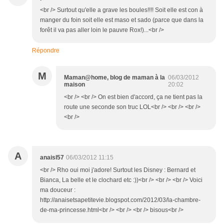
<br /> Surtout qu'elle a grave les boules!!!! Soit elle est con à
manger du foin soit elle est maso et sado (parce que dans la
forêt il va pas aller loin le pauvre Rox!)...<br />
Répondre
M
Maman@home, blog de maman à la
06/03/2012
maison
20:02
<br /> <br /> On est bien d'accord, ça ne tient pas la
route une seconde son truc LOL<br /> <br /> <br />
<br />
A
anaisl57
06/03/2012 11:15
<br /> Rho oui moi j'adore! Surtout les Disney : Bernard et
Bianca, La belle et le clochard etc :))<br /> <br /> <br /> Voici
ma douceur :
http://anaisetsapetitevie.blogspot.com/2012/03/la-chambre-
de-ma-princesse.html<br /> <br /> <br /> bisous<br />