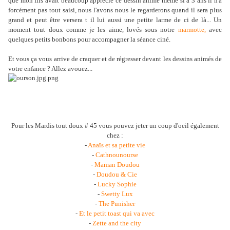
que mon fils avait beaucoup apprécié ce dessin animé même si à 3 ans il n'a
forcément pas tout saisi, nous l'avons nous le regarderons quand il sera plus
grand et peut être versera t il lui aussi une petite larme de ci de là... Un
moment tout doux comme je les aime, lovés sous notre
marmotte,
avec
quelques petits bonbons pour accompagner la séance ciné.
Et vous ça vous arrive de craquer et de régresser devant les dessins animés de
votre enfance ? Allez avouez...
Pour les Mardis tout doux # 45 vous pouvez jeter un coup d'oeil également
chez :
-
Anaïs et sa petite vie
-
Cathnounourse
-
Maman Doudou
-
Doudou & Cie
-
Lucky Sophie
-
Swetty Lux
-
The Punisher
-
Et le petit toast qui va avec
-
Zette and the city