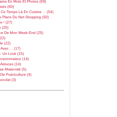
ine En Mots Et Photos (69)
sés (60)
Ce Temps Là En Cuisine ... (54)
s Plans Du Net-Shopping (50)
e ! (27)
w (25)
ce De Mon Week-End (25)
(22)
le (22)
Avec ... (17)
- Un Look (15)
onsommateur (14)
 Astuces (14)
e-Maternité (5)
 De Puériculture (4)
ocolat (3)