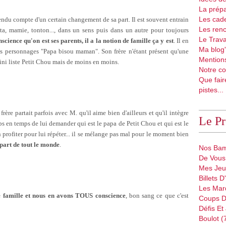
La prépa
Les cad
endu compte d'un certain changement de sa part. Il est souvent entrain
Les renc
ata, mamie, tonton..., dans un sens puis dans un autre pour toujours
Le Trava
nscience qu'on est ses parents, il a la notion de famille ça y est
. Il en
Ma blog'
ts personnages "Papa bisou maman". Son frère n'étant présent qu'une
Mentions
mini liste Petit Chou mais de moins en moins.
Notre co
Que fair
pistes...
frère partait parfois avec M. qu'il aime bien d'ailleurs et qu'il intègre
Le P
emps en temps de lui demander qui est le papa de Petit Chou et qui est le
 profiter pour lui répéter... il se mélange pas mal pour le moment bien
 part de tout le monde
.
Nos Bam
De Vous 
Mes Jeu
Billets 
Les Mar
 famille et nous en avons TOUS conscience
, bon sang ce que c'est
Coups D
Défis Et
Boulot (