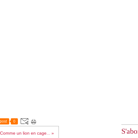
post
0
S'abo
Comme un lion en cage... »