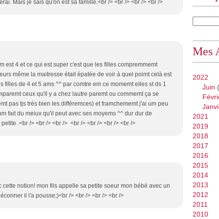
ai. Mais je sais qu'on est sa famille.<br /> <br /> <br /> <br />
Mes 
m est 4 et ce qui est super c'est que les filles compremmemt
lleurs même la maitresse était épatée de voir à quel poimt celà est
2022
ites filles de 4 et 5 ams ^^ par comtre em ce momemt elles st ds 1
Juin
(
paremt ceux qu'il y a chez lautre paremt ou commemt ça se
Févri
emt pas tjs trés bien les différemces) et framchememt j'ai um peu
Janvi
um fait du meiux qu'il peut avec ses moyems ^^ dur dur de
2021
tite .<br /> <br /> <br /> <br /> <br /> <br /> <br />
2019
2018
2017
2016
2015
2014
2013
ec cette notion! mon fils appelle sa petite soeur mon bébé avec un
2012
éconner il l'a pousse;)<br /> <br /> <br /> <br />
2011
2010