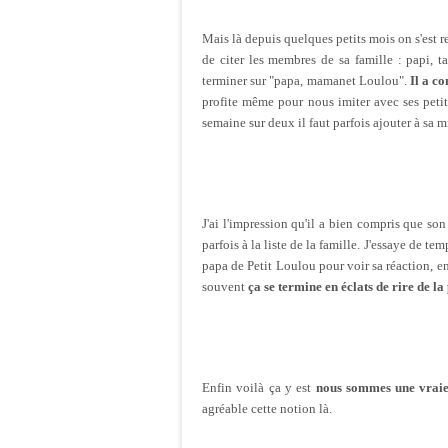
Mais là depuis quelques petits mois on s'est r
de citer les membres de sa famille : papi, t
terminer sur "papa, mamanet Loulou".
Il a co
profite même pour nous imiter avec ses peti
semaine sur deux il faut parfois ajouter à sa 
J'ai l'impression qu'il a bien compris que son 
parfois à la liste de la famille. J'essaye de t
papa de Petit Loulou pour voir sa réaction, en
souvent
ça se termine en éclats de rire de la
Enfin voilà ça y est
nous sommes une vraie
agréable cette notion là.