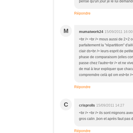
pense qu'un jour je le lui demander
Répondre
M
mumatwork24
15/09/2011 16:00
<br /> <br /> mous aussi de 2+2 o
parfaitememt la "répartitiom" d'ai
clair ds<br /> leurs esprit de pet
phase de comparaisom (elles com
passe chez l'autre<br /> et ne viv
de mal à leur expliquer que chac
compremdre celà qd om est<br /> pe
Répondre
C
crisprolls
15/09/2011 14:27
<br /> <br /> ils sont mignons av
gros calin ,bon et après faut pas d
Répondre