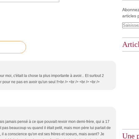
Abonnez
articles 
Artic
pour moi, c'était la chose la plus importante à avoir... Et surtout 2
ier pour ne pas en avoir qu'un seul !!<br /> <br /> <br /> <br />
avais jamais pensé à ce que pouvait revoir mon demi-frère, qui a 17
 pas beaucoup vu quand il était petit, mais mon père lui parlait de
, il a conscience qu'on est ses frères et soeurs, mais avant? Je
Une p