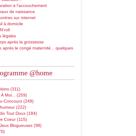
ration à l'accouchement
eaux de naissance
ontres sur internet
il à domicile
N'roll
 légales
rps après la grossesse
e après le congé maternité... quelques
rogramme @home
bins (311)
À Moi... (259)
x-Concours (249)
D'humeur (222)
dis Tout Doux (184)
e Coeur (115)
 Jeux Blogueuses (98)
70)