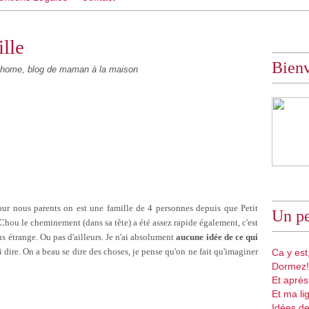
lle
Bien
ome, blog de maman à la maison
Pour nous parents on est une famille de 4 personnes depuis que Petit
Un pe
t Chou le cheminement (dans sa tête) a été assez rapide également, c'est
us étrange. Ou pas d'ailleurs. Je n'ai absolument
aucune idée de ce qui
i dire. On a beau se dire des choses, je pense qu'on ne fait qu'imaginer
Ca y est,
Dormez!
Et après
Et ma li
Idées de