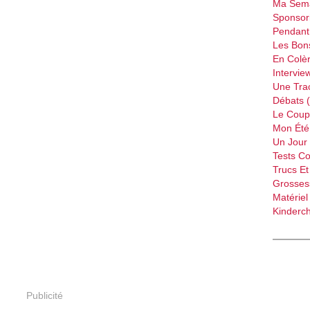
Ma Sema
Sponsori
Pendant 
Les Bon
En Colèr
Intervie
Une Tra
Débats 
Le Coup
Mon Été 
Un Jour 
Tests C
Trucs Et
Grossess
Matériel
Kinderch
Publicité