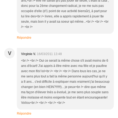
ans,<br /> elle ne savait tjrs pas jouer tte seule, c'était la cata ;
donc pour la 2ème changement radical, je ne me suis pas
occupée d'elle (d'1 point de vue activité biensûr), à part pour
lui lire des<br /> livres, elle a appris rapidement à jouer tte
seule, mais bon il y avait sa soeur qd même...<br /> <br /> <br
/> <br />
Répondre
V
Virginie V.
16/03/2011 13:48
<br /> <br /> Oui ce serait la même chose s'il avait moins de 6
ans d'écart! J'ai appris à être mère avec ma fille et je paufine
avec mon fils! lol<br /> <br /> <br /> Dans tous les cas, je ne
me sens plus tout a fait la même personne aujourd'hui qu'il y
a 8 ans... c'est difficile à expliquer mais vraiment j'ai beaucoup
changer (en bien HEIN?!!!!!!)... je peux<br /> dire que même
ma façon d'élever Inès a évolué, je me sens plus souple sans
être molasse et moins exigente tout en étant encourageante!
Voilou<br /> <br /> <br /> <br />
Répondre