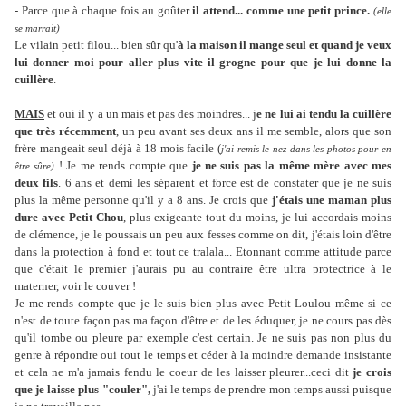
- Parce que à chaque fois au goûter
il attend... comme une petit prince.
(elle
se marrait)
Le vilain petit filou... bien sûr qu'
à la maison il mange seul et quand je veux
lui donner moi pour aller plus vite il grogne pour que je lui donne la
cuillère
.
MAIS
et oui il y a un mais et pas des moindres... j
e ne lui ai tendu la cuillère
que très récemment
, un peu avant ses deux ans il me semble, alors que son
frère mangeait seul déjà à 18 mois facile (
j'ai remis le nez dans les photos pour en
! Je me rends compte que
je ne suis pas la même mère avec mes
être sûre)
deux fils
. 6 ans et demi les séparent et force est de constater que je ne suis
plus la même personne qu'il y a 8 ans. Je crois que
j'étais une maman plus
dure avec Petit Chou
, plus exigeante tout du moins, je lui accordais moins
de clémence, je le poussais un peu aux fesses comme on dit, j'étais loin d'être
dans la protection à fond et tout ce tralala... Etonnant comme attitude parce
que c'était le premier j'aurais pu au contraire être ultra protectrice à le
materner, voir le couver !
Je me rends compte que je le suis bien plus avec Petit Loulou même si ce
n'est de toute façon pas ma façon d'être et de les éduquer, je ne cours pas dès
qu'il tombe ou pleure par exemple c'est certain. Je ne suis pas non plus du
genre à répondre oui tout le temps et céder à la moindre demande insistante
et cela ne m'a jamais fendu le coeur de les laisser pleurer...ceci dit
je crois
que je laisse plus "couler",
j'ai le temps de prendre mon temps aussi puisque