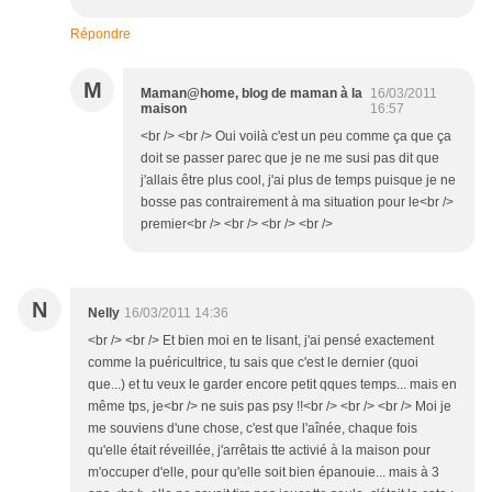
Répondre
M
Maman@home, blog de maman à la
16/03/2011
maison
16:57
<br /> <br /> Oui voilà c'est un peu comme ça que ça
doit se passer parec que je ne me susi pas dit que
j'allais être plus cool, j'ai plus de temps puisque je ne
bosse pas contrairement à ma situation pour le<br />
premier<br /> <br /> <br /> <br />
N
Nelly
16/03/2011 14:36
<br /> <br /> Et bien moi en te lisant, j'ai pensé exactement
comme la puéricultrice, tu sais que c'est le dernier (quoi
que...) et tu veux le garder encore petit qques temps... mais en
même tps, je<br /> ne suis pas psy !!<br /> <br /> <br /> Moi je
me souviens d'une chose, c'est que l'aînée, chaque fois
qu'elle était réveillée, j'arrêtais tte activié à la maison pour
m'occuper d'elle, pour qu'elle soit bien épanouie... mais à 3