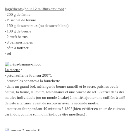
Ingrédients (pour 12 muffins environ)
:
- 200 g de farine
- ½ sachet de levure
- 150 g de sucre roux (ou de sucre blanc)
- 100 g de beurre
- 2 œufs battus
- 3 bananes mures
- pâte à tartiner
- sel
La recette
:
- préchauffer le four sur 200°C
- écraser les bananes à la fourchette
- dans un grand bol, mélanger le beurre ramolli et le sucre, puis les oeufs
battus, la farine, la levure, les bananes et une pincée de sel - verser dans des
moules individuels (ou un moule à cake) à moitié, ajouter une cuillère à café
de pâte à tartiner avant de recouvrir avec la seconde moitié.
- mettre au four pendant 40 minutes à 180° (bien vérifier en cours de cuisson
.
car il doit comme son nom l'indique être moelleux)