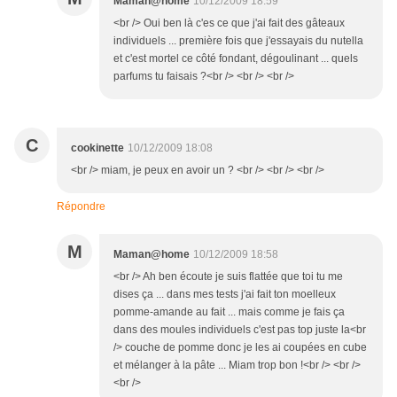
Maman@home
10/12/2009 18:59
<br /> Oui ben là c'es ce que j'ai fait des gâteaux
individuels ... première fois que j'essayais du nutella
et c'est mortel ce côté fondant, dégoulinant ... quels
parfums tu faisais ?<br /> <br /> <br />
C
cookinette
10/12/2009 18:08
<br /> miam, je peux en avoir un ? <br /> <br /> <br />
Répondre
M
Maman@home
10/12/2009 18:58
<br /> Ah ben écoute je suis flattée que toi tu me
dises ça ... dans mes tests j'ai fait ton moelleux
pomme-amande au fait ... mais comme je fais ça
dans des moules individuels c'est pas top juste la<br
/> couche de pomme donc je les ai coupées en cube
et mélanger à la pâte ... Miam trop bon !<br /> <br />
<br />