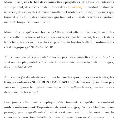
Marre, assez,
ras le bol des chaussettes éparpillées
, des fringues entassées
sur le portant, des traces de dentifrices dans le
lavabo
, du produit de douche
renversé, des serviettes de bain mouillées et roulées en boule, des jouets qui
trainent sous le lit, des chaussures qui trainent en bas de l'escalier et surtout
marre de toujours devoir répéter!
Mais qu'est ce qu'ils ont bon sang? Ils ne font attention à rien, laissent les
choses aller et retrouvent les fringues rangées dans le placard, les jouets dans
leurs bacs, les serviettes sèches et propres, un lavabo brillant...
wahou mais
c'est magique ça!
NON c'est MOI!
Alors quand en plus j'entends "je trouve pas mes chaussettes de sport" ou "ils
sont où mes playmobiles?" j'ai une furieuse envie de meurtre! GRrrrr Rangés,
ils sont RANGES!!!
Alors voilà j'ai décidé de sévir...
les chaussettes éparpillées ou en boules, les
fringues entassées NE SERONT PAS LAVEES
, "ah ben non je ne les ai pas
vues moi... pas à leur place dans le bac à linge=pas lavées, désolée tu vas
devoir mettre les sales!"
Les jouets c'est pas compliqué s'ils trainent et qu
'ils rencontrent
malencontreusement l'apirateur ils sont mangés
, "oups c'était sur mon
passage, pas rangés=avalés"... et si c'est vraiment trop le souk dans la
chambre j'envoie tout balader "ah ben oui mais là on ne s'y retrouvait plus