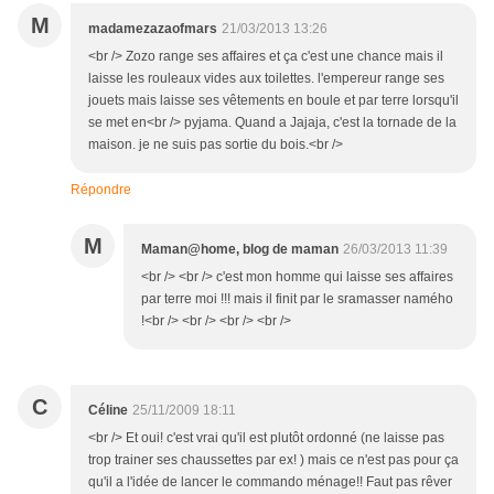
M
madamezazaofmars
21/03/2013 13:26
<br /> Zozo range ses affaires et ça c'est une chance mais il
laisse les rouleaux vides aux toilettes. l'empereur range ses
jouets mais laisse ses vêtements en boule et par terre lorsqu'il
se met en<br /> pyjama. Quand a Jajaja, c'est la tornade de la
maison. je ne suis pas sortie du bois.<br />
Répondre
M
Maman@home, blog de maman
26/03/2013 11:39
<br /> <br /> c'est mon homme qui laisse ses affaires
par terre moi !!! mais il finit par le sramasser namého
!<br /> <br /> <br /> <br />
C
Céline
25/11/2009 18:11
<br /> Et oui! c'est vrai qu'il est plutôt ordonné (ne laisse pas
trop trainer ses chaussettes par ex! ) mais ce n'est pas pour ça
qu'il a l'idée de lancer le commando ménage!! Faut pas rêver