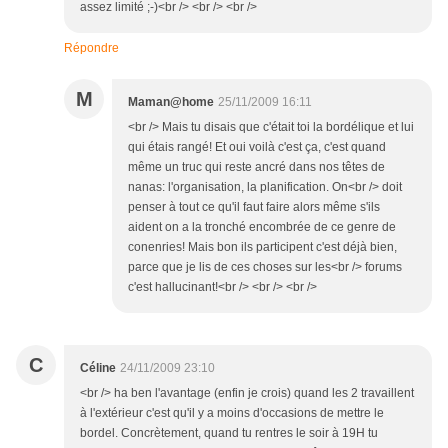
assez limité ;-)<br /> <br /> <br />
Répondre
M
Maman@home
25/11/2009 16:11
<br /> Mais tu disais que c'était toi la bordélique et lui
qui étais rangé! Et oui voilà c'est ça, c'est quand
même un truc qui reste ancré dans nos têtes de
nanas: l'organisation, la planification. On<br /> doit
penser à tout ce qu'il faut faire alors même s'ils
aident on a la tronché encombrée de ce genre de
conenries! Mais bon ils participent c'est déjà bien,
parce que je lis de ces choses sur les<br /> forums
c'est hallucinant!<br /> <br /> <br />
C
Céline
24/11/2009 23:10
<br /> ha ben l'avantage (enfin je crois) quand les 2 travaillent
à l'extérieur c'est qu'il y a moins d'occasions de mettre le
bordel. Concrètement, quand tu rentres le soir à 19H tu