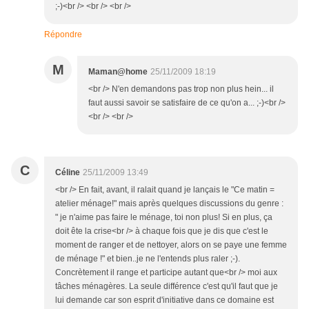
;-)<br /> <br /> <br />
Répondre
M
Maman@home
25/11/2009 18:19
<br /> N'en demandons pas trop non plus hein... il
faut aussi savoir se satisfaire de ce qu'on a... ;-)<br />
<br /> <br />
C
Céline
25/11/2009 13:49
<br /> En fait, avant, il ralait quand je lançais le "Ce matin =
atelier ménage!" mais après quelques discussions du genre :
" je n'aime pas faire le ménage, toi non plus! Si en plus, ça
doit ête la crise<br /> à chaque fois que je dis que c'est le
moment de ranger et de nettoyer, alors on se paye une femme
de ménage !" et bien..je ne l'entends plus raler ;-).
Concrètement il range et participe autant que<br /> moi aux
tâches ménagères. La seule différence c'est qu'il faut que je
lui demande car son esprit d'initiative dans ce domaine est