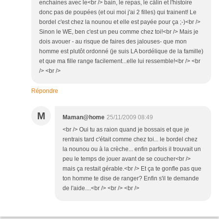
enchaines avec le<br /> bain, le repas, le câlin et l'histoire
donc pas de poupées (et oui moi j'ai 2 filles) qui trainent! Le
bordel c'est chez la nounou et elle est payée pour ça ;-)<br />
Sinon le WE, ben c'est un peu comme chez toi!<br /> Mais je
dois avouer - au risque de faires des jalouses- que mon
homme est plutôt ordonné (je suis LA bordélique de la famille)
et que ma fille range facilement...elle lui ressemble!<br /> <br
/> <br />
Répondre
M
Maman@home
25/11/2009 08:49
<br /> Oui tu as raion quand je bossais et que je
rentrais tard c'était comme chez toi... le bordel chez
la nounou ou à la crèche... enfin parfois il trouvait un
peu le temps de jouer avant de se coucher<br />
mais ça restait gérable.<br /> Et ça te gonfle pas que
ton homme te dise de ranger? Enfin s'il te demande
de l'aide....<br /> <br /> <br />