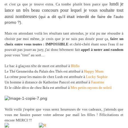
lundi je
et c'est ça que je trouve extra. Ca tombe plutôt bien parce que
lance un très beau concours pour lequel je vous souhaite tout
aussi nombreuses
(qui a dit qu'il était interdit de faire de l'auto
promo ?).
Mais en attendant voilà les résultats tant attendus, je n'ai pu me résoudre à
choisir par moi même, je crois que je ne suis pas douée pour ça,
faire un
choix entre vous toutes : IMPOSSIBLE
et chéri-chéri étant sous l'eau il ne
pouvait pas jouer au jury, j'ai donc bêtement fait
appel à notre ami random
pour vous "tirer" au sort....
Le bac à glaçons tête de mort est attribué à
Bbflo
Le Thé Genmeisha du Palais des Thés est attribué à
Happy Mum
La crème pour les mains de chez Lush est attribuée à
Lucky Sophie
Un homme à distance de Katherine Pancol est attribué à
Faustine
Et le câble déco de chez Ikéa est attribué à
Mes petits rayons de soleil
Voilà voilà j'espère que vous serez heureuses de vos cadeaux, j'attends que
vous me fassiez passer votre adresse par mail les filles ! Félicitations et
encore MERCI !!!