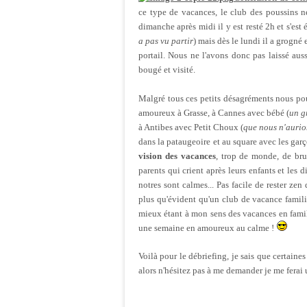
ce type de vacances, le club des poussins ne
dimanche après midi il y est resté 2h et s'est é
a pas vu partir
) mais dès le lundi il a grogné 
portail. Nous ne l'avons donc pas laissé aus
bougé et visité.
Malgré tous ces petits désagréments nous p
amoureux à Grasse, à Cannes avec bébé (
un g
à Antibes avec Petit Choux (
que nous n'aurio
dans la pataugeoire et au square avec les gar
vision des vacances
, trop de monde, de brui
parents qui crient après leurs enfants et les 
notres sont calmes... Pas facile de rester ze
plus qu'évident qu'un club de vacance famili
mieux étant à mon sens des vacances en fami
une semaine en amoureux au calme !
Voilà pour le débriefing, je sais que certain
alors n'hésitez pas à me demander je me ferai 