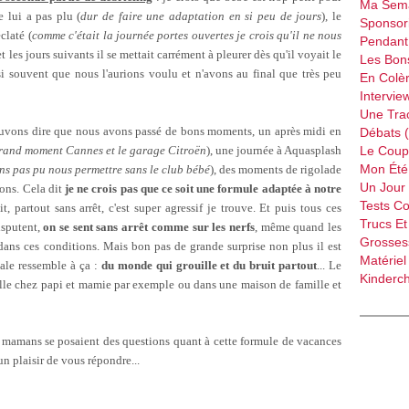
Ma Sema
 lui a pas plu (
dur de faire une adaptation en si peu de jours
), le
Sponsori
claté (
comme c'était la journée portes ouvertes je crois qu'il ne nous
Pendant 
et les jours suivants il se mettait carrément à pleurer dès qu'il voyait le
Les Bon
si souvent que nous l'aurions voulu et n'avons au final que très peu
En Colèr
Intervie
Une Tra
ouvons dire que nous avons passé de bons moments, un après midi en
Débats 
rand moment Cannes et le garage Citroën
), une journée à Aquasplash
Le Coup
Mon Été 
ns pas pu nous permettre sans le club bébé
), des moments de rigolade
Un Jour 
çons. Cela dit
je ne crois pas que ce soit une formule adaptée à notre
Tests C
t, partout sans arrêt, c'est super agressif je trouve. Et puis tous ces
Trucs Et
disputent,
on se sent sans arrêt comme sur les nerfs
, même quand les
Grossess
n dans ces conditions. Mais bon pas de grande surprise non plus il est
Matériel
ale ressemble à ça :
du monde qui grouille et du bruit partout
... Le
Kinderch
lle chez papi et mamie par exemple ou dans une maison de famille et
es mamans se posaient des questions quant à cette formule de vacances
un plaisir de vous répondre...