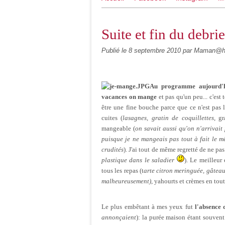
Suite et fin du debri
Publié le
8 septembre 2010
par Maman@
Au programme aujourd'hu
vacances on mange
et pas qu'un peu... c'est 
être une fine bouche parce que ce n'est pas l
cuites (
lasagnes, gratin de coquillettes
, g
mangeable (
on savait aussi qu'on n'arrivai
puisque je ne mangeais pas tout à fait le m
crudités
). J'ai tout de même regretté de ne pa
plastique dans le saladier
). Le meilleur 
tous les repas (t
arte citron meringuée, gâteau
malheureusement)
, yahourts et crèmes en tout
Le plus embêtant à mes yeux fut
l'absence 
annonçaient
): la purée maison étant souvent f