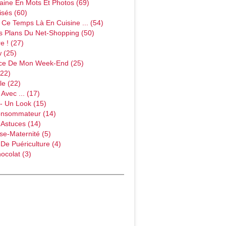
ine En Mots Et Photos (69)
sés (60)
Ce Temps Là En Cuisine ... (54)
s Plans Du Net-Shopping (50)
e ! (27)
w (25)
ce De Mon Week-End (25)
(22)
le (22)
Avec ... (17)
- Un Look (15)
onsommateur (14)
 Astuces (14)
e-Maternité (5)
 De Puériculture (4)
ocolat (3)