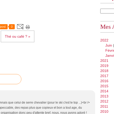
Mes 
post
0
Thé ou café ? »
2022
Juin
(
Févri
Janvi
2021
2019
2018
2017
2016
2015
2014
2013
2012
nais que celui de serre chevalier (pour le ski c'est le top ...)<br />
2011
mpeccable, des repas plus que copieux et bon a tout age, du
2010
 organisation donc peu d'attente bref, nous, nous avons adoré !