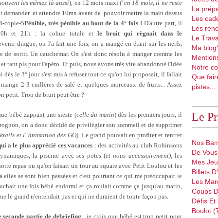
souvent les mêmes là aussi
), en 12 mois maxi (
"en 18 mois, il ne reste
La prépa
llait demander et attendre 10mn avant de pouvoir mettre la main dessus
Les cad
Pénible, très pénible au bout de la 4° fois !
D'autre part, il
Les renc
 20h et 21h : la cohue totale et
le bruit qui règnait dans le
Le Trava
evenir dingue, on l'a fait une fois, on a mangé en étant sur les nerfs,
Ma blog'
te de sortir. Un cauchemar. On s'est donc résolu à manger comme les
Mentions
tant pis pour l'apéro. Et puis, nous avons très vite abandonné l'idée
Notre co
 dès le 3° jour s'est mis à refuser tout ce qu'on lui proposait, il fallait
Que fair
l mange 2-3 cuillères de salé et quelques morceaux de fruits... Assez
pistes...
on petit. Trop de bruit peut être ?
Le P
ue bébé zappant une sieste (
celle du matin
) dès les premiers jours, il
 grognon, on a donc décidé de privilégier son sommeil et de supprimer
ktails et l' animation des GO
). Le grand pouvait en profiter et rentrer
Nos Bam
qui a le plus apprécié ces vacances
: des activités au club Robinsons
De Vous 
ynamiques, la piscine avec ses potes (
et nous accessoirement)
, les
Mes Jeu
tre repas ou qu'on faisait un tour au square avec Petit Loulou et les
Billets 
 elles se sont bien passées et c'est pourtant ce qui me préoccupait le
Les Mar
ouchait une fois bébé endormi et ça roulait comme ça jusqu'au matin,
Coups D
ue le grand n'entendait pas et qui ne duraient de toute façon pas.
Défis Et
Boulot (
e seconde partie de debriefing
: je crois que bébé est trop petit pour