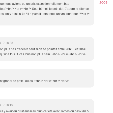
2009
s que nous avions eu un prix exceptionnellement bas
)<br /> <br /> <br /> Seul bémol, le petit dej. J'adore le silence
les, on y allait a 7h ! il n'y avait personne, un vrai bonheur !!!!<br />
010 18:28
non plus pas d'attente sauf si on se pointait entre 20h15 et 20h45
u'une fois !!! Pas fous non plus hein...<br /> <br /> <br /> <br />
t grandi ce petit Loulou !!<br /> <br /> <br /> <br />
010 18:19
oi il y avait du bruit aussi au club cet été avec James ou pas?<br />