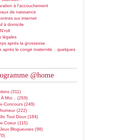
ration à l'accouchement
eaux de naissance
ontres sur internet
il à domicile
N'roll
 légales
rps après la grossesse
e après le congé maternité... quelques
rogramme @home
bins (311)
À Moi... (259)
x-Concours (249)
D'humeur (222)
dis Tout Doux (184)
e Coeur (115)
 Jeux Blogueuses (98)
70)