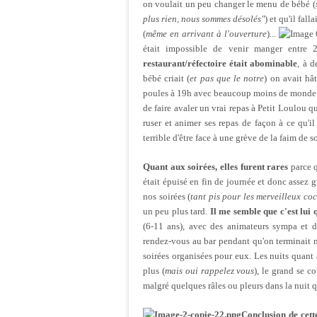
on voulait un peu changer le menu de bébé (
plus rien, nous sommes désolés"
) et qu'il fa
(
même en arrivant à l'ouverture
)...
était impossible de venir manger entre
restaurant/réfectoire était abominable
, à d
bébé criait (
et pas que le notre
) on avait hâ
poules à 19h avec beaucoup moins de monde et 
de faire avaler un vrai repas à Petit Loulou qui
ruser et animer ses repas de façon à ce qu'i
terrible d'être face à une grève de la faim de s
Quant aux soirées, elles furent rares
parce q
était épuisé en fin de journée et donc assez
nos soirées (
tant pis pour les merveilleux coc
un peu plus tard.
Il me semble que c'est lui 
(6-11 ans), avec des animateurs sympa et d
rendez-vous au bar pendant qu'on terminait no
soirées organisées pour eux. Les nuits quant à
plus (
mais oui rappelez vous
), le grand se c
malgré quelques râles ou pleurs dans la nuit q
Conclusion de cett