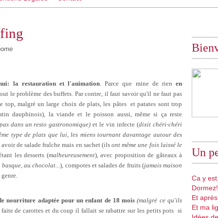
efing
Bien
home
i: la restauration et l'animation
. Parce que mine de rien
en
tout le problème des buffets. Par contre, il faut savoir qu'il ne faut pas
e top, malgré un large choix de plats, les pâtes et patates sont trop
ratin dauphinois), la viande et le poisson aussi, même si ça reste
t pas dans un resto gastronomique)
et le vin infecte (
dixit chéri-chéri
ême type de plats que lui, les miens tournant davantage autour des
s avoir de salade fraîche mais en sachet (
ils ont même une fois laissé le
Un pe
étant les desserts (
malheureusement
), avec proposition de gâteaux à
 basque, au chocolat...
), compotes et salades de fruits (
jamais maison
 genre.
Ca y est,
Dormez!
Et après
de nourriture adaptée pour un enfant de 18 mois
(malgré ce qu'ils
Et ma li
aite de carottes et du coup il fallait se rabattre sur les petits pots si
Idées de