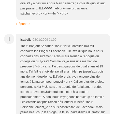
dire s'il y a des trucs pour bien démarrer, à coté de quoi il faut
pas passer...HELPPPP me!<br /> merci d'avance.
stéphanie<br /> <br /> <br /> <br />
Répondre
I
isabelle
03/11/2009 11:00
<br /> Bonjour Sandrine,<br /> <br /> Mathilde m'a fait
connaitre ton Blog via Facebook. Elle m'a dit que nous nous
connaissions sûrement, étais-tu sur Rouen à l'époque du
collège ou du lycée? Comme toi, je suis une maman de
presque 37<br /> ans. J'ai deux garçons de quatre ans et 19
mois. J'ai fait le choix de travailler à mi-temps jusqu''aux trois
ans de mon deuxième. Et j'adorerais avoir encore plus de
temps à la maison pour pouvoir<br /> réaliser plus de projets
personnels.<br /> Je suis une adepte de l'allaitement et des
couches lavables.J'aimerai me mettre à la couture
prochainement. Sinon, nous voyageons beaucoup en famille.
Les enfants ont pris l'avion dès tout<br /> bébé.<br />
Personnellement, je ne suis pas très fan de Facebook, mais
j'aime beaucoup les blogs. Je te souhaite d'avoir du traffic sur