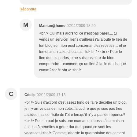
Répondre
M
Maman@home
02/11/2009 18:20
<br /> Oui mais alors toi ce n'est pas pareil.... tu
vends un service! Tiens d'ailleurs j'ai ajouté le lien de
ton blog sur mon post concernant les recettes.... et je
tenterai ton cake chocolat... lol<br /> <br /> Pour le
lien dont tu parles je ne suis pas sûre de bien
comprendre... comment ça un lien à la fin de chaque
comm?<br /> <br /> <br />
C
Cécile
02/11/2009 17:13
<br /> Suis d'accord c'est assez long de faire décoller un blog,
je n'y arrive pas de mon côté...faiut dire que je suis pas très
assidue,mais difficile de l'être lorsqu'il n' y a pas de réponse!!
<br /> Pour la part je suis une maman qui bosse à la maison
et qui a 3 nenettes à gérer dur dur quand ce sont les
vacances!!<br /> Comme j'aborde la quarantaine doucement