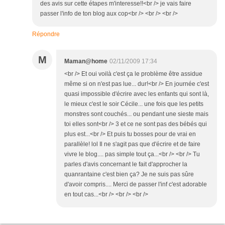
des avis sur cette étapes m'interesse!!<br /> je vais faire
passer l'info de ton blog aux cop<br /> <br /> <br />
Répondre
M
Maman@home
02/11/2009 17:34
<br /> Et oui voilà c'est ça le problème être assidue
même si on n'est pas lue... dur!<br /> En journée c'est
quasi impossible d'écrire avec les enfants qui sont là,
le mieux c'est le soir Cécile... une fois que les petits
monstres sont couchés... ou pendant une sieste mais
toi elles sont<br /> 3 et ce ne sont pas des bébés qui
plus est...<br /> Et puis tu bosses pour de vrai en
parallèle! lol Il ne s'agit pas que d'écrire et de faire
vivre le blog.... pas simple tout ça...<br /> <br /> Tu
parles d'avis concernant le fait d'approcher la
quanrantaine c'est bien ça? Je ne suis pas sûre
d'avoir compris.... Merci de passer l'inf c'est adorable
en tout cas...<br /> <br /> <br />