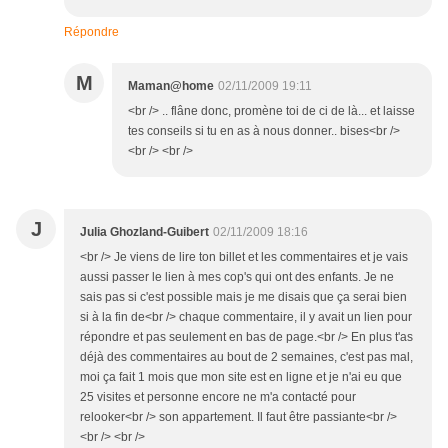
Répondre
M
Maman@home
02/11/2009 19:11
<br /> .. flâne donc, promène toi de ci de là... et laisse
tes conseils si tu en as à nous donner.. bises<br />
<br /> <br />
J
Julia Ghozland-Guibert
02/11/2009 18:16
<br /> Je viens de lire ton billet et les commentaires et je vais
aussi passer le lien à mes cop's qui ont des enfants. Je ne
sais pas si c'est possible mais je me disais que ça serai bien
si à la fin de<br /> chaque commentaire, il y avait un lien pour
répondre et pas seulement en bas de page.<br /> En plus t'as
déjà des commentaires au bout de 2 semaines, c'est pas mal,
moi ça fait 1 mois que mon site est en ligne et je n'ai eu que
25 visites et personne encore ne m'a contacté pour
relooker<br /> son appartement. Il faut être passiante<br />
<br /> <br />