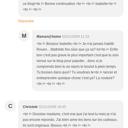
ce blog!<br /> Bonne continuation.<br /> <br /> Isabelle<br />
<br /> <br />
Répondre
M
Maman@home
03/11/2009 11:33
<br /> Bonjour Isabelle,<br /> Je n'ai jamais habité
Rouen... Mathilde t'es sûre que ça va? lol<br /> Enfin
bon c'est pas grave le plus important c'est que tu sois
venue sur le blog pour papoter... donc si je
comprends bien tu as repris le boulot à plein temps.
Tu bosses dans quoi? Tu voudrais te<br /> lancer et
entreprendre quelque chose c'est ça? La couture?
<br /> <br /> <br />
C
Christele
02/11/2009 18:45
<br /> Desolee madame, c'est vrai que j'ai tout lu mais je n'ai
pas encore repondu. J'ai bien aime les liens sur les cadeaux,
ils sont originaux. Bisous.<br /> <br /> <br />