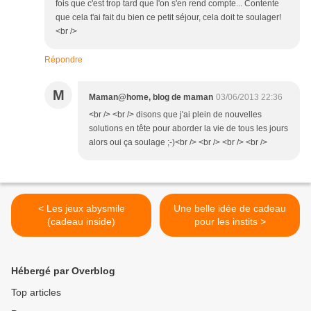
fois que c'est trop tard que l'on s'en rend compte... Contente
que cela t'ai fait du bien ce petit séjour, cela doit te soulager!
<br />
Répondre
M
Maman@home, blog de maman
03/06/2013 22:36
<br /> <br /> disons que j'ai plein de nouvelles
solutions en tête pour aborder la vie de tous les jours
alors oui ça soulage ;-)<br /> <br /> <br /> <br />
< Les jeux abysmile
Une belle idée de cadeau
(cadeau inside)
pour les instits >
Hébergé par Overblog
Top articles