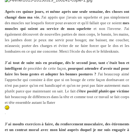
Après ces quinze jours, et même après une seule semaine, des choses ont
changé dans ma vie.
J'ai appris que j'avais un squelette et pas simplement
des muscles sur lesquels forcer pour avancer et qu'il fallait que ce soient
mes
muscles qui soient au service de mon squelette
et non l'inverse. J'ai
également découvert de nouvelles parties de mon corps, le bassin, les mains,
les jambes dont je peux me servir pour bouger, me baisser, me coucher,
m'asseoir, porter des charges et éviter de ne faire forcer que le dos et les
lombaires en ce qui me concerne. Merci l'école du dos et le feldenkrais.
J'ai tout de suite mis en pratique, dès le second jour, tant c'était bon et
intelligent
de procéder de cette façon,
pourquoi attendre d'avoir mal pour
faire les bons gestes et adopter les bonnes postures ?
J'ai beaucoup aimé
l'approche qui consiste à dire que si on bouge de cette façon dorénavant ce
n'est pas parce qu'on est handicapé et qu'on ne peut pas faire autrement mais
plutôt parce que maintenant on sait. Le fait d'
être positif plutôt que victime
fait beaucoup de différences dans la tête et comme tout ce travail se fait corps
et tête ensemble autant la flater
.
J'ai moults exercices à faire, du renforcement musculaire, des étirements
et un contrat moral avec mon kiné auprès duquel je me suis engagée à