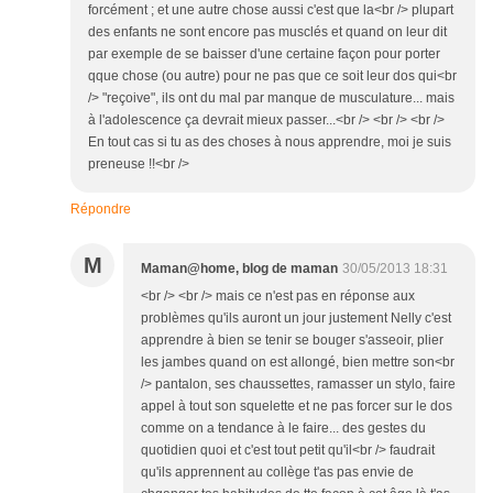
forcément ; et une autre chose aussi c'est que la<br /> plupart
des enfants ne sont encore pas musclés et quand on leur dit
par exemple de se baisser d'une certaine façon pour porter
qque chose (ou autre) pour ne pas que ce soit leur dos qui<br
/> "reçoive", ils ont du mal par manque de musculature... mais
à l'adolescence ça devrait mieux passer...<br /> <br /> <br />
En tout cas si tu as des choses à nous apprendre, moi je suis
preneuse !!<br />
Répondre
M
Maman@home, blog de maman
30/05/2013 18:31
<br /> <br /> mais ce n'est pas en réponse aux
problèmes qu'ils auront un jour justement Nelly c'est
apprendre à bien se tenir se bouger s'asseoir, plier
les jambes quand on est allongé, bien mettre son<br
/> pantalon, ses chaussettes, ramasser un stylo, faire
appel à tout son squelette et ne pas forcer sur le dos
comme on a tendance à le faire... des gestes du
quotidien quoi et c'est tout petit qu'il<br /> faudrait
qu'ils apprennent au collège t'as pas envie de