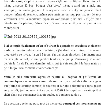
faire du sport
, en plus de mes 3 séances @home de fitness. Ils ont tous le
même discours là bas "bouger c'est vivre" même quand on a mal, une
sciatique, une lombalgie, une fois la grosse crise de 2-3 jours passée il faut
bouger, même doucement, même peu mais ne surtout pas risquer de tout
verrouiller, c'est la meilleure façon d'avoir encore plus mal. J'ai jeté mon
dévolu sur la piscine, j'aime l'eau, j'aime nager et il y en a partout sur
Montpellier.
J'ai compris également qu'en m'étirant je gagnais en souplesse et donc en
mobilité
, isquio, adducteurs, quadriceps j'ai d'ailleurs vraiment beaucoup
progressé à ce niveau là en 15 jours, j'ai par exemple réussi à re mettre mes
mains à plat au sol, debout, jambes tendues, ce que je n'arrivais plus à faire
depuis la fin de l'année dernière. Alors oui je suis souple à la base mais on
peut toujours faire mieux et aider son corps.
Voilà je suis différente après ce séjour à l'hôpital et j'ai envie de
communiquer ces astuces autour de moi
tant je voudrais éviter aux gens
que j'aime de souffrir comme j'ai souffert et surtout d'adopter les bons gestes
au plus tôt, j'ai commencé à en parler à Petit Chou qui est très réceptif et
chéri-chéri qui commence à avoir quelques douleurs au dos...
La question que je me pose tout de même est
pourquoi ces mouvements ne