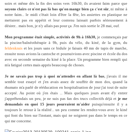
soirs et même dès la fin des soins vers 16h30, ils avaient faim parce que
soyons clairs ce n'est pas là bas qu'on mange bien ça c'est sûr
, ni même à
notre faim... le midi c'était loin d'être la fête, les assiettes en plastique ne
mettaient pas en appétit et leur contenu laissait parfois sérieusement à
désirer... mais bon, je n'y allais pas pour ça. J'en suis sortie le 28 mai, ouf.
Mon programme était simple, activités de 9h à 16h30,
je commençais par
la piscine/balnéothérapie à 9h, puis du vélo, du kiné, de la gym, du
feldenkrais
et les jours sans ce bidule je faisais 40 mn de tapis de marche,
ensuite nous avions la cantoche et poursuivions avec piscine et école du dos
avec en seconde semaine du kiné à la place. Un programme bien rempli qui
m'a fatigué certes mais appris beaucoup de choses.
Je ne savais pas trop à quoi m'attendre en allant là bas
, j'avais il me
semble tout essayé et j'en avais assez de souffrir de mon dos, quand la
rhumato m'a parlé de rééducation en hospitalisation de jour j'ai tout de suite
accepté. Au point où j'en étais ... Mais quelques jours avant d'y entrer
j'appréhendais un peu, je ne suis pas fan des trucs collectifs déjà et
je me
demandais en quoi 15 jours pourraient m'aider
puisqu'ensuite il y a
toujours le retour à la réalité... un peu comme les rendez-vous avec le kiné
qui font du bien sur l'instant, mais qui ne soignent pas dans le temps en ce
qui me concerne.