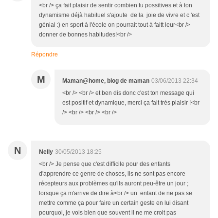
<br /> ça fait plaisir de sentir combien tu possitives et à ton
dynamisme déjà habituel s'ajoute de la joie de vivre et c 'est
génial :) en sport à l'école on pourrait tout à faitt leur<br />
donner de bonnes habitudes!<br />
Répondre
M
Maman@home, blog de maman
03/06/2013 22:34
<br /> <br /> et ben dis donc c'est ton message qui
est positif et dynamique, merci ça fait très plaisir !<br
/> <br /> <br /> <br />
N
Nelly
30/05/2013 18:25
<br /> Je pense que c'est difficile pour des enfants
d'apprendre ce genre de choses, ils ne sont pas encore
récepteurs aux problèmes qu'ils auront peu-être un jour ;
lorsque ça m'arrive de dire à<br /> un enfant de ne pas se
mettre comme ça pour faire un certain geste en lui disant
pourquoi, je vois bien que souvent il ne me croit pas