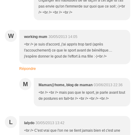
chganger tes habitudes de tte façon à cet âge là t'as
pas envie qu'on t'emmerde sur quoi que ce soit ;-)<br
/> <br /> <br /> <br />
W
working mum
30/05/2013 14:05
<br /> je suis d'accord, j'ai appris trop tard (après
l'accouchement) ce que le sport avant de bénéfique....
j'espère donner le gout de l'effort à ma fille :-)<br />
Répondre
M
Maman@home, blog de maman
03/06/2013 22:36
<br /> <br /> mais pas que le sport, je parle avant tout
de postures en fait<br /> <br /> <br /> <br />
L
lalydo
30/05/2013 13:42
<br /> C'est vrai que l'on ne se tient jamais bien et c'est une