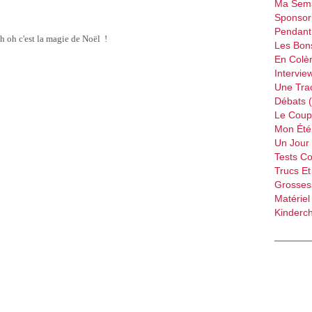
Ma Sema
Sponsori
Pendant 
h oh c'est la magie de Noël !
Les Bon
En Colèr
Intervie
Une Tra
Débats 
Le Coup
Mon Été 
Un Jour 
Tests C
Trucs Et
Grossess
Matériel
Kinderch