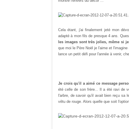
montre l'envers du décor ...
Cela étant, j'ai finalement jeté mon dév
adapté à mon fils de presque 4 ans. Questi
les images sont très jolies, même si j
que moi le Père Noël je l'aime et l'imagin
lance un petit défi pour l'année à venir, che
Je crois qu'il a aimé ce message pers
été celle de son frère... Il a été ravi de
l'arbre, de savoir qu'il avait bien reçu sa
vêtu de rouge. Alors quelle que soit l'opti