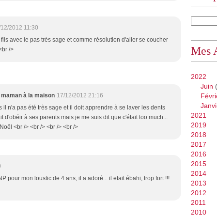
/12/2012 11:30
on fils avec le pas trés sage et comme résolution d'aller se coucher
Mes 
<br />
2022
Juin
(
maman à la maison
17/12/2012 21:16
Févri
Janvi
 il n'a pas été très sage et il doit apprendre à se laver les dents
2021
fait d'obéir à ses parents mais je me suis dit que c'était too much...
2019
oël <br /> <br /> <br /> <br />
2018
2017
2016
2015
0
2014
P pour mon loustic de 4 ans, il a adoré... il etait ébahi, trop fort !!!
2013
2012
2011
2010