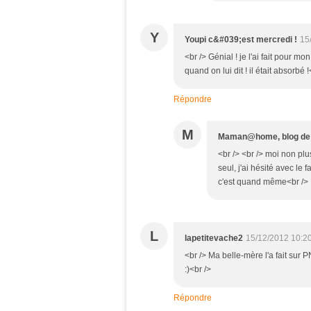
Y
Youpi c&#039;est mercredi !
15
<br /> Génial ! je l'ai fait pour m
quand on lui dit ! il était absorbé !
Répondre
M
Maman@home, blog de 
<br /> <br /> moi non plus
seul, j'ai hésité avec le 
c'est quand même<br /> N
L
lapetitevache2
15/12/2012 10:2
<br /> Ma belle-mère l'a fait sur PN
:)<br />
Répondre