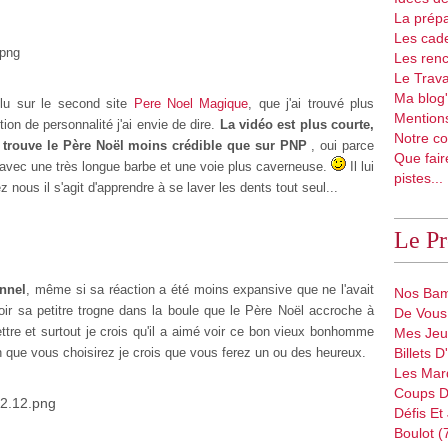
La prépa
Les cad
Les renc
Le Trava
Ma blog'
olu sur le second site
Pere Noel Magique
, que j'ai trouvé plus
Mentions
on de personnalité j'ai envie de dire.
La vidéo est plus courte,
Notre co
e trouve le Père Noël moins crédible que sur PNP
, oui parce
Que fair
e avec une très longue barbe et une voie plus caverneuse.
Il lui
pistes...
z nous il s'agit d'apprendre à se laver les dents tout seul...
Le P
onnel
, même si sa réaction a été moins expansive que ne l'avait
Nos Bam
 voir sa petitre trogne dans la boule que le Père Noël accroche à
De Vous 
 lettre et surtout je crois qu'il a aimé voir ce bon vieux bonhomme
Mes Jeu
on que vous choisirez je crois que vous ferez un ou des heureux.
Billets 
Les Mar
Coups D
Défis Et
Boulot (