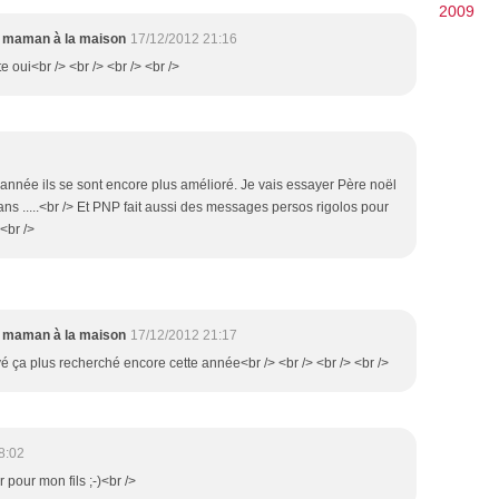
2009
maman à la maison
17/12/2012 21:16
te oui<br /> <br /> <br /> <br />
e année ils se sont encore plus amélioré. Je vais essayer Père noël
ns .....<br /> Et PNP fait aussi des messages persos rigolos pour
 <br />
maman à la maison
17/12/2012 21:17
ouvé ça plus recherché encore cette année<br /> <br /> <br /> <br />
8:02
r pour mon fils ;-)<br />