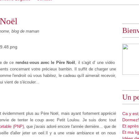
 Noël
Bien
ome, blog de maman
rle de ce
rendez-vous avec le Père Noël
, il s'agit d' une vidéo
ents concernant votre précieux bambin. Il suffit de charger une
mme l'endroit où vous habitez, le cadeau qu'il aimerait recevoir,
ui vient de s'écouler...
Un pe
it évidemment plus au Père Noël, mais ayant fortement apprécié
Ca y est,
Dormez!
 envie de tenter le coup avec Petit Loulou. Je suis donc tout
Et après
ortable (PNP)
, que j'avais adoré encore l'année dernière
... que de
Et ma li
ille d'aller jeter un oeil.Il y a une vraie ambiance et on nous
Idées de