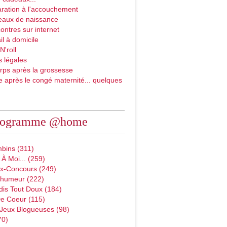
ration à l'accouchement
eaux de naissance
ontres sur internet
il à domicile
N'roll
 légales
rps après la grossesse
e après le congé maternité... quelques
rogramme @home
bins (311)
À Moi... (259)
x-Concours (249)
D'humeur (222)
dis Tout Doux (184)
e Coeur (115)
 Jeux Blogueuses (98)
70)