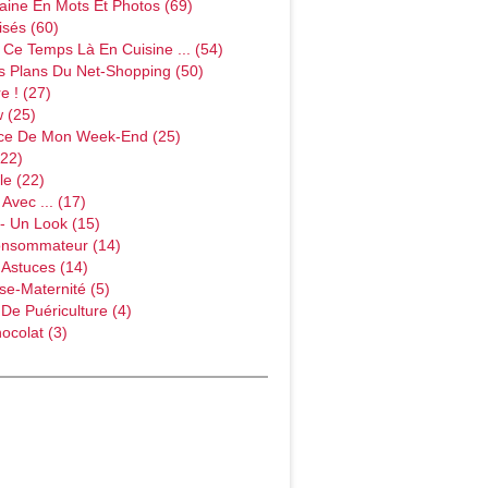
ine En Mots Et Photos (69)
sés (60)
Ce Temps Là En Cuisine ... (54)
s Plans Du Net-Shopping (50)
e ! (27)
w (25)
ce De Mon Week-End (25)
(22)
le (22)
Avec ... (17)
- Un Look (15)
onsommateur (14)
 Astuces (14)
e-Maternité (5)
 De Puériculture (4)
ocolat (3)