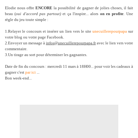
Elodie nous offre
ENCORE
la possibilité de gagner de jolies choses, il fait
beau (
oui d'accord pas partout)
et ça l'inspire... alors
on en profite
.
Une
règle du jeu toute simple :
1.Relayer le concours et insérer un lien vers le site
unecuillerepourpapa
sur
votre blog ou votre page Facebook.
2.Envoyer un message à
infos@unecuillerepourpapa.fr
avec le lien vers votre
commentaire.
3.Un tirage au sort pour déterminer les gagnantes.
Date de fin du concours : mercredi 11 mars à 18H00... pour voir les cadeaux à
gagner c'est
par ici
...
Bon week-end...