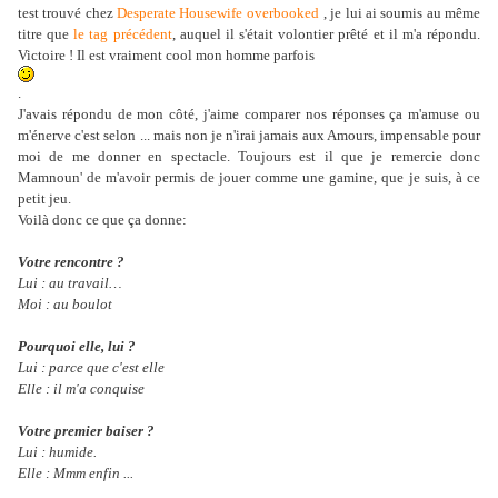
test trouvé chez
Desperate Housewife overbooked
, je lui ai soumis au même
titre que
le tag précédent
, auquel il s'était volontier prêté et il m'a répondu.
Victoire ! Il est vraiment cool mon homme parfois
.
J'avais répondu de mon côté, j'aime comparer nos réponses ça m'amuse ou
m'énerve c'est selon ... mais non je n'irai jamais aux Amours, impensable pour
moi de me donner en spectacle. Toujours est il que je remercie donc
Mamnoun' de m'avoir permis de jouer comme une gamine, que je suis, à ce
petit jeu.
Voilà donc ce que ça donne:
Votre rencontre ?
Lui : au travail…
Moi : au boulot
Pourquoi elle, lui ?
Lui : parce que c'est elle
Elle : il m'a conquise
Votre premier baiser ?
Lui : humide.
Elle : Mmm enfin ...