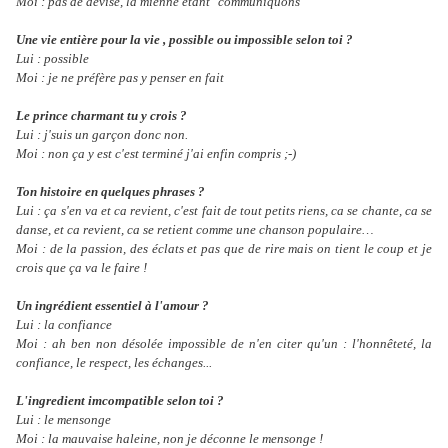
Moi : pas de devise, la mienne étant "communiquons"
Une vie entière pour la vie , possible ou impossible selon toi ?
Lui : possible
Moi : je ne préfère pas y penser en fait
Le prince charmant tu y crois ?
Lui : j'suis un garçon donc non.
Moi : non ça y est c'est terminé j'ai enfin compris ;-)
Ton histoire en quelques phrases ?
Lui : ça s'en va et ca revient, c'est fait de tout petits riens, ca se chante, ca se
danse, et ca revient, ca se retient comme une chanson populaire…
Moi : de la passion, des éclats et pas que de rire mais on tient le coup et je
crois que ça va le faire !
Un ingrédient essentiel à l'amour ?
Lui : la confiance
Moi : ah ben non désolée impossible de n'en citer qu'un : l'honnêteté, la
confiance, le respect, les échanges...
L'ingredient imcompatible selon toi ?
Lui : le mensonge
Moi : la mauvaise haleine, non je déconne le mensonge !