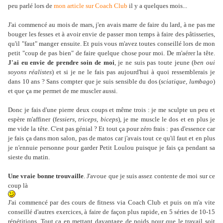
peu parlé lors de
mon article sur Coach Club
il y a quelques mois...
J'ai commencé au mois de mars, j'en avais marre de faire du lard, à ne pas me
bouger les fesses et à avoir envie de passer mon temps à faire des pâtisseries,
qu'il "faut" manger ensuite. Et puis vous m'avez toutes conseillé lors de mon
petit "coup de pas bien" de faire quelque chose pour moi. De m'aérer la tête.
J'ai eu envie de prendre soin de moi
, je ne suis pas toute jeune (
ben oui
soyons réalistes
) et si je ne le fais pas aujourd'hui à quoi ressemblerais je
dans 10 ans ? Sans compter que je suis sensible du dos (
sciatique, lumbago
)
et que ça me permet de me muscler aussi.
Donc je fais d'une pierre deux coups et même trois : je me sculpte un peu et
espère m'affiner (f
essiers, triceps, biceps
), je me muscle le dos et en plus je
me vide la tête. C'est pas génial ? Et tout ça pour zéro frais : pas d'essence car
je fais ça dans mon salon, pas de matos car j'avais tout ce qu'il faut et en plus
je n'ennuie personne pour garder Petit Loulou puisque je fais ça pendant sa
sieste du matin.
Une vraie bonne trouvaille
. J'avoue que je suis assez contente de moi sur ce
coup là
J'ai commencé par des cours de fitness via Coach Club et puis on m'a vite
conseillé d'autres exercices, à faire de façon plus rapide, en 5 séries de 10-15
répétitions. Tout ça en mettant davantage de poids pour que le travail soit