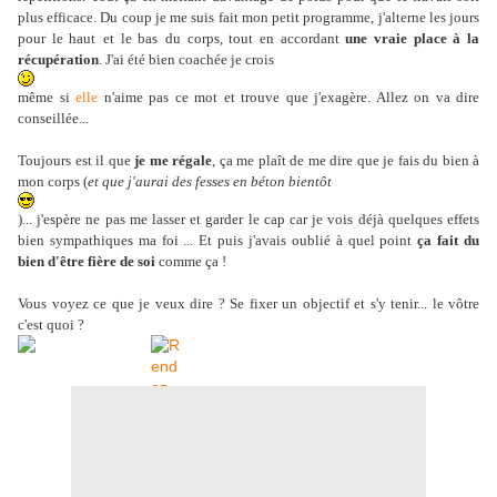
plus efficace. Du coup je me suis fait mon petit programme, j'alterne les jours
pour le haut
et le bas
du corps, tout en accordant
une vraie place à la
récupération
. J'ai été bien coachée je crois
même si
elle
n'aime pas ce mot et trouve que j'exagère. Allez on va dire
conseillée...
Toujours est il que
je me régale
, ça me plaît de me dire que je fais du bien à
mon corps (
et que j'aurai des fesses en béton bientôt
)... j'espère ne pas me lasser et garder le cap car je vois déjà quelques effets
bien sympathiques ma foi ... Et puis j'avais oublié à quel point
ça fait du
bien d'être fière de soi
comme ça !
Vous voyez ce que je veux dire ? Se fixer un objectif et s'y tenir... le vôtre
c'est quoi ?