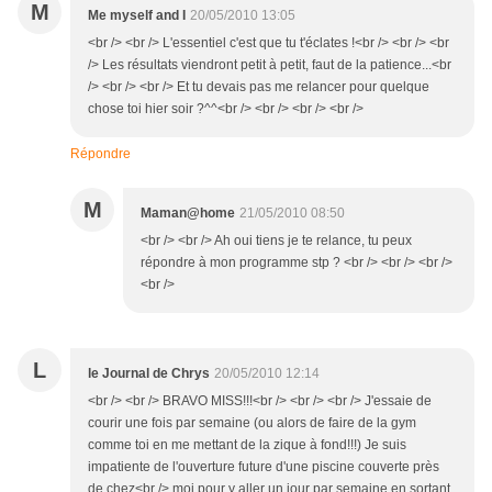
M
Me myself and I
20/05/2010 13:05
<br /> <br /> L'essentiel c'est que tu t'éclates !<br /> <br /> <br
/> Les résultats viendront petit à petit, faut de la patience...<br
/> <br /> <br /> Et tu devais pas me relancer pour quelque
chose toi hier soir ?^^<br /> <br /> <br /> <br />
Répondre
M
Maman@home
21/05/2010 08:50
<br /> <br /> Ah oui tiens je te relance, tu peux
répondre à mon programme stp ? <br /> <br /> <br />
<br />
L
le Journal de Chrys
20/05/2010 12:14
<br /> <br /> BRAVO MISS!!!<br /> <br /> <br /> J'essaie de
courir une fois par semaine (ou alors de faire de la gym
comme toi en me mettant de la zique à fond!!!) Je suis
impatiente de l'ouverture future d'une piscine couverte près
de chez<br /> moi pour y aller un jour par semaine en sortant