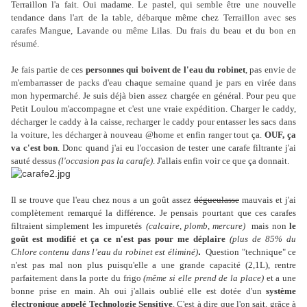
Terraillon l'a fait. Oui madame. Le pastel, qui semble être une nouvelle
tendance dans l'art de la table, débarque même chez Terraillon avec ses
carafes Mangue, Lavande ou même Lilas. Du frais du beau et du bon en
résumé.
Je fais partie de ces
personnes qui boivent de l'eau du robinet
, pas envie de
m'embarrasser de packs d'eau chaque semaine quand je pars en virée dans
mon hypermarché. Je suis déjà bien assez chargée en général. Pour peu que
Petit Loulou m'accompagne et c'est une vraie expédition. Charger le caddy,
décharger le caddy à la caisse, recharger le caddy pour entasser les sacs dans
la voiture, les décharger à nouveau @home et enfin ranger tout ça.
OUF, ça
va c'est bon
. Donc quand j'ai eu l'occasion de tester une carafe filtrante j'ai
sauté dessus
(l'occasion pas la carafe)
. J'allais enfin voir ce que ça donnait.
Il se trouve que l'eau chez nous a un goût assez
dégueulasse
mauvais et j'ai
complètement remarqué la différence. Je pensais pourtant que ces carafes
filtraient simplement les impuretés
(calcaire, plomb, mercure)
mais non
le
goût est modifié et ça ce n'est pas pour me déplaire
(plus de
85% du
.
Chlore contenu dans l’eau du robinet est éliminé)
Question "technique" ce
n'est pas mal non plus puisqu'elle a une grande capacité (2,1L), rentre
parfaitement dans la porte du frigo
(même si elle prend de la place)
et a une
bonne prise en main. Ah oui j'allais oublié elle est dotée d'un
système
électronique appelé Technologie Sensitive
. C'est à dire que l'on sait, grâce à