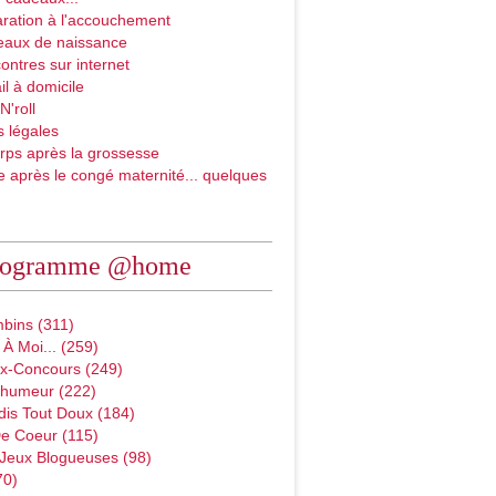
ration à l'accouchement
eaux de naissance
ontres sur internet
il à domicile
N'roll
 légales
rps après la grossesse
e après le congé maternité... quelques
rogramme @home
bins (311)
À Moi... (259)
x-Concours (249)
D'humeur (222)
dis Tout Doux (184)
e Coeur (115)
 Jeux Blogueuses (98)
70)