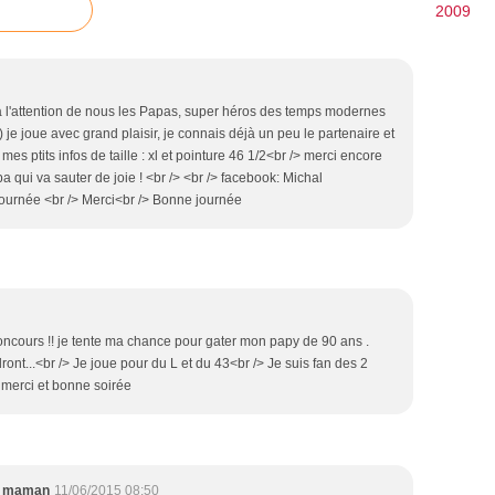
2009
 a l'attention de nous les Papas, super héros des temps modernes
je joue avec grand plaisir, je connais déjà un peu le partenaire et
 mes ptits infos de taille : xl et pointure 46 1/2<br /> merci encore
a qui va sauter de joie ! <br /> <br /> facebook: Michal
journée <br /> Merci<br /> Bonne journée
concours !! je tente ma chance pour gater mon papy de 90 ans .
t...<br /> Je joue pour du L et du 43<br /> Je suis fan des 2
merci et bonne soirée
e maman
11/06/2015 08:50