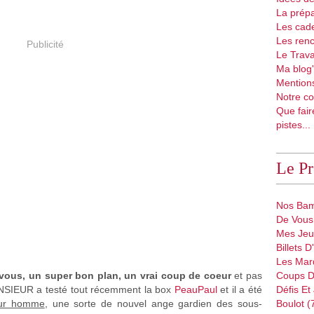
La prépa
Les cad
Les renc
Publicité
Le Trava
Ma blog'
Mentions
Notre co
Que fair
pistes...
Le P
Nos Bam
De Vous 
Mes Jeu
Billets 
Les Mar
 vous, un super bon plan, un vrai coup de coeur
et pas
Coups D
MONSIEUR a testé tout récemment la box
PeauPaul
et il a été
Défis Et
our homme
, une sorte de nouvel ange gardien des sous-
Boulot (