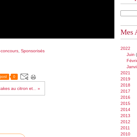
Mes 
2022
-concours
,
Sponsorisés
Juin
(
Févri
Janvi
2021
post
0
2019
2018
akes au citron et... »
2017
2016
2015
2014
2013
2012
2011
2010