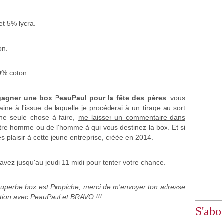
t 5% lycra.
on.
0% coton.
gagner une box PeauPaul pour la fête des pères
, vous
ne à l'issue de laquelle je procéderai à un tirage au sort
Une seule chose à faire,
me laisser un commentaire dans
tre homme ou de l'homme à qui vous destinez la box. Et si
ès plaisir à cette jeune entreprise, créée en 2014.
ous avez jusqu'au jeudi 11 midi pour tenter votre chance.
e superbe box est Pimpiche, merci de m'envoyer ton adresse
lation avec PeauPaul et BRAVO !!!
S'abo