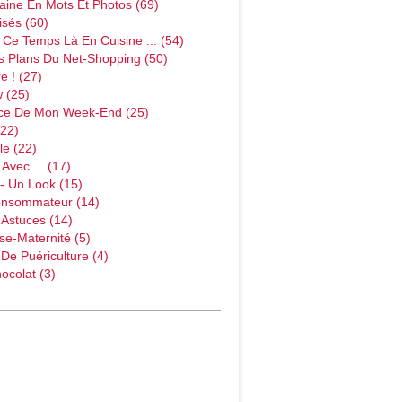
ine En Mots Et Photos (69)
sés (60)
Ce Temps Là En Cuisine ... (54)
s Plans Du Net-Shopping (50)
e ! (27)
w (25)
ce De Mon Week-End (25)
(22)
le (22)
Avec ... (17)
- Un Look (15)
onsommateur (14)
 Astuces (14)
e-Maternité (5)
 De Puériculture (4)
ocolat (3)