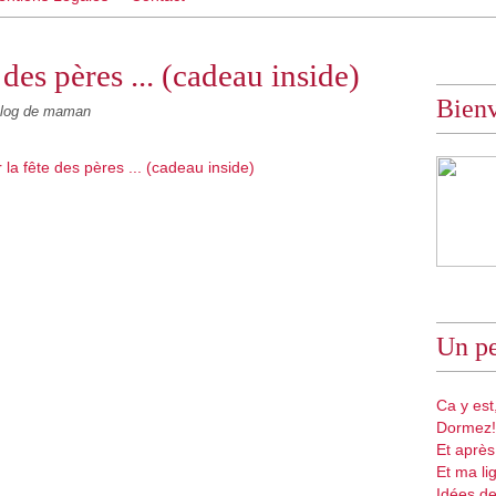
 des pères ... (cadeau inside)
Bien
log de maman
Un pe
Ca y est,
Dormez!
Et après
Et ma li
Idées de