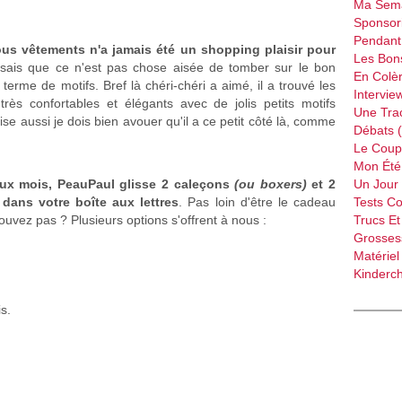
Ma Sema
Sponsori
Pendant 
ous vêtements n'a jamais été un shopping plaisir pour
Les Bon
je sais que ce n'est pas chose aisée de tomber sur le bon
En Colèr
terme de motifs. Bref là chéri-chéri a aimé, il a trouvé les
Intervie
rès confortables et élégants avec de jolis petits motifs
Une Tra
ise aussi je dois bien avouer qu'il a ce petit côté là, comme
Débats 
Le Coup
Mon Été 
deux mois, PeauPaul glisse 2 caleçons
(ou boxers)
et 2
Un Jour 
dans votre boîte aux lettres
. Pas loin d'être le cadeau
Tests C
rouvez pas ? Plusieurs options s'offrent à nous :
Trucs Et
Grossess
Matériel
Kinderch
s.