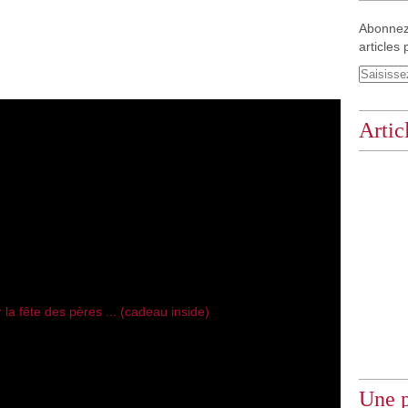
Abonnez
articles 
Artic
Une p