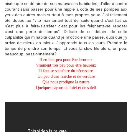
aisée que se défaire de ses mauvaises habitudes, d'aller à contre
courant sans passer pour une hippie à côté de ses pompes aux
yeux des autres mais surtout à mes propres yeux. J'ai tellement
été dopée au "vite-maintenant-tout de suite-quand c'est fait ce
n'est plus à faire-s'arrêter c'est pour les feignants-se reposer
c'est une perte de temps". Difficile de se défaire de cette
culpabilité qui m'habite quand je m'octroie une pause, quoi que j'y
arrive de mieux en mieux. J'apprends tous les jours. Prendre le
temps de prendre son temps. Et vous la slow life alors, un peu,
beaucoup, passionnément?
Il en faut peu pour être heureux
Vraiment très peu pour être heureux
Il faut se satisfaire du nécessaire
Un peu d'eau fraîche et de verdure
Que nous prodigue la nature
Quelques rayons de miel et de soleil