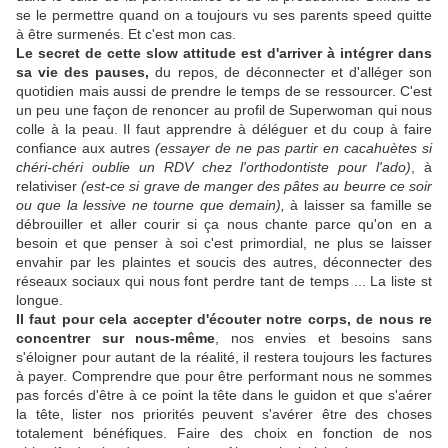
se le permettre quand on a toujours vu ses parents speed quitte
à être surmenés. Et c'est mon cas.
Le secret de cette slow attitude est d'arriver à intégrer dans
sa vie des pauses,
du repos, de déconnecter et d'alléger son
quotidien mais aussi de prendre le temps de se ressourcer. C'est
un peu une façon de renoncer au profil de Superwoman qui nous
colle à la peau. Il faut apprendre à déléguer et du coup à faire
confiance aux autres
(essayer de ne pas partir en cacahuètes si
chéri-chéri oublie un RDV chez l'orthodontiste pour l'ado)
, à
relativiser
(est-ce si grave de manger des pâtes au beurre ce soir
ou que la lessive ne tourne que demain),
à laisser sa famille se
débrouiller et aller courir si ça nous chante parce qu'on en a
besoin et que penser à soi c'est primordial, ne plus se laisser
envahir par les plaintes et soucis des autres, déconnecter des
réseaux sociaux qui nous font perdre tant de temps ... La liste st
longue.
Il faut pour cela accepter d'écouter notre corps, de nous re
concentrer sur nous-même
, nos envies et besoins sans
s'éloigner pour autant de la réalité, il restera toujours les factures
à payer. Comprendre que pour être performant nous ne sommes
pas forcés d'être à ce point la tête dans le guidon et que s'aérer
la tête, lister nos priorités peuvent s'avérer être des choses
totalement bénéfiques. Faire des choix en fonction de nos