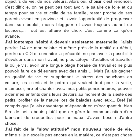
objectifs de vie, de nos valeurs. Alors oui, choisir c'est renoncer,
c'est difficile, on ne peut pas tout avoir, le salaire de folie et du
temps pour sa vie et celle de sa famille, rester proche de ses
parents vivant en province et avoir l'opportunité de progresser
dans son boulot, moins blogguer et avoir toujours autant de
lectrices,... Tout est affaire de choix c'est comme ça qu'on
avance.
J'ai lontemps hésité à devenir assistante maternelle
, j'allais
perdre 1/4 de mon salaire et même près de la moitié au début,
perdre un CDI et connaitre la précarité, ne pas avoir la possibilité
d'évoluer dans mon travail, ne plus côtoyer d'adultes et travailler
là où je vis, avoir une longue plage horaire de travail et ne plus
pouvoir faire de déjeuners avec des amis ... Mais j'allais gagner
en qualité de vie en supprimant le stress des bouchons en
voiture, les clients et le patron qui veulent tout pour la veille,
m'amuser, rire et chanter avec mes petits pensionnaires, pouvoir
aider mes enfants dans leurs devoirs au moment de la sieste des
petits, profiter de la nature lors de balades avec eux... Bref j'ai
compris que j'allais davantage m'épanouir en m'occupant du bien
être de petits bouts plutôt que de gérer la communication d'un
fabricant de croquettes pour animaux. J'avais besoin d'autre
chose.
J'ai fait de la "slow attitude" mon nouveau mode de vie,
même si je n'excelle pas encore en la matière, ce n'est pas chose