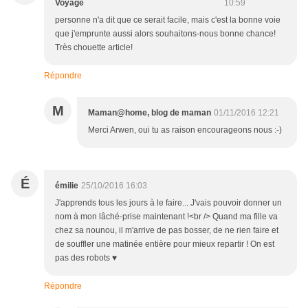
Voyage
10:59
personne n'a dit que ce serait facile, mais c'est la bonne voie
que j'emprunte aussi alors souhaitons-nous bonne chance!
Très chouette article!
Répondre
M
Maman@home, blog de maman
01/11/2016 12:21
Merci Arwen, oui tu as raison encourageons nous :-)
É
émilie
25/10/2016 16:03
J'apprends tous les jours à le faire... J'vais pouvoir donner un
nom à mon lâché-prise maintenant !<br /> Quand ma fille va
chez sa nounou, il m'arrive de pas bosser, de ne rien faire et
de souffler une matinée entière pour mieux repartir ! On est
pas des robots ♥
Répondre