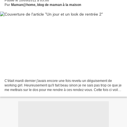
Publié le 10/09/2011 à 05:00
Par
Maman@home, blog de maman à la maison
C'était mardi dernier j'avais encore une fois revetu un déguisement de
working girl. Heureusement qu'il fait beau sinon je ne sais pas trop ce que je
me mettrais sur le dos pour me rendre à ces rendez-vous. Cette fois ci voilà
ce que je portais... Chaussures...