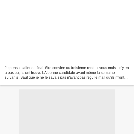
Je pensais aller en final, être conviée au troisième rendez vous mais il n'y en
a pas eu, ils ont trouvé LA bonne candidate avant même la semaine
suivante. Sauf que je ne le savais pas n'ayant pas reçu le mail qu'ils m'ont
adressé. J'ai donc attendu tout...