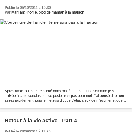
Publié le 05/10/2011 à 10:30
Par
Maman@home, blog de maman à la maison
Après avoir tout bien retourné dans ma tête depuis une semaine je suis
arrivée à cette conclusion : ce poste n'est pas pour moi. J'ai pensé dire non
assez rapidement, puis je me suis dit que c'était à eux de m'estimer et que
s'ils pensaient que j'en étais...
Retour à la vie active - Part 4
Publié le 28/09/2011 à 11:20