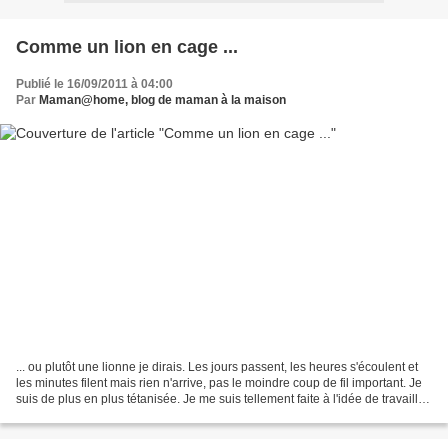
Comme un lion en cage ...
Publié le 16/09/2011 à 04:00
Par
Maman@home, blog de maman à la maison
... ou plutôt une lionne je dirais. Les jours passent, les heures s'écoulent et
les minutes filent mais rien n'arrive, pas le moindre coup de fil important. Je
suis de plus en plus tétanisée. Je me suis tellement faite à l'idée de travailler
dans cette...