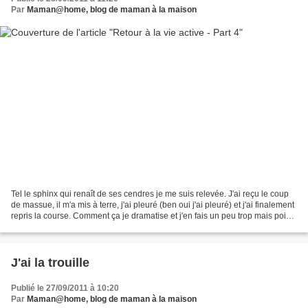
Par
Maman@home, blog de maman à la maison
Tel le sphinx qui renaît de ses cendres je me suis relevée. J'ai reçu le coup
de massue, il m'a mis à terre, j'ai pleuré (ben oui j'ai pleuré) et j'ai finalement
repris la course. Comment ça je dramatise et j'en fais un peu trop mais point
du temps j'essaye...
J'ai la trouille
Publié le 27/09/2011 à 10:20
Par
Maman@home, blog de maman à la maison