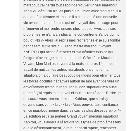
marabout, j'ai perdu tout espoir de trouver un vrai marabout.
<br /> Au début sa n'allait plus du tout bien avec mon Mari, il a
demandé le divorce et ensuite il a commencé une nouvelle
vie avec une autre femme qui m'envoyait des message pour
m'énerver et me rendre encore plus jalouse. Avec tous ces
problèmes, je n'arrivais plus a me concentrer et j'ai perdu mon
boulot. <br /> Alors j'ai repris mes recherches et je suis tombé
par hasard sur le site du Grand maître marabout Voyant
KABIROU qui accepté m'aider et m'a détailler tous ce qui
éloigne d'avantage mon mari de moi. Grâce à ce Marabout
Voyant, Mon Mari est revenu à la maison après 14jours de
travail de nuit car les autres marabouts ont empiré ma
situation, on a du faire beaucoup de rituels pour éliminer tous
les forces occultes négatives autour de moi avant de faire un
envoûtement d'amour.<br /> <br /> Mon superieur m'a aussi
rappelé, j'ai repris mon travail et tout est rentré dans l'ordre. je
ne saurai vous remercier maitre Kabirou, que serais je
devenu sans vous.<br /> <br /> Vous pouvez faire confiance
en ce marabout même dans les cas les plus désespéré.<br />
La solution est à sa portée! Grand voyant medium marabout
Kabirou, vous aidera à résoudre tous types de problèmes tels
que le désenvoutement, le retour affectif rapide, rencontrer