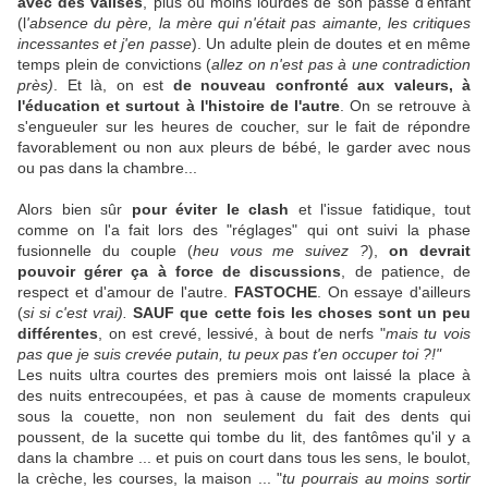
avec des valises
, plus ou moins lourdes de son passé d'enfant
(l
'absence du père, la mère qui n'était pas aimante, les critiques
incessantes et j'en passe
). Un adulte plein de doutes et en même
temps plein de convictions (
allez on n'est pas à une contradiction
près)
. Et là, on est
de nouveau confronté aux valeurs, à
l'éducation et surtout à l'histoire de l'autre
. On se retrouve à
s'engueuler sur les heures de coucher, sur le fait de répondre
favorablement ou non aux pleurs de bébé, le garder avec nous
ou pas dans la chambre...
Alors bien sûr
pour éviter le clash
et l'issue fatidique, tout
comme on l'a fait lors des "réglages" qui ont suivi la phase
fusionnelle du couple (
heu vous me suivez ?
),
on devrait
pouvoir gérer ça à force de discussions
, de patience, de
respect et d'amour de l'autre.
FASTOCHE
. On essaye d'ailleurs
(
si si c'est vrai).
SAUF que cette fois les choses sont un peu
différentes
, on est crevé, lessivé, à bout de nerfs "
mais tu vois
pas que je suis crevée putain, tu peux pas t'en occuper toi ?!"
Les nuits ultra courtes des premiers mois ont laissé la place à
des nuits entrecoupées, et pas à cause de moments crapuleux
sous la couette, non non seulement du fait des dents qui
poussent, de la sucette qui tombe du lit, des fantômes qu'il y a
dans la chambre ... et puis on court dans tous les sens, le boulot,
la crèche, les courses, la maison ... "
tu pourrais au moins sortir