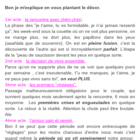
Bon je m'explique en vous plantant le décor.
1er acte :
la rencontre avec chéri-chéri
.
La phase des "je t'aime, tu es formidable, je n'ai jamais ressenti
ça", les week-end sous la couette où on ne voit plus personne, on
ne mange plus, ne dort plus, les papillons dans les yeux
(
aaahlala que de souvenirs
). On est en
pleine fusion
, c'est la
découverte de l'autre qui est si incroyablement
parfait
. L'étape
de la "peau de saucisson devant les yeux en quelque sorte.
2nd acte :
la décision de vivre ensemble.
Parce qu'on ne supporte plus de ne se voir que quelques jours
par semaine , c'est insoutenable, t"u me manques, je t'aime, je
ne peux pas vivre sans toi",
on veut PLUS
.
3ème acte :
les premiers "réglages".
Passage malheureusement obligatoire pour le couple, qui
survient quelques mois seulement après la rencontre, 6 mois en
moyenne. Les
premières crises et engueulades
en quelque
sorte. Le retour à la réalité. Attention la chute peut être brutale.
Aïe
4ème acte
:
l'amour sain et serein.
Bon il se peut que cette période soit encore entrecoupée de
"réglages" pour les moins chanceux d'entre nous mais c'est
quand même la
période où on vit sereinement
notre amour.