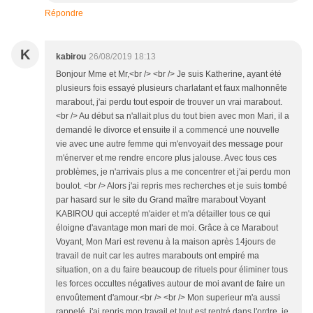
Répondre
K
kabirou
26/08/2019 18:13
Bonjour Mme et Mr,<br /> <br /> Je suis Katherine, ayant été
plusieurs fois essayé plusieurs charlatant et faux malhonnête
marabout, j'ai perdu tout espoir de trouver un vrai marabout.
<br /> Au début sa n'allait plus du tout bien avec mon Mari, il a
demandé le divorce et ensuite il a commencé une nouvelle
vie avec une autre femme qui m'envoyait des message pour
m'énerver et me rendre encore plus jalouse. Avec tous ces
problèmes, je n'arrivais plus a me concentrer et j'ai perdu mon
boulot. <br /> Alors j'ai repris mes recherches et je suis tombé
par hasard sur le site du Grand maître marabout Voyant
KABIROU qui accepté m'aider et m'a détailler tous ce qui
éloigne d'avantage mon mari de moi. Grâce à ce Marabout
Voyant, Mon Mari est revenu à la maison après 14jours de
travail de nuit car les autres marabouts ont empiré ma
situation, on a du faire beaucoup de rituels pour éliminer tous
les forces occultes négatives autour de moi avant de faire un
envoûtement d'amour.<br /> <br /> Mon superieur m'a aussi
rappelé, j'ai repris mon travail et tout est rentré dans l'ordre. je