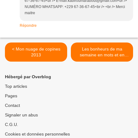
67-36-67-45<br /> E-mail:kabiroumarabout@gmail.com<br />
NUMÉRO WHATSAPP: +229 67-36-67-45<br /> <br /> Merci
maitre
Répondre
< Mon nuage de copines
Les bonheurs de ma
2013
semaine en mots et en
photos instagram (42) >
Hébergé par Overblog
Top articles
Pages
Contact
Signaler un abus
C.G.U.
Cookies et données personnelles