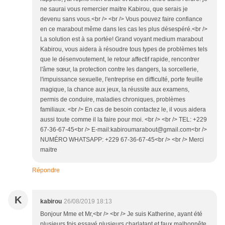
ne saurai vous remercier maitre Kabirou, que serais je
devenu sans vous.<br /> <br /> Vous pouvez faire confiance
en ce marabout même dans les cas les plus désespéré.<br />
La solution est à sa portée! Grand voyant medium marabout
Kabirou, vous aidera à résoudre tous types de problèmes tels
que le désenvoutement, le retour affectif rapide, rencontrer
l'âme sœur, la protection contre les dangers, la sorcellerie,
l'impuissance sexuelle, l'entreprise en difficulté, porte feuille
magique, la chance aux jeux, la réussite aux examens,
permis de conduire, maladies chroniques, problèmes
familiaux. <br /> En cas de besoin contactez le, il vous aidera
aussi toute comme il la faire pour moi. <br /> <br /> TEL: +229
67-36-67-45<br /> E-mail:kabiroumarabout@gmail.com<br />
NUMÉRO WHATSAPP: +229 67-36-67-45<br /> <br /> Merci
maitre
Répondre
K
kabirou
26/08/2019 18:13
Bonjour Mme et Mr,<br /> <br /> Je suis Katherine, ayant été
plusieurs fois essayé plusieurs charlatant et faux malhonnête