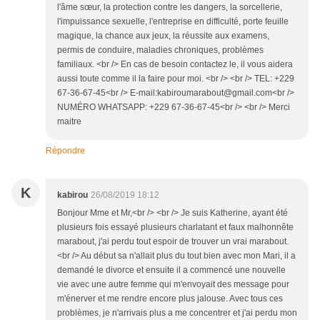
l'âme sœur, la protection contre les dangers, la sorcellerie,
l'impuissance sexuelle, l'entreprise en difficulté, porte feuille
magique, la chance aux jeux, la réussite aux examens,
permis de conduire, maladies chroniques, problèmes
familiaux. <br /> En cas de besoin contactez le, il vous aidera
aussi toute comme il la faire pour moi. <br /> <br /> TEL: +229
67-36-67-45<br /> E-mail:kabiroumarabout@gmail.com<br />
NUMÉRO WHATSAPP: +229 67-36-67-45<br /> <br /> Merci
maitre
Répondre
K
kabirou
26/08/2019 18:12
Bonjour Mme et Mr,<br /> <br /> Je suis Katherine, ayant été
plusieurs fois essayé plusieurs charlatant et faux malhonnête
marabout, j'ai perdu tout espoir de trouver un vrai marabout.
<br /> Au début sa n'allait plus du tout bien avec mon Mari, il a
demandé le divorce et ensuite il a commencé une nouvelle
vie avec une autre femme qui m'envoyait des message pour
m'énerver et me rendre encore plus jalouse. Avec tous ces
problèmes, je n'arrivais plus a me concentrer et j'ai perdu mon