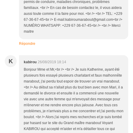
permis de conduire, maladies chroniques, problèmes
familiaux. <br /> En cas de besoin contactez le, il vous aidera
aussi toute comme il la faire pour moi. <br /> <br /> TEL: +229
67-36-67-45<br /> E-mail:kabiroumarabout@gmail.com<br />
NUMÉRO WHATSAPP: +229 67-36-67-45<br /> <br /> Merci
maitre
Répondre
K
kabirou
26/08/2019 18:14
Bonjour Mme et Mr,<br /> <br /> Je suis Katherine, ayant été
plusieurs fois essayé plusieurs charlatant et faux malhonnête
marabout, j'ai perdu tout espoir de trouver un vrai marabout.
<br /> Au début sa n'allait plus du tout bien avec mon Mari, il a
demandé le divorce et ensuite il a commencé une nouvelle
vie avec une autre femme qui m'envoyait des message pour
m'énerver et me rendre encore plus jalouse. Avec tous ces
problèmes, je n'arrivais plus a me concentrer et j'ai perdu mon
boulot. <br /> Alors j'ai repris mes recherches et je suis tombé
par hasard sur le site du Grand maître marabout Voyant
KABIROU qui accepté m'aider et m'a détailler tous ce qui