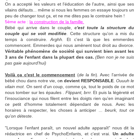
On a accepté les valeurs et l'éducation de l'autre, ainsi que ses
vilains défauts... même si nous les femmes on essaye toujours un
peu de changer tout ça, et ne me dites pas le contraire hein !
5ème acte :
la construction de la famille.
Bébé qui arrive dans le couple,
c'est toute la structure du
couple qui se voit modifiée
. Cette structure qu'on a mis du
temps à construire.
Arghh.
Et c'est là que les emmerdes
commencent. Emmerdes qui nous amènent tout droit au divorce.
Véritable phénomène de société qui survient bien avant les
3 ans de l'enfant dans la plupart des cas.
(Ben non je ne suis
pas gaie aujourd'hui)
Voilà ça c'est le commencement
(
de la fin
). Avec l'arrivée de
bébé chou dans notre vie, o
n devient RESPONSABLE
.
Ouuuh le
vilain mot
. On sent d'un coup, comme ça, tout le poids de ce mot
nous tomber sur les épaules .
Flippant, brrr.
Et puis la légèreté et
l'insouciance qui nous filent entre les doigts rien qu'en imaginant
ce petit d'homme totalement dépendant de nous. Avec les
horaires à respecter, les choses à anticiper ...
beurk, tout ce
qu'on déteste
.
"Lorsque l'enfant paraît, un nouvel adulte apparaît" nous dit la
rédactrice en chef de PsychoEnfants, et c'est vrai.
Un adulte