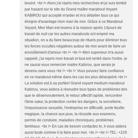
boulot. <br /> Alors j'ai repris mes recherches et je suis tombé
par hasard sur le site du Grand maître marabout Voyant
KABIROU qui accepté m'aider et m'a détailler tous ce qui
éloigne d'avantage mon mari de moi. Grâce à ce Marabout
Voyant, Mon Mari est revenu à la maison après 14jours de
travail de nuit car les autres marabouts ont empiré ma
situation, on a du faire beaucoup de rituels pour éliminer tous
les forces occultes négatives autour de moi avant de faire un
envoûtement d'amour.<br /> <br /> Mon superieur m'a aussi
rappelé, j'ai repris mon travail et tout est rentré dans l'ordre. je
ne saurai vous remercier maitre Kabirou, que serais je
devenu sans vous.<br /> <br /> Vous pouvez faire confiance
en ce marabout même dans les cas les plus désespéré.<br />
La solution est à sa portée! Grand voyant medium marabout
Kabirou, vous aidera à résoudre tous types de problèmes tels
que le désenvoutement, le retour affectif rapide, rencontrer
l'âme sœur, la protection contre les dangers, la sorcellerie,
l'impuissance sexuelle, l'entreprise en difficulté, porte feuille
magique, la chance aux jeux, la réussite aux examens,
permis de conduire, maladies chroniques, problèmes
familiaux. <br /> En cas de besoin contactez le, il vous aidera
aussi toute comme il la faire pour moi. <br /> <br /> TEL: +229