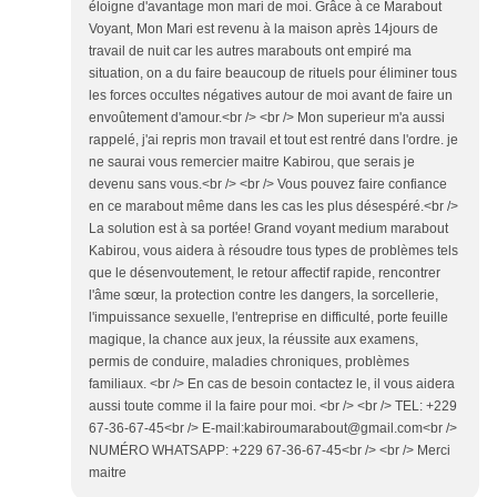
éloigne d'avantage mon mari de moi. Grâce à ce Marabout
Voyant, Mon Mari est revenu à la maison après 14jours de
travail de nuit car les autres marabouts ont empiré ma
situation, on a du faire beaucoup de rituels pour éliminer tous
les forces occultes négatives autour de moi avant de faire un
envoûtement d'amour.<br /> <br /> Mon superieur m'a aussi
rappelé, j'ai repris mon travail et tout est rentré dans l'ordre. je
ne saurai vous remercier maitre Kabirou, que serais je
devenu sans vous.<br /> <br /> Vous pouvez faire confiance
en ce marabout même dans les cas les plus désespéré.<br />
La solution est à sa portée! Grand voyant medium marabout
Kabirou, vous aidera à résoudre tous types de problèmes tels
que le désenvoutement, le retour affectif rapide, rencontrer
l'âme sœur, la protection contre les dangers, la sorcellerie,
l'impuissance sexuelle, l'entreprise en difficulté, porte feuille
magique, la chance aux jeux, la réussite aux examens,
permis de conduire, maladies chroniques, problèmes
familiaux. <br /> En cas de besoin contactez le, il vous aidera
aussi toute comme il la faire pour moi. <br /> <br /> TEL: +229
67-36-67-45<br /> E-mail:kabiroumarabout@gmail.com<br />
NUMÉRO WHATSAPP: +229 67-36-67-45<br /> <br /> Merci
maitre