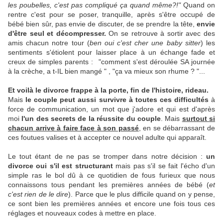
les poubelles, c'est pas compliqué ça quand même?!"
Quand on
rentre c'est pour se poser, tranquille, après s'être occupé de
bébé bien sûr, pas envie de discuter, de se prendre la tête,
envie
d'être seul et décompresser.
On se retrouve à sortir avec des
amis chacun notre tour (
ben oui c'est cher une baby sitter
) les
sentiments s'étiolent pour laisser place à un échange fade et
creux de simples parents : "comment s'est déroulée SA journée
à la crèche, a t-IL bien mangé " , "ça va mieux son rhume ? "...
Et voilà le divorce frappe à la porte, fin de l'histoire, rideau.
Mais
le couple peut aussi survivre à toutes ces difficultés
à
force de communication, un mot que j'adore et qui est d'après
moi
l'un des secrets de la réussite du couple
. Mais
surtout si
chacun arrive à faire face à son passé
, en se débarrassant de
ces foutues valises et à accepter ce nouvel adulte qui apparaît.
Le tout étant de ne pas se tromper dans notre décision :
un
divorce oui s'il est structurant
mais pas s'il se fait l'écho d'un
simple ras le bol dû à ce quotidien de fous furieux que nous
connaissons tous pendant les premières années de bébé (
et
c'est rien de le dire
). Parce que le plus difficile quand on y pense,
ce sont bien les premières années et encore une fois tous ces
réglages et nouveaux codes à mettre en place.