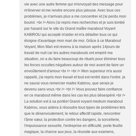
vie avec une autre femme qui m'envoyait des message pour
m'énerver et me rendre encore plus jalouse. Avec tous ces
problèmes, je n'arrivais plus a me concentrer et j'ai perdu mon
boulot. <br /> Alors j'ai repris mes recherches et je suis tombé
par hasard sur le site du Grand maître marabout Voyant
KABIROU qui accepté m'aider et m'a détailler tous ce qui
éloigne d'avantage mon mari de moi. Grâce à ce Marabout
Voyant, Mon Mari est revenu à la maison après 14jours de
travail de nuit car les autres marabouts ont empiré ma
situation, on a du faire beaucoup de rituels pour éliminer tous
les forces occultes négatives autour de moi avant de faire un
envoûtement d'amour.<br /> <br /> Mon superieur m'a aussi
rappelé, j'ai repris mon travail et tout est rentré dans l'ordre. je
ne saurai vous remercier maitre Kabirou, que serais je
devenu sans vous.<br /> <br /> Vous pouvez faire confiance
en ce marabout même dans les cas les plus désespéré.<br />
La solution est à sa portée! Grand voyant medium marabout
Kabirou, vous aidera à résoudre tous types de problèmes tels
que le désenvoutement, le retour affectif rapide, rencontrer
l'âme sœur, la protection contre les dangers, la sorcellerie,
l'impuissance sexuelle, l'entreprise en difficulté, porte feuille
magique, la chance aux jeux, la réussite aux examens,