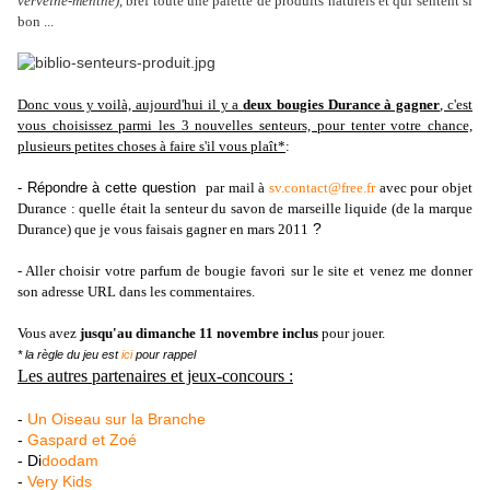
verveine-menthe)
, bref toute une palette de produits naturels et qui sentent si
bon ...
Donc vous y voilà, aujourd'hui il y a
deux bougies Durance à gagner
, c'est
vous choisissez parmi les 3 nouvelles senteurs, pour tenter votre chance,
plusieurs petites choses à faire s'il vous plaît*
:
- Répondre à cette question
par mail à
sv.contact@free.fr
avec pour objet
Durance : quelle était la senteur du savon de marseille liquide (de la marque
?
Durance) que je vous faisais gagner en mars 2011
- Aller choisir votre parfum de bougie favori sur le site et venez me donner
son adresse URL dans les commentaires.
Vous avez
jusqu'au dimanche 11 novembre inclus
pour jouer.
* la règle du jeu est
ici
pour rappel
Les autres partenaires et jeux-concours :
-
Un Oiseau sur la Branche
-
Gaspard et Zoé
- Di
doodam
-
Very Kids