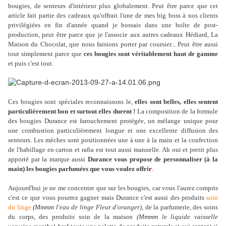
bougies, de senteurs d'intérieur plus globalement. Peut être parce que cet
article fait partie des cadeaux qu'offrait l'une de mes big boss à nos clients
privilégiées en fin d'année quand je bossais dans une boîte de post-
production, peut être parce que je l'associe aux autres cadeaux Hédiard, La
Maison du Chocolat, que nous faisions porter par coursier... Peut être aussi
tout simplement parce que
ces bougies sont véritablement haut de gamme
et puis c'est tout.
Ces bougies sont spéciales reconnaissons le,
elles sont belles, elles sentent
particulièrement bon et surtout elles durent !
La composition de la formule
des bougies Durance est farouchement protégée, un mélange unique pour
une combustion particulièrement longue et une excellente diffusion des
senteurs. Les mèches sont positionnées une à une à la main et la confection
de l'habillage en carton et rafia est tout aussi manuelle. Ah oui et pretit plus
apporté par la marque aussi
Durance vous propose de personnaliser (à la
main) les bougies parfumées que vous voulez offri
r
.
Aujourd'hui je ne me concentre que sur les bougies, car vous l'aurez compris
c'est ce que vous pourrez gagner mais Durance c'est aussi des produits
soin
du linge
(Mmmm l'eau de linge Fleur d'oranger)
, de la parfumerie, des soins
du corps, des produits soin de la maison
(Mmmm le liquide vaisselle