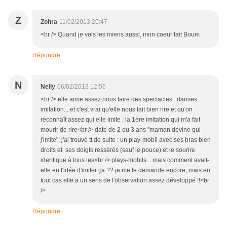
Z
Zohra
11/02/2013 20:47
<br /> Quand je vois les miens aussi, mon coeur fait Boum
Répondre
N
Nelly
06/02/2013 12:56
<br /> elle aime assez nous faire des spectacles : danses,
imitation... et c'est vrai qu'elle nous fait bien rire et qu'on
reconnaît assez qui elle imite ; la 1ère imitation qui m'a fait
mourir de rire<br /> date de 2 ou 3 ans "maman devine qui
j'imite", j'ai trouvé tt de suite : un play-mobil avec ses bras bien
droits et ses doigts ressérés (sauf le pouce) et le sourire
identique à tous les<br /> plays-mobils... mais comment avait-
elle eu l'idée d'imiter ça ?? je me le demande encore, mais en
tout cas elle a un sens de l'observation assez développé !!<br
/>
Répondre