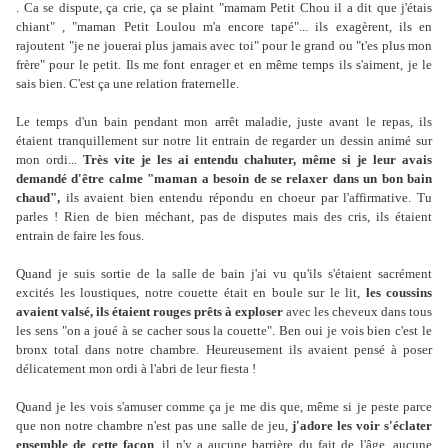
. Ca se dispute, ça crie, ça se plaint "mamam Petit Chou il a dit que j'étais
chiant" , "maman Petit Loulou m'a encore tapé"... ils exagèrent, ils en
rajoutent "je ne jouerai plus jamais avec toi" pour le grand ou "t'es plus mon
frère" pour le petit. Ils me font enrager et en même temps ils s'aiment, je le
sais bien. C'est ça une relation fraternelle.
Le temps d'un bain pendant mon arrêt maladie, juste avant le repas, ils
étaient tranquillement sur notre lit entrain de regarder un dessin animé sur
mon ordi...
Très vite je les ai entendu chahuter, même si je leur avais
demandé d'être calme "maman a besoin de se relaxer dans un bon bain
chaud",
ils avaient bien entendu répondu en choeur par l'affirmative. Tu
parles ! Rien de bien méchant, pas de disputes mais des cris, ils étaient
entrain de faire les fous.
Quand je suis sortie de la salle de bain j'ai vu qu'ils s'étaient sacrément
excités les loustiques, notre couette était en boule sur le lit,
les coussins
avaient valsé, ils étaient rouges prêts à exploser
avec les cheveux dans tous
les sens "on a joué à se cacher sous la couette". Ben oui je vois bien c'est le
bronx total dans notre chambre. Heureusement ils avaient pensé à poser
délicatement mon ordi à l'abri de leur fiesta !
Quand je les vois s'amuser comme ça je me dis que, même si je peste parce
que non notre chambre n'est pas une salle de jeu,
j'adore les voir s'éclater
ensemble de cette façon
, il n'y a aucune barrière du fait de l'âge, aucune