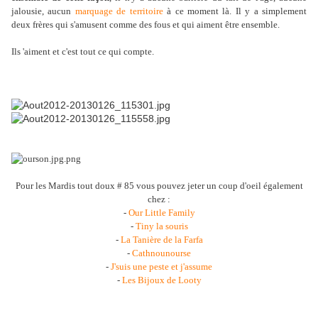
jalousie, aucun
marquage de territoire
à ce moment là. Il y a simplement
deux frères qui s'amusent comme des fous et qui aiment être ensemble.
Ils 'aiment et c'est tout ce qui compte.
Pour les Mardis tout doux # 85 vous pouvez jeter un coup d'oeil également
chez :
-
Our Little Family
-
Tiny la souris
-
La Tanière de la Farfa
-
Cathnounourse
-
J'suis une peste et j'assume
-
Les Bijoux de Looty