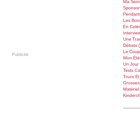
Ma Sema
Sponsori
Pendant 
Les Bon
En Colèr
Intervie
Une Tra
Débats 
Le Coup
Publicité
Mon Été 
Un Jour 
Tests C
Trucs Et
Grossess
Matériel
Kinderch