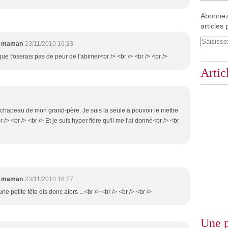
Abonnez
articles 
e maman
23/11/2010 16:23
que t'oserais pas de peur de l'abimer<br /> <br /> <br /> <br />
Artic
 chapeau de mon grand-père. Je suis la seule à pouvoir le mettre
 /> <br /> <br /> Et je suis hyper fière qu'il me l'ai donné<br /> <br
e maman
23/11/2010 16:27
une petite tête dis donc alors ...<br /> <br /> <br /> <br />
Une p