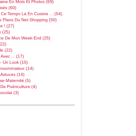
ine En Mots Et Photos (69)
sés (60)
Ce Temps Là En Cuisine ... (54)
s Plans Du Net-Shopping (50)
e ! (27)
w (25)
ce De Mon Week-End (25)
(22)
le (22)
Avec ... (17)
- Un Look (15)
onsommateur (14)
 Astuces (14)
e-Maternité (5)
 De Puériculture (4)
ocolat (3)