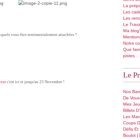
La prépa
Les cad
Les renc
Le Trava
Ma blog'
xquels vous êtes sentimentalement attachées ?
Mentions
Notre co
Que fair
pistes...
Le P
ceur
c'est ici et jusqu'au 23 Novembre !
Nos Bam
De Vous 
Mes Jeu
Billets 
Les Mar
Coups D
Défis Et
Boulot (