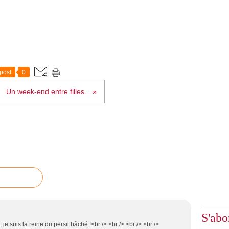
post
0
Un week-end entre filles... »
S'abo
 je suis la reine du persil hâché !<br /> <br /> <br /> <br />