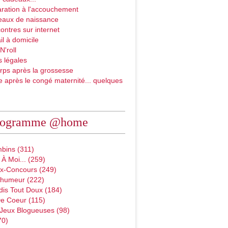
ration à l'accouchement
eaux de naissance
ontres sur internet
il à domicile
N'roll
 légales
rps après la grossesse
e après le congé maternité... quelques
rogramme @home
bins (311)
À Moi... (259)
x-Concours (249)
D'humeur (222)
dis Tout Doux (184)
e Coeur (115)
 Jeux Blogueuses (98)
70)