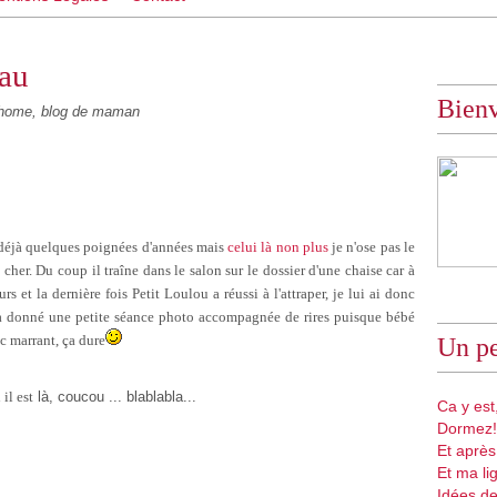
eau
Bien
ome, blog de maman
déjà quelques poignées d'années mais
celui là non plus
je n'ose pas le
t cher. Du coup il traîne dans le salon sur le dossier d'une chaise car à
s et la dernière fois Petit Loulou a réussi à l'attraper, je lui ai donc
 Ca a donné une petite séance photo accompagnée de rires puisque bébé
uc marrant, ça dure
Un pe
il est
l
à, coucou ... blablabla...
Ca y est,
Dormez!
Et après
Et ma li
Idées de