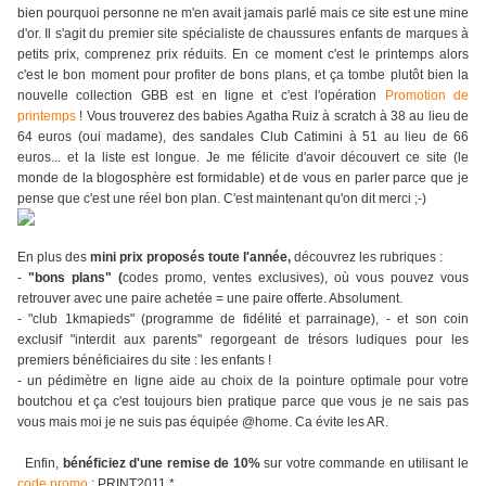
bien pourquoi personne ne m'en avait jamais parlé mais ce site est une mine
d'or. Il s'agit du premier site spécialiste de chaussures enfants de marques à
petits prix, comprenez prix réduits. En ce moment c'est le printemps alors
c'est le bon moment pour profiter de bons plans, et ça tombe plutôt bien la
nouvelle collection GBB est en ligne et c'est l'opération
Promotion de
printemps
! Vous trouverez des babies Agatha Ruiz à scratch à 38 au lieu de
64 euros (oui madame), des sandales Club Catimini à 51 au lieu de 66
euros... et la liste est longue. Je me félicite d'avoir découvert ce site (le
monde de la blogosphère est formidable) et de vous en parler parce que je
pense que c'est une réel bon plan. C'est maintenant qu'on dit merci ;-)
En plus des
mini prix proposés toute l'année,
découvrez les rubriques :
-
"bons plans" (
codes promo, ventes exclusives), où vous pouvez vous
retrouver avec une paire achetée = une paire offerte. Absolument.
- "club 1kmapieds" (programme de fidélité et parrainage), - et son coin
exclusif "interdit aux parents" regorgeant de trésors ludiques pour les
premiers bénéficiaires du site : les enfants !
- un pédimètre en ligne aide au choix de la pointure optimale pour votre
boutchou et ça c'est toujours bien pratique parce que vous je ne sais pas
vous mais moi je ne suis pas équipée @home. Ca évite les AR.
Enfin,
bénéficiez d'une remise de 10%
sur votre commande en utilisant le
code promo
: PRINT2011 *