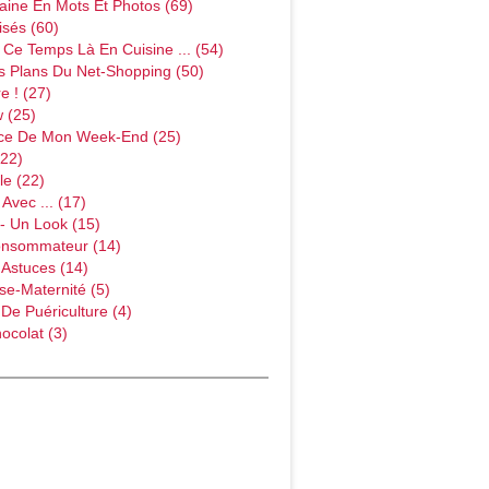
ine En Mots Et Photos (69)
sés (60)
Ce Temps Là En Cuisine ... (54)
s Plans Du Net-Shopping (50)
e ! (27)
w (25)
ce De Mon Week-End (25)
(22)
le (22)
Avec ... (17)
- Un Look (15)
onsommateur (14)
 Astuces (14)
e-Maternité (5)
 De Puériculture (4)
ocolat (3)