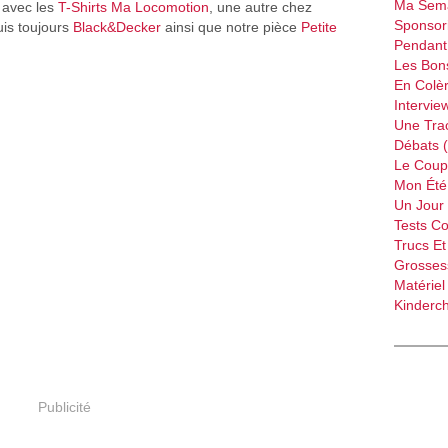
Ma Sema
s avec les
T-Shirts Ma Locomotion
, une autre chez
Sponsori
uis toujours
Black&Decker
ainsi que notre pièce
Petite
Pendant 
Les Bon
En Colèr
Intervie
Une Tra
Débats 
Le Coup
Mon Été 
Un Jour 
Tests C
Trucs Et
Grossess
Matériel
Kinderch
Publicité