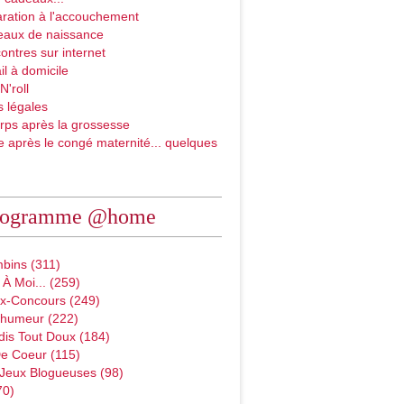
ration à l'accouchement
eaux de naissance
ontres sur internet
il à domicile
N'roll
 légales
rps après la grossesse
e après le congé maternité... quelques
rogramme @home
bins (311)
À Moi... (259)
x-Concours (249)
D'humeur (222)
dis Tout Doux (184)
e Coeur (115)
 Jeux Blogueuses (98)
70)