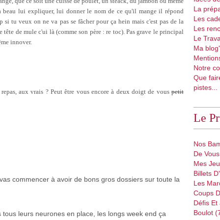
mange, que ce soit une cuisse de poulet, un steack, du jambon ou même
La prépa
a beau lui expliquer, lui donner le nom de ce qu'il mange il répond
Les cad
 si tu veux on ne va pas se fâcher pour ça hein mais c'est pas de la
Les renc
tête de mule c'ui là (comme son père : re toc). Pas grave le principal
Le Trava
ême innover.
Ma blog'
Mentions
Notre co
Que fair
pistes...
x repas, aux vrais ? Peut être vous encore à deux doigt de vous
petit
Le P
Nos Bam
De Vous 
Mes Jeu
Billets 
u vas commencer à avoir de bons gros dossiers sur toute la
Les Mar
Coups D
Défis Et
Boulot (
us tous leurs neurones en place, les longs week end ça