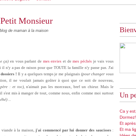
Petit Monsieur
Bien
log de maman à la maison
ue ça)
en vous parlant de
mes envies
et de
mes péchés
je vais vous
 il n'y a pas de raison pour que TOUTE la famille n'y passe pas. J'ai
 dossiers !
Il y a quelques temps je me plaignais
(pour changer vous
ion, il ne voulait jamais goûter à quoi que ce soit de nouveau,
père : et toc)
, n'aimait pas les morceaux, bref un chieur. Mais le
'il s'est mis à manger de tout, comme nous, enfin comme moi surtout
Un pe
héhé)
...
Ca y est,
Dormez!
Et après
Et ma li
viande à la maison,
j'ai commencé par lui donner des saucisses
:
Idées de