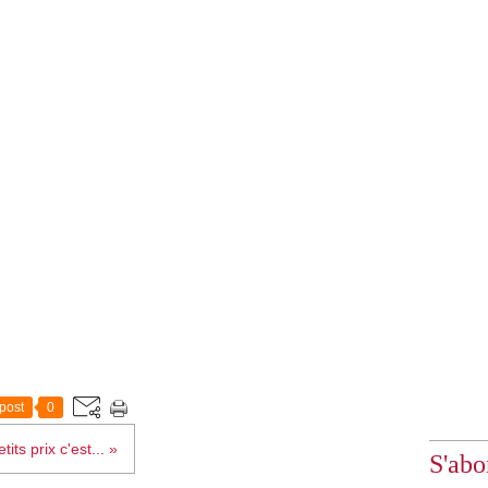
post
0
tits prix c'est... »
S'abo