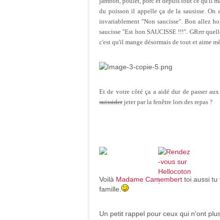
jambon, poulet, porc et depuis tout ce qu'il 
du poisson il appelle ça de la sausisse. On 
invariablement "Non saucisse". Bon allez hop
saucisse "Est bon SAUCISSE !!!". GRrrr quelle 
c'est qu'il mange désormais de tout et aime m
Et de votre côté ça a aidé dur de passer au
suissider
jeter par la fenêtre lors des repas ?
Voilà
Madame Camembert
toi aussi t
famille.
Un petit rappel pour ceux qui n'ont pl