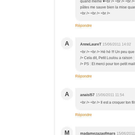
quand même ♥<br /> <br /> <br /> (
pâtes me sauve bien la mise quand
<br /> <br /> <br />
Répondre
A
AnneLaureT
15/06/2011 14:02
<br /> <br /> Hé hé !!! Un peu que
/> Cela dit, Petit Loulou a raison :
/> PS : Et merci pour ton petit mail
Répondre
A
anaisl57
15/06/2011 11:54
<br /> <br /> Il est a croquer ton fi
Répondre
M
madamezazaofmars
15/06/2011