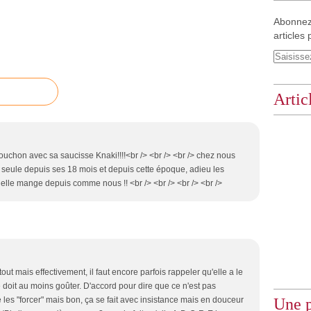
Abonnez
articles 
Artic
 bouchon avec sa saucisse Knaki!!!!<br /> <br /> <br /> chez nous
 seule depuis ses 18 mois et depuis cette époque, adieu les
, elle mange depuis comme nous !! <br /> <br /> <br /> <br />
tout mais effectivement, il faut encore parfois rappeler qu'elle a le
e doit au moins goûter. D'accord pour dire que ce n'est pas
de les "forcer" mais bon, ça se fait avec insistance mais en douceur
Une p