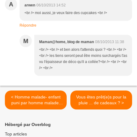
A
arwen
06/10/2013 14:52
<br /> moi aussi, je veux faire des cupcakes <br />
Répondre
M
Maman@home, blog de maman
08/10/2013 11:38
<br /> <br /> et ben alors t'attends quoi ? <br /> <br />
<br /> les tiens seront peut être moins surchargés t'as
vu l'épaisseur de déco qu'il a collée?<br /> <br /> <br
/> <br />
< Homme malade- enfant
Vous êtes prêt(e)s pour la
puni par homme malade-
pluie ... de cadeaux ? >
femme qui prend l'apéro...
ben quoi?
Hébergé par Overblog
Top articles