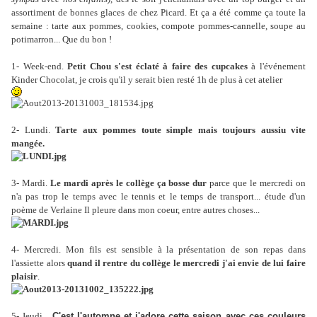
assortiment de bonnes glaces de chez Picard. Et ça a été comme ça toute la
semaine : tarte aux pommes, cookies, compote pommes-cannelle, soupe au
potimarron... Que du bon !
1- Week-end.
Petit Chou s'est éclaté à faire des cupcakes
à l'événement
Kinder Chocolat, je crois qu'il y serait bien resté 1h de plus à cet atelier
2- Lundi.
Tarte aux pommes toute simple mais toujours aussiu vite
mangée.
3- Mardi.
Le mardi après le collège ça bosse dur
parce que le mercredi on
n'a pas trop le temps avec le tennis et le temps de transport... étude d'un
poème de Verlaine Il pleure dans mon coeur, entre autres choses...
4- Mercredi. Mon fils est sensible à la présentation de son repas dans
l'assiette alors
quand il rentre du collège le mercredi j'ai envie de lui faire
plaisir
.
5- Jeudi.
C'est l'automne et j'adore cette saison avec ces couleurs