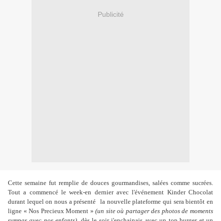
Publicité
Cette semaine fut remplie de douces gourmandises, salées comme sucrées.
Tout a commencé le week-en dernier avec l'événement Kinder Chocolat
durant lequel on nous a présenté
la nouvelle plateforme qui sera bientôt en
ligne « Nos Precieux Moment »
(un site où partager des photos de moments
sympas avec nos enfants)
, dès le soir j'enchainais avec un top burger et un