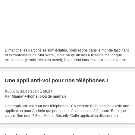
Dimanche les garçons se sont éclatés, nous étions dans le monde fascinant
et extraordinaire de Star Wars (je n'ai vu qu'un des 6 films de ma longue
existence et je vais très bien merci), ils adorent tous les deux tout ce qui se
rapporte aux films. Je...
Une appli anti-vol pour nos téléphones !
Publié le 29/09/2014 à 09:27
Par
Maman@home, blog de maman
Une appli anti-vol pour nos téléphones ! Ca c'est de l'info, non ? Il existe une
application pour Android qui permet de sécuriser son téléphone. Rien que
ça oui. Son nom ? Eset Mobile Security. Cette application dispose, en
version premium, de fonctionnalités...