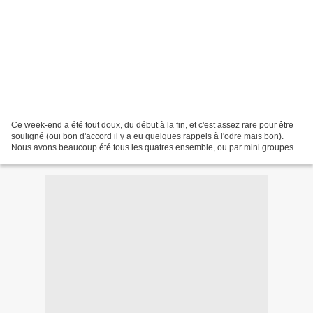
Ce week-end a été tout doux, du début à la fin, et c'est assez rare pour être
souligné (oui bon d'accord il y a eu quelques rappels à l'odre mais bon).
Nous avons beaucoup été tous les quatres ensemble, ou par mini groupes
de 3, le samedi pour accompagner...