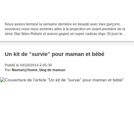
Nous avions terminé la semaine dernière en beauté avec mes garçons,
souvenez-vous nous sommes allés à la projection en avant première de la
série Star Wars Rebels et avions gagné un super cadeau légo. Et puis le
lundi est arrivé avec son lot de grisaille,...
Un kit de "survie" pour maman et bébé
Publié le 04/10/2014 à 05:30
Par
Maman@home, blog de maman