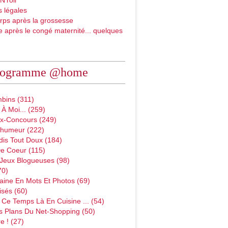
N'roll
 légales
rps après la grossesse
e après le congé maternité... quelques
rogramme @home
bins (311)
À Moi... (259)
x-Concours (249)
D'humeur (222)
dis Tout Doux (184)
e Coeur (115)
 Jeux Blogueuses (98)
70)
ine En Mots Et Photos (69)
sés (60)
Ce Temps Là En Cuisine ... (54)
s Plans Du Net-Shopping (50)
e ! (27)