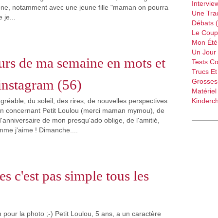
Intervie
ne, notamment avec une jeune fille "maman on pourra
Une Tra
 je...
Débats 
Le Coup
Mon Été 
Un Jour 
rs de ma semaine en mots et
Tests C
Trucs Et
instagram (56)
Grossess
Matériel
réable, du soleil, des rires, de nouvelles perspectives
Kinderch
on concernant Petit Loulou (merci maman mymou), de
 d'anniversaire de mon presqu'ado oblige, de l'amitié,
mme j'aime ! Dimanche....
ses c'est pas simple tous les
pour la photo ;-) Petit Loulou, 5 ans, a un caractère