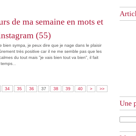
Artic
rs de ma semaine en mots et
instagram (55)
bien sympa, je peux dire que je nage dans le plaisir
 sûrement très positive car il ne me semble pas que les
almes du tout mais "je vais bien tout va bien", il fait
 temps...
5
6
7
8
9
1
34
35
36
37
38
39
40
>
>>
0
0
0
0
0
0
0
Une p