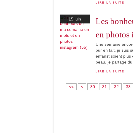
LIRE LA SUITE
Les bonheu
15 juin
en photos 
Une semaine encore 
pur en fait, je suis
enfanst soient plus c
beau, je partage du
LIRE LA SUITE
1
2
<<
<
30
31
32
33
0
0