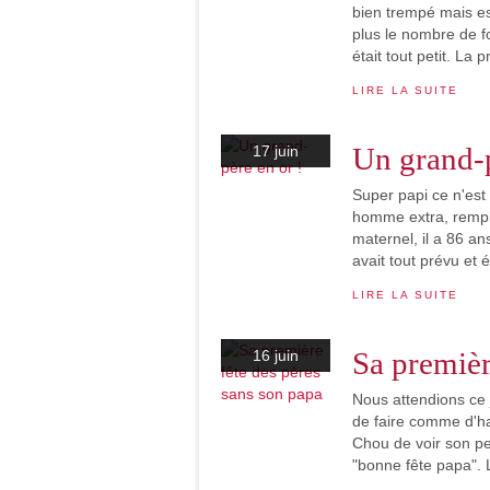
bien trempé mais est
plus le nombre de fo
était tout petit. La p
LIRE LA SUITE
Un grand-p
17 juin
Super papi ce n'est 
homme extra, rempli
maternel, il a 86 an
avait tout prévu et 
LIRE LA SUITE
Sa premièr
16 juin
Nous attendions ce j
de faire comme d'hab
Chou de voir son pet
"bonne fête papa". L