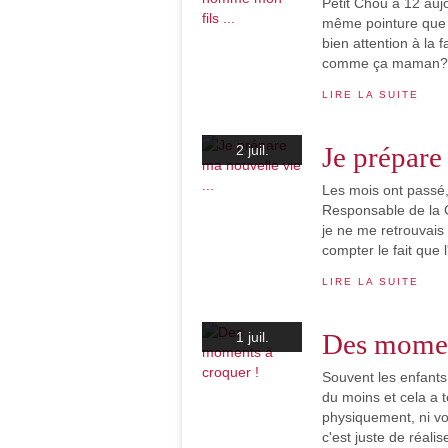
Petit Chou a 12 aujou
même pointure que 
bien attention à la 
comme ça maman?", 
LIRE LA SUITE
Je prépare 
2 juil.
Les mois ont passé, 
Responsable de la 
je ne me retrouvais 
compter le fait que l'
LIRE LA SUITE
Des momen
1 juil.
Souvent les enfants 
du moins et cela a 
physiquement, ni vo
c'est juste de réalise