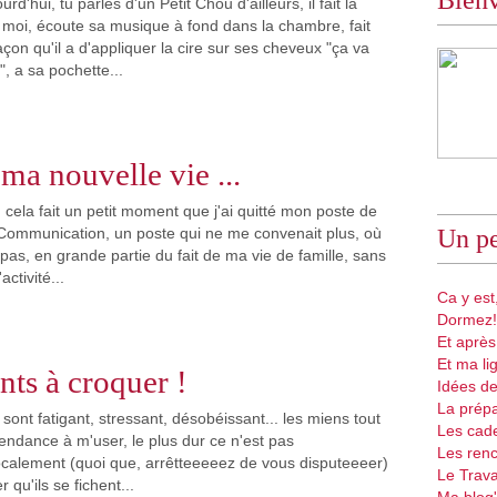
Bien
rd'hui, tu parles d'un Petit Chou d'ailleurs, il fait la
moi, écoute sa musique à fond dans la chambre, fait
façon qu'il a d'appliquer la cire sur ses cheveux "ça va
a sa pochette...
ma nouvelle vie ...
cela fait un petit moment que j'ai quitté mon poste de
Communication, un poste qui ne me convenait plus, où
Un pe
pas, en grande partie du fait de ma vie de famille, sans
activité...
Ca y est,
Dormez!
Et après
Et ma li
ts à croquer !
Idées de
La prépa
sont fatigant, stressant, désobéissant... les miens tout
Les cad
tendance à m'user, le plus dur ce n'est pas
Les renc
calement (quoi que, arrêtteeeeez de vous disputeeeer)
Le Trava
r qu'ils se fichent...