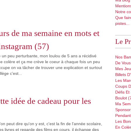
Ma blog'
Mentions
Notre co
Que fair
pistes...
rs de ma semaine en mots et
Le P
instagram (57)
 un peu perturbante, mon loulou de 5 ans a récidivé
Nos Bam
de colère et ça me crève le coeur à chaque fois un peu
De Vous 
ccupe on va tâcher de trouver une explication et surtout
Mes Jeu
lège c'est...
Billets 
Les Mar
Coups D
Défis Et
Boulot (
te idée de cadeau pour les
Ma Sema
Sponsori
Pendant 
Les Bon
'on peut dire qu'on y est, c'est la fin de l'année scolaire,
En Colèr
s livres et regarde des films en cours, il échange des