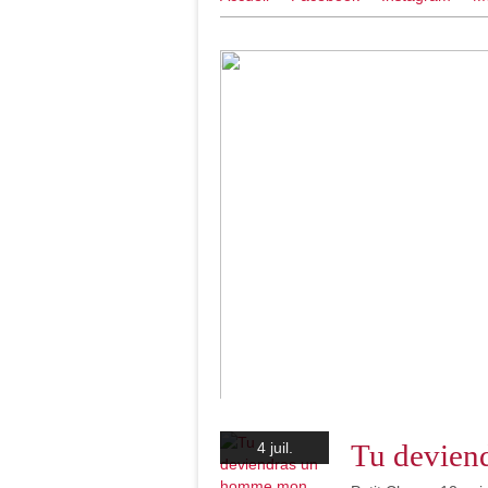
Je prépare ma nouvelle vie ...
Tu deviend
4 juil.