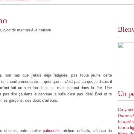
ao
Bien
 blog de maman à la maison
u
, non pas que j'étais déjà fatiguée, pas toute jeune certe
ouilla endurante ... quoi que ... c'est pas ce que je disais il
m'ont fait un bien fou disais je, mais surtout dans la tête. Une
Un pe
s pas dire ça dans le cerveau la bulle c'est pas idéal. Bref et re
e mes garçons, des deux d'ailleurs.
Ca y est,
Dormez!
Et après
Et ma li
 choses, entre atelier
patisserie
, ateliers créatifs, séance de
Idées de