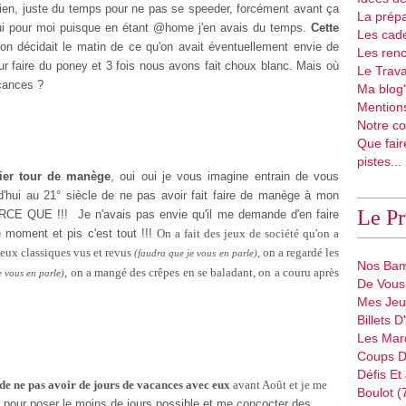
rien, juste du temps pour ne pas se speeder, forcément avant ça
La prépa
'hui pour moi puisque en étant @home j'en avais du temps.
Cette
Les cad
 on décidait le matin de ce qu'on avait éventuellement envie de
Les renc
pour faire du poney et 3 fois nous avons fait choux blanc. Mais où
Le Trava
cances ?
Ma blog'
Mentions
Notre co
Que fair
pistes...
ier tour de manège
, oui oui je vous imagine entrain de vous
'hui au 21° siècle de ne pas avoir fait faire de manège à mon
Le P
RCE QUE !!! Je n'avais pas envie qu'il me demande d'en faire
e moment et pis c'est tout !!!
On a fait des jeux de société qu'on a
jeux classiques vus et revus
, on a regardé les
(faudra que je vous en parle)
Nos Bam
, on a mangé des crêpes en se baladant, on a couru après
e vous en parle)
De Vous 
Mes Jeu
Billets 
Les Mar
Coups D
Défis Et
de ne pas avoir de jours de vacances avec eux
avant Août et je me
Boulot (
pour poser le moins de jours possible et me concocter des