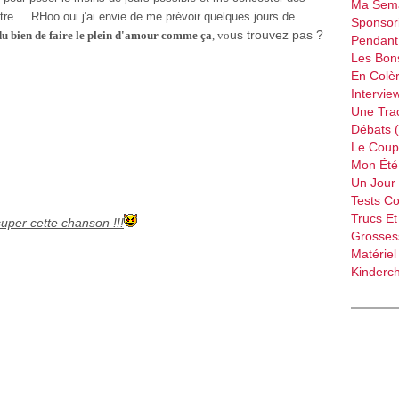
Ma Sema
 ... RHoo oui j'ai envie de me prévoir quelques jours de
Sponsori
us trouvez pas ?
 du bien de faire le plein d'amour comme ça
, vo
Pendant 
Les Bon
En Colèr
Intervie
Une Tra
Débats 
Le Coup
Mon Été 
Un Jour 
Tests C
Trucs Et
uper cette chanson !!!
Grossess
Matériel
Kinderch