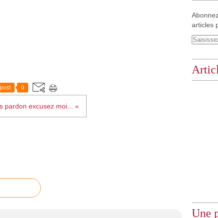
Abonnez
articles 
Artic
post
0
 pardon excusez moi... »
Une p