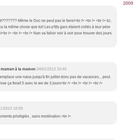
2009
??????? Même le Doc ne peut pas le faire!<br /> <br /> <br /> Ici,
vécu la même chose que toi! Les p'tits gars étaient collés à leur père
ps!<br /> <br /> <br /> Nan va falloir voir à voir pour trouver des jours
maman à la maison
04/01/2012 10:40
remplace une nana jusqu'à fin juillet donc pas de vacances... peut
'ose ça ferait 5 avec le we de 3 jours<br /> <br /> <br /> <br />
01/2012 10:09
oments priviligiés , sans modération.<br />