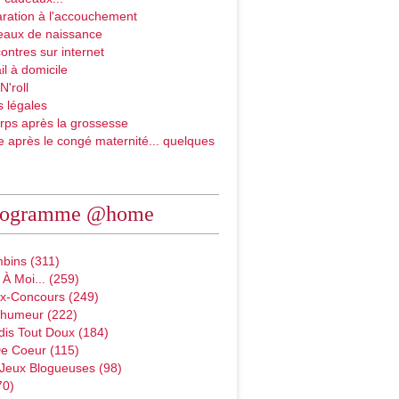
ration à l'accouchement
eaux de naissance
ontres sur internet
il à domicile
N'roll
 légales
rps après la grossesse
e après le congé maternité... quelques
rogramme @home
bins (311)
À Moi... (259)
x-Concours (249)
D'humeur (222)
dis Tout Doux (184)
e Coeur (115)
 Jeux Blogueuses (98)
70)