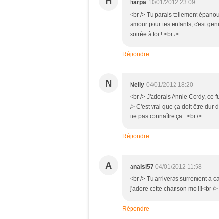
H
harpa
10/01/2012 23:09
<br /> Tu parais tellement épanoui
amour pour tes enfants, c'est génial
soirée à toi ! <br />
Répondre
N
Nelly
04/01/2012 18:20
<br /> J'adorais Annie Cordy, ce 
/> C'est vrai que ça doit être dur
ne pas connaître ça...<br />
Répondre
A
anaisl57
04/01/2012 11:58
<br /> Tu arriveras surrement a cal
j'adore cette chanson moi!!!<br />
Répondre