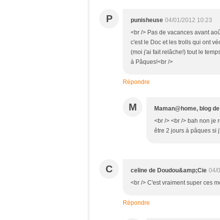
P
punisheuse
04/01/2012 10:23
<br /> Pas de vacances avant août
c'est le Doc et les trolls qui ont 
(moi j'ai fait relâche!) tout le tem
à Pâques!<br />
Répondre
M
Maman@home, blog de 
<br /> <br /> bah non je 
être 2 jours à pâques si j
C
celine de Doudou&amp;Cie
04/
<br /> C'est vraiment super ces m
Répondre