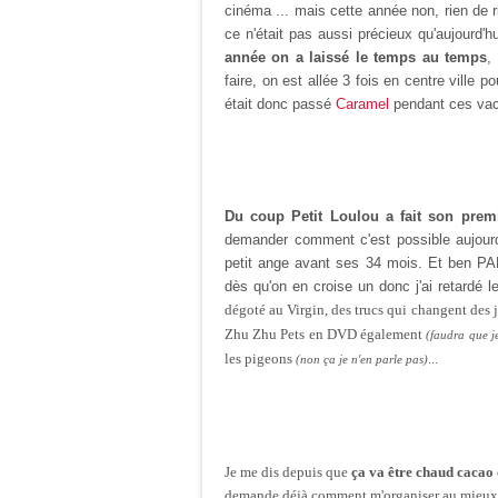
cinéma ... mais cette année non, rien de 
ce n'était pas aussi précieux qu'aujourd
année on a laissé le temps au temps
,
faire, on est allée 3 fois en centre ville 
était donc passé
Caramel
pendant ces va
Du coup Petit Loulou a fait son prem
demander comment c'est possible aujourd
petit ange avant ses 34 mois. Et ben PA
dès qu'on en croise un donc j'ai retardé l
dégoté au Virgin, des trucs qui changent des 
Zhu Zhu Pets en DVD également
(faudra que j
les pigeons
...
(non ça je n'en parle pas)
Je me dis depuis que
ça va être chaud cacao 
demande déjà comment m'organiser au mieux