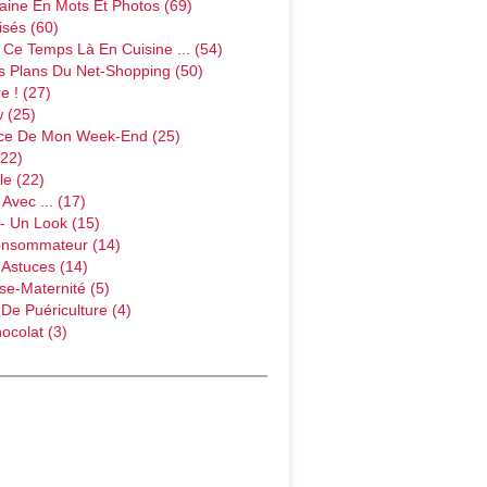
ine En Mots Et Photos (69)
sés (60)
Ce Temps Là En Cuisine ... (54)
s Plans Du Net-Shopping (50)
e ! (27)
w (25)
ce De Mon Week-End (25)
(22)
le (22)
Avec ... (17)
- Un Look (15)
onsommateur (14)
 Astuces (14)
e-Maternité (5)
 De Puériculture (4)
ocolat (3)