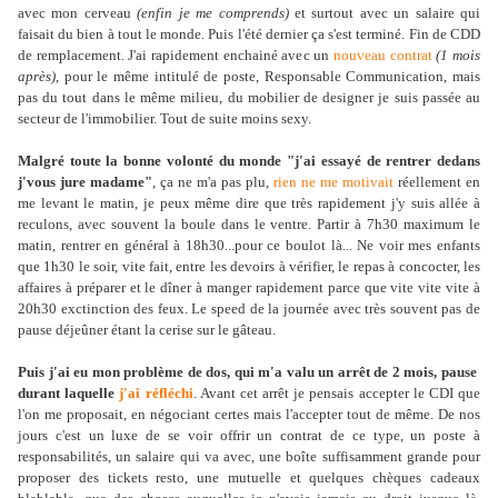
avec mon cerveau
(enfin je me comprends)
et surtout avec un salaire qui
faisait du bien à tout le monde. Puis l'été dernier ça s'est terminé. Fin de CDD
de remplacement. J'ai rapidement enchainé avec un
nouveau contrat
(1 mois
après)
, pour le même intitulé de poste, Responsable Communication, mais
pas du tout dans le même milieu, du mobilier de designer je suis passée au
secteur de l'immobilier. Tout de suite moins sexy.
Malgré toute la bonne volonté du monde "j'ai essayé de rentrer dedans
j'vous jure madame"
, ça ne m'a pas plu,
rien ne me motivait
réellement en
me levant le matin, je peux même dire que très rapidement j'y suis allée à
reculons, avec souvent la boule dans le ventre. Partir à 7h30 maximum le
matin, rentrer en général à 18h30...pour ce boulot là... Ne voir mes enfants
que 1h30 le soir, vite fait, entre les devoirs à vérifier, le repas à concocter, les
affaires à préparer et le dîner à manger rapidement parce que vite vite vite à
20h30 exctinction des feux. Le speed de la journée avec très souvent pas de
pause déjeûner étant la cerise sur le gâteau.
Puis j'ai eu mon problème de dos, qui m'a valu un arrêt de 2 mois, pause
durant laquelle
j'ai réfléchi
. Avant cet arrêt je pensais accepter le CDI que
l'on me proposait, en négociant certes mais l'accepter tout de même. De nos
jours c'est un luxe de se voir offrir un contrat de ce type, un poste à
responsabilités, un salaire qui va avec, une boîte suffisamment grande pour
proposer des tickets resto, une mutuelle et quelques chèques cadeaux