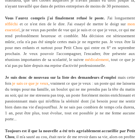
blablabla, que des choses auquelles je n'avais jamais eu droit jusque là,
n'ayant travaillé que dans de petites entreprises de moins de 30 personnes.
Vous l'aurez compris j'ai finalement refusé le poste.
J'ai longuement
réfléchi
et ce n'est rien de le dire. J'ai essayé de mettre le doigt sur
mon
essentiel
, je ne veux pas perdre de vue qui je suis et ce que je veux, ce qui me
rend profondément heureuse et comblée. Ma décision est sérieusement
mûrie, cela n'a pas été simple certes mais je ne regrette pas. Je veux être là
pour mes enfants et surtout pour Petit Chou qui entre en 6° en septembre
prochain. Je veux pouvoir l'accompagner, l'encadrer, être présente aux
réunions importantes de sa scolarité, le suivre
médicalement
, tout ce que je
n'ai pas pu faire depuis ma reprise d'activité professionnelle.
Je suis donc de nouveau sur la liste des demandeurs d'emploi
mais cette
fois
je sais ce que je veux
, vraiment ce que je veux : un poste qui me laissera
du temps pour ma famille, un boulot qui ne me prendra pas la tête du matin
au soir, qui ne me stressera pas trop, un poste forcément moins enrichissant et
passionnnant mais qui m'offrira la sérénité dont j'ai besoin pour me sentir
bien dans ma vie d'aujourd'hui. Je ne sais pas combien de temps cela durera,
1 an, peut être plus, tout évolue, tout est possible je ne me ferme aucune
porte...
Toujours est il que la nouvelle a été très agréablement accueillie par Petit
Chou
, il m'a sauté au cou, était ravie de me revoir dans sa vie, alors on profite