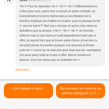
nyfea
09/06/2013 22:57
<br /> Pour te répondre:<br /> <br /> <br /> Effectivement on
cotise pour cela, apres moi ca serait un autre contexte, un
licenciement et encore meme pas je suis titulaire de la
fonction publique (je m'attire les foudre: quoi la planque tu<br
/> veux te barrer?" Bah oui c est pas ce qu'on croit, mais ne
debattons pas la dessus :)<br /> <br /> <br /> Je cherche
ailleurs mais je suis dans un petit departement avec peu d
offre, je repond des que je trouve autre chose, et encore ca
me plait jamais les postes puisque si je pouvais je ferrais
aute<br /> chose (je ne sais pas quoi mais pas de l assistanat
j'en peux plus) mais le si peu d offre, tout le monde est
dessus..et je n'ai meme aps un entretien<br />
Répondre
< Une balade à deux ...
Ma semaine en mots et en
photos instagram (17) >