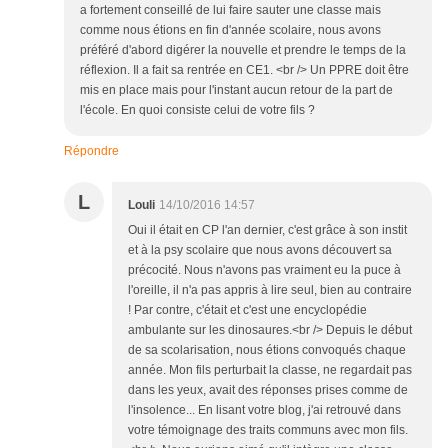
a fortement conseillé de lui faire sauter une classe mais
comme nous étions en fin d'année scolaire, nous avons
préféré d'abord digérer la nouvelle et prendre le temps de la
réflexion. Il a fait sa rentrée en CE1. <br /> Un PPRE doit être
mis en place mais pour l'instant aucun retour de la part de
l'école. En quoi consiste celui de votre fils ?
Répondre
L
Louli
14/10/2016 14:57
Oui il était en CP l'an dernier, c'est grâce à son instit
et à la psy scolaire que nous avons découvert sa
précocité. Nous n'avons pas vraiment eu la puce à
l'oreille, il n'a pas appris à lire seul, bien au contraire
! Par contre, c'était et c'est une encyclopédie
ambulante sur les dinosaures.<br /> Depuis le début
de sa scolarisation, nous étions convoqués chaque
année. Mon fils perturbait la classe, ne regardait pas
dans les yeux, avait des réponses prises comme de
l'insolence... En lisant votre blog, j'ai retrouvé dans
votre témoignage des traits communs avec mon fils.