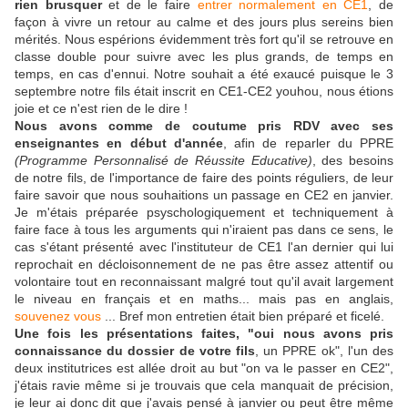
rien brusquer
et de le faire
entrer normalement en CE1
, de
façon à vivre un retour au calme et des jours plus sereins bien
mérités. Nous espérions évidemment très fort qu'il se retrouve en
classe double pour suivre avec les plus grands, de temps en
temps, en cas d'ennui. Notre souhait a été exaucé puisque le 3
septembre notre fils était inscrit en CE1-CE2 youhou, nous étions
joie et ce n'est rien de le dire !
Nous avons comme de coutume pris RDV avec ses
enseignantes en début d'année
, afin de reparler du PPRE
(Programme Personnalisé de Réussite Educative)
, des besoins
de notre fils, de l'importance de faire des points réguliers, de leur
faire savoir que nous souhaitions un passage en CE2 en janvier.
Je m'étais préparée psyschologiquement et techniquement à
faire face à tous les arguments qui n'iraient pas dans ce sens, le
cas s'étant présenté avec l'instituteur de CE1 l'an dernier qui lui
reprochait en décloisonnement de ne pas être assez attentif ou
volontaire tout en reconnaissant malgré tout qu'il avait largement
le niveau en français et en maths... mais pas en anglais,
souvenez vous
... Bref mon entretien était bien préparé et ficelé.
Une fois les présentations faites, "oui nous avons pris
connaissance du dossier de votre fils
, un PPRE ok", l'un des
deux institutrices est allée droit au but "on va le passer en CE2",
j'étais ravie même si je trouvais que cela manquait de précision,
je leur ai donc dit que j'avais pensé à janvier ou peut être même