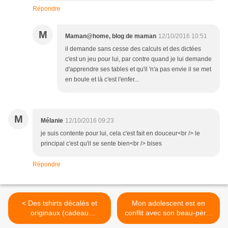
Répondre
M
Maman@home, blog de maman
12/10/2016 10:51
il demande sans cesse des calculs et des dictées
c'est un jeu pour lui, par contre quand je lui demande
d'apprendre ses tables et qu'il 'n'a pas envie il se met
en boule et là c'est l'enfer...
M
Mélanie
12/10/2016 09:23
je suis contente pour lui, cela c'est fait en douceur<br /> le
principal c'est qu'il se sente bien<br /> bises
Répondre
< Des tshirts décalés et
Mon adolescent est en
originaux (cadeau
conflit avec son beau-père.
inside)/La gagnante
>