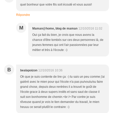
quel bonheur que votre fils soit écouté et vous aussi!
Répondre
M
Maman@home, blog de maman
12/10/2016 11:02
Oui ça fait du bien, je crois que nous avons la
chance d'être tombés sur ces deux personnes là, de
jeunes femmes qui ont l'air passionnées par leur
métier et très à l'écoute :-)
B
bealapoizon
12/10/2016 10:36
Oh que je suis contente de lire ça :-) tu sais un peu comme j'ai
galéré avec le mien pour qui l'école n'a pas pu/voulu/su faire
grand chose, depuis deux rentrées il a trouvé le goût de
l'école grace à deux supers instits et sans saut de classe il
suit son bonhomme de chemin.<br /> Par contre je suis
rêveuse quand je vois le tien demander du travail, le mien
heuuu ce serait plutôt le contraire :-)