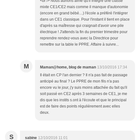
<br /> Nous aurions aimé qu'il intègre une classe
mixte CE1/CE2 mais comme il manque d'autonomie
(encore en grand bébé....) l'école a préféré l'intégrer
dans un CE1 classique. Pour l'instant il tient en place
d'après sa maîtresse qui craignait d'avoir une pile
électrique ! J'attends la fin du premier trimestre pour
reprendre rendez-vous avec la Directrice pour
remettre sur la table le PPRE. Affaire à suivre...
M
Maman@home, blog de maman
13/10/2016 17:34
Il était en CP l'an dernier ? Il n'a pas fait de passage
anticipé au final ? Le PPRE de mon fils n'a pas
encore vu le jour, j'y suis moins attachée du fait qu'il
soit passé en CE2 après 3 semaines de CE1, je me
dis que les instits s.ont à l'écoute et que le principal
est de faire des points régulièrement avec elles
deux.
S
sabine
12/10/2016 11:01