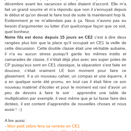
décembre avant les vacances si elles étaient d'accord. Elle m'a
fait un grand sourire et m'a répondu que non il s'ennuyait depuis
le début et qu'on devait le faire tout de suite là maintenant hop là.
Evidemment je ne m'attendais pas à ça. Nous n'avons pas eu
besoin d'argumenter ou lutter d'un quelconque façon que ce soit,
quel bonheur.
Notre fils est donc depuis 15 jours en CE2
c'est à dire deux
rangées plus loin que la place qu'il occupait en CE1 la veille de
cette discussion. Cette double classe était une véritable aubaine,
il n'a eu aucun stress puisqu'il garde les mêmes instits et
camarades de classe, il n'était déjà plus avec ses super potes de
CP puisqu'eux sont en CE1 classique, la séparation s'est faite en
douceur, c'était vraiment LE bon moment pour faire ce
glissement. Il a un nouveau cahier, un compas et une équerre, il
a en quelque sorte été promu, en tout cas il était fière ce son
nouveau matériel d'écolier et pour le moment est ravi d'avoir un
peu de devoirs à faire le soir : apprendre une table de
multiplication par exemple, il veut même que je lui fasse faire des
dictées, il est content d'apprendre de nouvelles choses et nous
aussi ! :-)
A lire aussi :
-
Mon petit zèbre fera sa rentrée en CE1